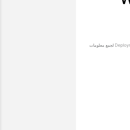
قم بتمكين خدمات Webex Cloud-Connected UC، مثل Analytics، وإدارة الشهادات، والقياسات التشغيلية، وBorderless CTI وDeployment Insights لجمع معلومات