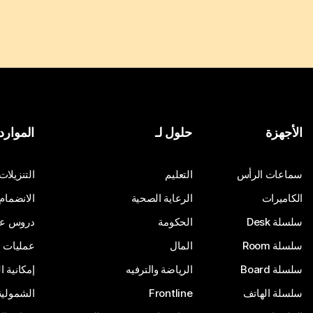
الأجهزة
حلول لـ
الموارد
سماعات الرأس
التعليم
التنزيلات
الكاميرات
الرعاية الصحية
الانضمام
سلسلة Desk
الحكومة
دروس على
سلسلة Room
المال
عمليات ا
سلسلة Board
الرياضة والترفيه
إمكانية 
سلسلة الهاتف
Frontline
الشمولية