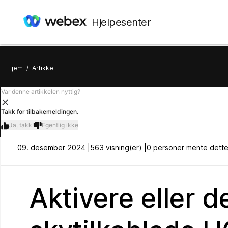
Hjelpesenter
Hjem
/
Artikkel
Var denne artikkelen nyttig?
Takk for tilbakemeldingen.
Ja, takk!
Egentlig ikke
09. desember 2024 |
563 visning(er) |
0 personer mente dette 
Aktivere eller 