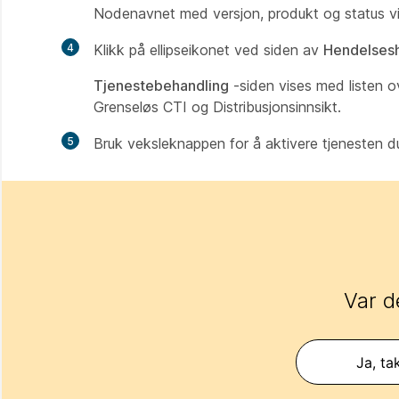
Nodenavnet med versjon, produkt og status vi
4
Klikk på ellipseikonet
ved siden av
Hendelsesh
Tjenestebehandling
-siden vises med listen ov
Grenseløs CTI og Distribusjonsinnsikt.
5
Bruk veksleknappen for å aktivere tjenesten du
Var d
Ja, ta