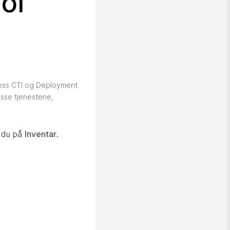
ol
less CTI og Deployment
isse tjenestene,
r du på
Inventar
.