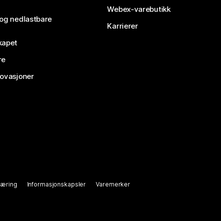
Webex-varebutikk
 og nedlastbare
Karrierer
kapet
re
novasjoner
læring
Informasjonskapsler
Varemerker