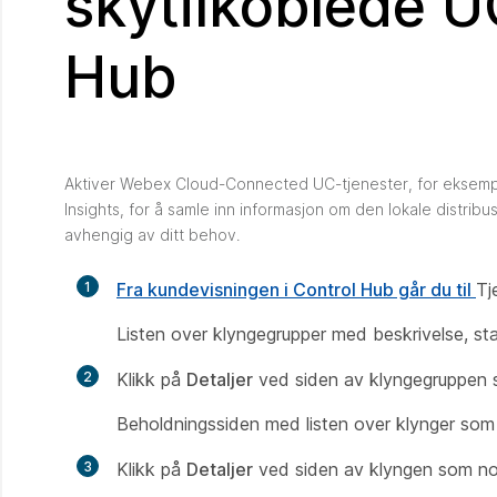
skytilkoblede U
Hub
Aktiver Webex Cloud-Connected UC-tjenester, for eksempe
Insights, for å samle inn informasjon om den lokale distrib
avhengig av ditt behov.
1
Fra kundevisningen i Control Hub går du til
Tj
Listen over klyngegrupper med beskrivelse, sta
2
Klikk på
Detaljer
ved siden av klyngegruppen s
Beholdningssiden med listen over klynger som 
3
Klikk på
Detaljer
ved siden av klyngen som nod