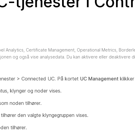
C-tjenester i Contr
l Analytics, Certificate Management, Operational Metrics, Border
usjonen og også vise analysedata. Du kan aktivere eller deaktivere d
enester > Connected UC
.
På kortet
UC Management
klikke
tus, klynger og noder vises.
om noden tilhører.
tilhører den valgte klyngegruppen vises.
en tilhører.