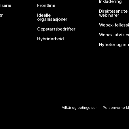
Inkludering
nserie
Frontline
Direktesendte
ør
Ideelle
webinarer
organisasjoner
Webex-felless
Oppstartsbedrifter
Webex-utvikle
Hybridarbeid
Nyheter og in
Vilkår og betingelser
Personvernerk