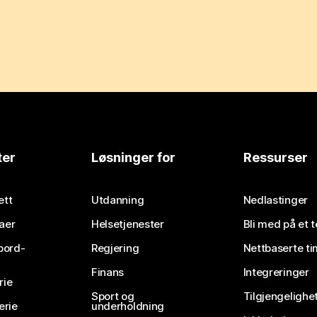
ter
Løsninger for
Ressurser
ett
Utdanning
Nedlastinger
aer
Helsetjenester
Bli med på et 
bord-
Regjering
Nettbaserte ti
Finans
Integreringer
rie
Sport og
Tilgjengelighe
erie
underholdning