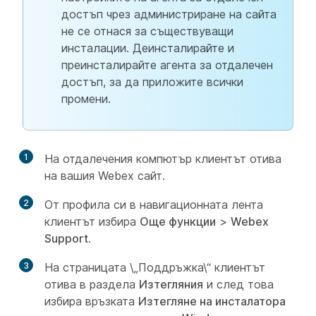
достъп чрез администриране на сайта
не се отнася за съществуващи
инсталации. Деинсталирайте и
преинсталирайте агента за отдалечен
достъп, за да приложите всички
промени.
1
На отдалечения компютър клиентът отива
на вашия Webex сайт.
2
От профила си в навигационната лента
клиентът избира
Още функции
>
Webex
Support
.
3
На страницата \„Поддръжка\“ клиентът
отива в раздела
Изтегляния
и след това
избира връзката
Изтегляне на инсталатора