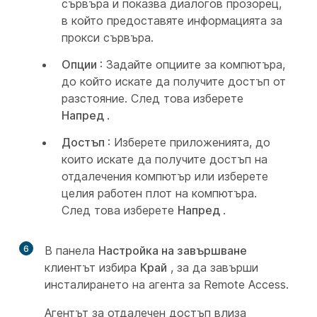
сървъра и показва диалогов прозорец,
в който предоставяте информацията за
прокси сървъра.
Опции
: Задайте опциите за компютъра,
до който искате да получите достъп от
разстояние. След това изберете
Напред
.
Достъп
: Изберете приложенията, до
които искате да получите достъп на
отдалечения компютър или изберете
целия работен плот на компютъра.
След това изберете
Напред
.
6
В панела
Настройка на завършване
клиентът избира
Край
, за да завърши
инсталирането на агента за Remote Access.
Агентът за отдалечен достъп влиза