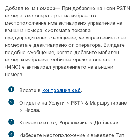
Добавяне на номера
— При добавяне на нови PSTN
номера, ако операторът на избраното
местоположение има активирано управление на
външни номера, системата показва
предупредително съобщение, че управлението на
номерата е деактивирано от оператора. Виждате
подобно съобщение, когато добавите мобилен
номер и избраният мобилен мрежов оператор
(MNO) е активирал управлението на външни
номера.
1
Влезте в
контролния хъб
.
2
Отидете на
Услуги
>
PSTN & Маршрутиране
>
Числа
.
3
Кликнете върху
Управление
>
Добавяне
.
4
Изберете местоположение и въведете Тип