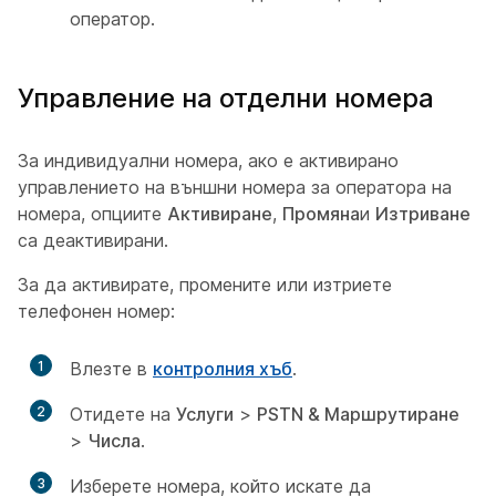
оператор.
Управление на отделни номера
За индивидуални номера, ако е активирано
управлението на външни номера за оператора на
номера, опциите
Активиране
,
Промяна
и
Изтриване
са деактивирани.
За да активирате, промените или изтриете
телефонен номер:
1
Влезте в
контролния хъб
.
2
Отидете на
Услуги
>
PSTN & Маршрутиране
>
Числа
.
3
Изберете номера, който искате да