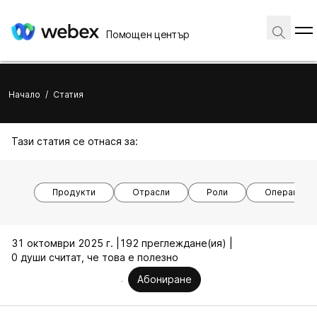
Помощен център
Начало
/
Статия
Тази статия се отнася за:
Продукти
Отрасли
Роли
Операционн
31 октомври 2025 г. |
192 преглеждане(ия) |
0 души считат, че това е полезно
Абониране