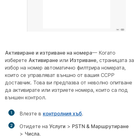
Активиране и изтриване на номера
— Когато
изберете
Активиране
или
Изтриване
, страницата за
избор на номер автоматично филтрира номерата,
които се управляват външно от вашия CCPP
доставчик. Това ви предпазва от неволно опитване
да активирате или изтриете номера, които са под
външен контрол.
1
Влезте в
контролния хъб
.
2
Отидете на
Услуги
>
PSTN & Маршрутиране
>
Числа
.