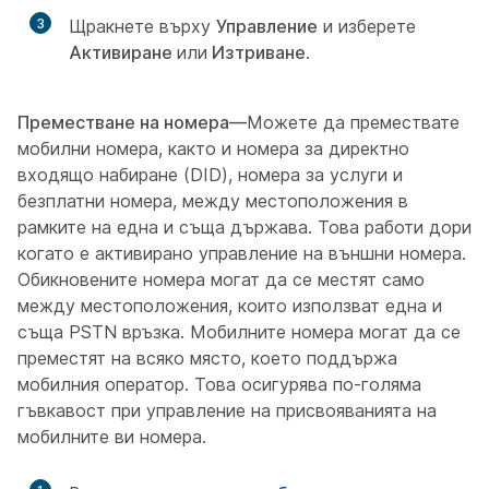
3
Щракнете върху
Управление
и изберете
Активиране
или
Изтриване
.
Преместване на номера—
Можете да премествате
мобилни номера, както и номера за директно
входящо набиране (DID), номера за услуги и
безплатни номера, между местоположения в
рамките на една и съща държава. Това работи дори
когато е активирано управление на външни номера.
Обикновените номера могат да се местят само
между местоположения, които използват една и
съща PSTN връзка. Мобилните номера могат да се
преместят на всяко място, което поддържа
мобилния оператор. Това осигурява по-голяма
гъвкавост при управление на присвояванията на
мобилните ви номера.