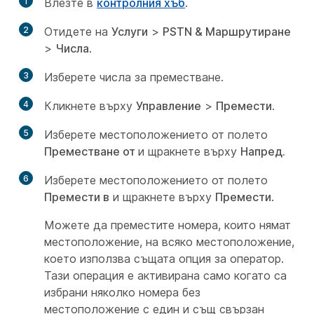
1
Влезте в
контролния хъб
.
2
Отидете на
Услуги
>
PSTN & Маршрутиране
>
Числа
.
3
Изберете числа за преместване.
4
Кликнете върху
Управление
>
Премести
.
5
Изберете местоположението от полето
Преместване от
и щракнете върху
Напред.
6
Изберете местоположението от полето
Премести в
и щракнете върху
Премести
.
Можете да преместите номера, които нямат
местоположение, на всяко местоположение,
което използва същата опция за оператор.
Тази операция е активирана само когато са
избрани няколко номера без
местоположение с един и същ свързан