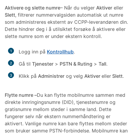
Aktivere og slette numre
– Når du velger
Aktiver
eller
Slett
, filtrerer nummervalgsiden automatisk ut numre
som administreres eksternt av CCPP-leverandøren din.
Dette hindrer deg i å utilsiktet forsøke å aktivere eller
slette numre som er under ekstern kontroll.
1
Logg inn på
Kontrollhub
.
2
Gå til
Tjenester
>
PSTN & Ruting
>
Tall
.
3
Klikk på
Administrer
og velg
Aktiver
eller
Slett
.
Flytte numre –
Du kan flytte mobilnumre sammen med
direkte innringingsnumre (DID), tjenestenumre og
gratisnumre mellom steder i samme land. Dette
fungerer selv når ekstern nummerhåndtering er
aktivert. Vanlige numre kan bare flyttes mellom steder
som bruker samme PSTN-forbindelse. Mobilnumre kan