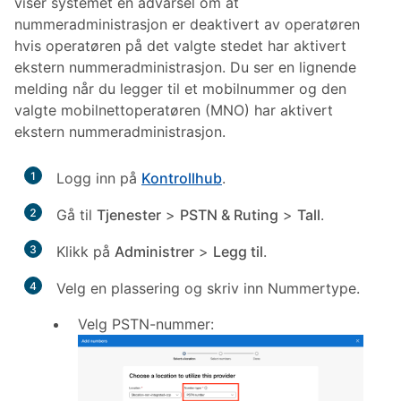
viser systemet en advarsel om at
nummeradministrasjon er deaktivert av operatøren
hvis operatøren på det valgte stedet har aktivert
ekstern nummeradministrasjon. Du ser en lignende
melding når du legger til et mobilnummer og den
valgte mobilnettoperatøren (MNO) har aktivert
ekstern nummeradministrasjon.
1
Logg inn på
Kontrollhub
.
2
Gå til
Tjenester
>
PSTN & Ruting
>
Tall
.
3
Klikk på
Administrer
>
Legg til
.
4
Velg en plassering og skriv inn Nummertype.
Velg PSTN-nummer: