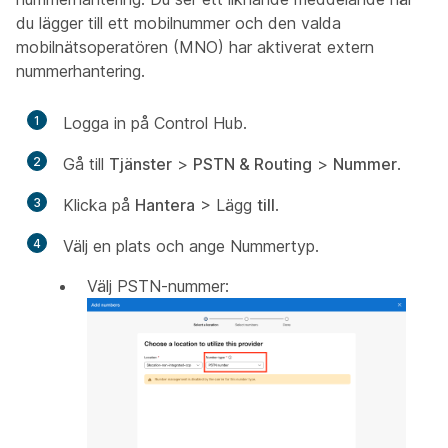
du lägger till ett mobilnummer och den valda
mobilnätsoperatören (MNO) har aktiverat extern
nummerhantering.
1
Logga in på Control Hub.
2
Gå till
Tjänster
>
PSTN & Routing
>
Nummer
.
3
Klicka på
Hantera
> Lägg
till
.
4
Välj en plats och ange Nummertyp.
Välj PSTN-nummer: