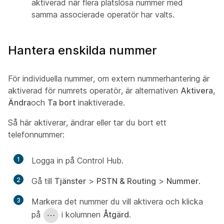
aktiverad när flera platslösa nummer med
samma associerade operatör har valts.
Hantera enskilda nummer
För individuella nummer, om extern nummerhantering är
aktiverad för numrets operatör, är alternativen
Aktivera
,
Ändra
och
Ta bort
inaktiverade.
Så här aktiverar, ändrar eller tar du bort ett
telefonnummer:
1
Logga in på Control Hub.
2
Gå till
Tjänster
>
PSTN & Routing
>
Nummer
.
3
Markera det nummer du vill aktivera och klicka
på
i kolumnen
Åtgärd
.