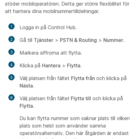
stöder mobiloperatören. Detta ger större flexibilitet för
att hantera dina mobilnummertilldelningar.
1
Logga in på Control Hub.
2
Gå till
Tjänster
>
PSTN & Routing
>
Nummer
.
3
Markera siffrorna att flytta.
4
Klicka på
Hantera
>
Flytta
.
5
Välj platsen från fältet
Flytta från
och klicka på
Nästa.
6
Välj platsen från fältet
Flytta till
och klicka på
Flytta
.
Du kan flytta nummer som saknar plats till vilken
plats som helst som använder samma
operatörsalternativ. Den här åtgärden är endast