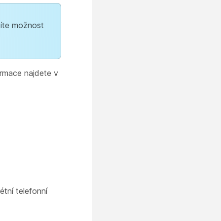
díte možnost
formace najdete v
tní telefonní