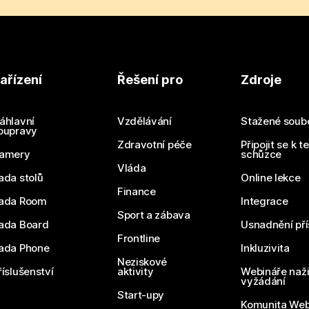
ařízení
Řešení pro
Zdroje
áhlavní
Vzdělávání
Stažené soub
oupravy
Zdravotní péče
Připojit se k t
amery
schůzce
Vláda
ada stolů
Online lekce
Finance
ada Room
Integrace
Sport a zábava
ada Board
Usnadnění pří
Frontline
ada Phone
Inkluzivita
Neziskové
říslušenství
aktivity
Webináře naži
vyžádání
Start-upy
Komunita We