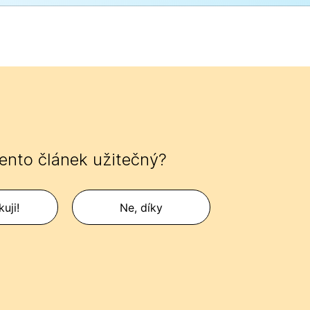
tento článek užitečný?
uji!
Ne, díky