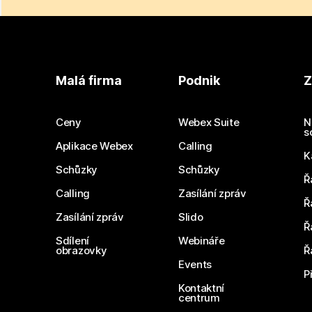
Malá firma
Podnik
Z
Ceny
Webex Suite
N
s
Aplikace Webex
Calling
K
Schůzky
Schůzky
Ř
Calling
Zasílání zpráv
Ř
Zasílání zpráv
Slido
Ř
Sdílení
Webináře
obrazovky
Ř
Events
P
Kontaktní
centrum