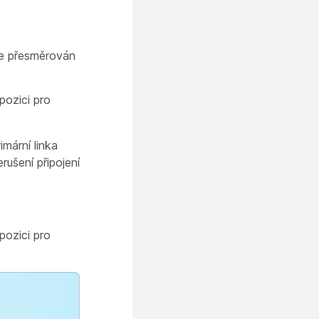
de přesměrován
pozici pro
mární linka
rušení připojení
pozici pro