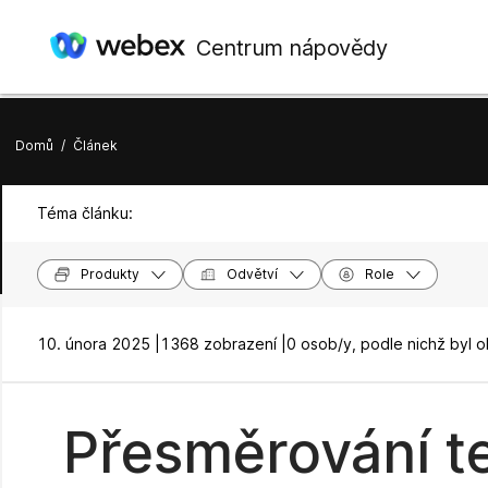
Centrum nápovědy
Domů
/
Článek
Téma článku:
Produkty
Odvětví
Role
10. února 2025 |
1368 zobrazení |
0 osob/y, podle nichž byl 
Přesměrování t