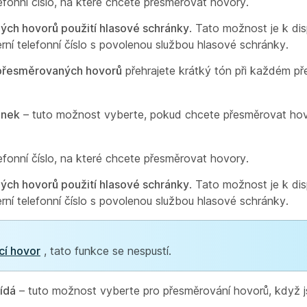
lefonní číslo, na které chcete přesměrovat hovory.
ých hovorů použití hlasové schránky
. Tato možnost je k dis
erní telefonní číslo s povolenou službou hlasové schránky.
u přesměrovaných hovorů
přehrajete krátký tón při každém p
inek
– tuto možnost vyberte, pokud chcete přesměrovat hovo
lefonní číslo, na které chcete přesměrovat hovory.
ých hovorů použití hlasové schránky
. Tato možnost je k dis
erní telefonní číslo s povolenou službou hlasové schránky.
cí hovor
, tato funkce se nespustí.
ídá
– tuto možnost vyberte pro přesměrování hovorů, když j