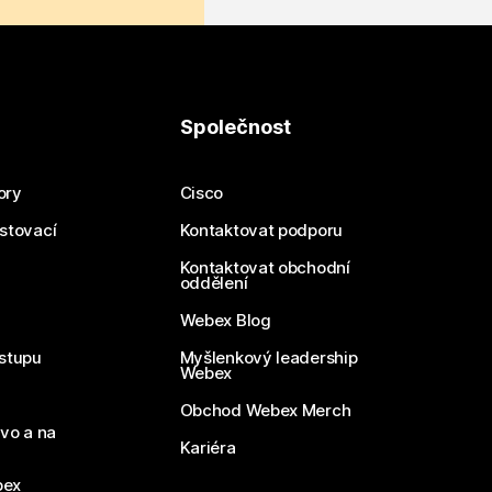
Společnost
ory
Cisco
estovací
Kontaktovat podporu
Kontaktovat obchodní
oddělení
Webex Blog
stupu
Myšlenkový leadership
Webex
Obchod Webex Merch
vo a na
Kariéra
bex