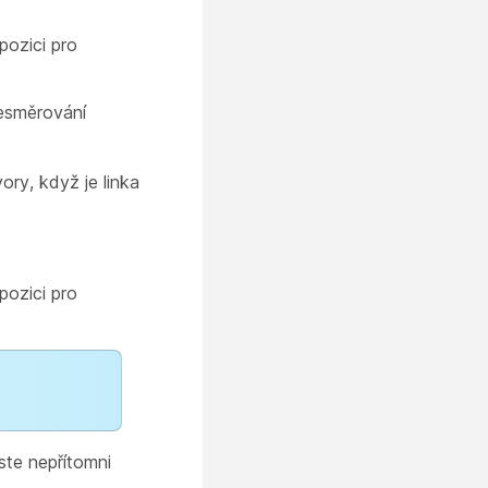
pozici pro
řesměrování
ry, když je linka
pozici pro
ste nepřítomni