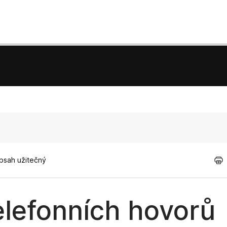
obsah užitečný
elefonních hovorů