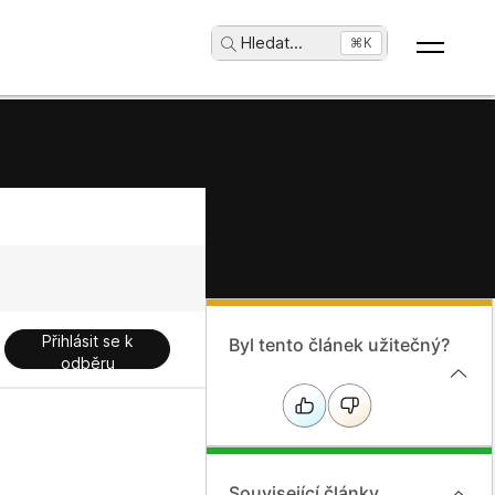
Hledat
...
⌘K
Přihlásit se k
Byl tento článek užitečný?
odběru
Související články