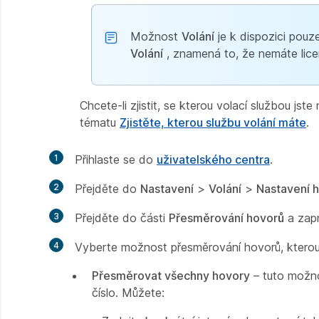
Možnost
Volání
je k dispozici pouz
Volání
, znamená to, že nemáte lice
Chcete-li zjistit, se kterou volací službou js
tématu
Zjistěte, kterou službu volání máte
.
1
Přihlaste se do
uživatelského centra
.
2
Přejděte do
Nastavení
>
Volání
>
Nastavení 
3
Přejděte do části
Přesměrování hovorů
a zapn
4
Vyberte možnost přesměrování hovorů, kterou
Přesměrovat všechny hovory
– tuto možno
číslo. Můžete: