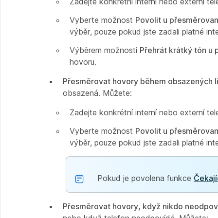
Zadejte konkrétní interní nebo externí te
Vyberte možnost
Povolit u přesměrovan
výběr, pouze pokud jste zadali platné int
Výběrem možnosti
Přehrát krátký tón 
hovoru.
Přesměrovat hovory během obsazených l
obsazená. Můžete:
Zadejte konkrétní interní nebo externí te
Vyberte možnost
Povolit u přesměrovan
výběr, pouze pokud jste zadali platné int
Pokud je povolena funkce
Čekají
Přesměrovat hovory, když nikdo neodpov