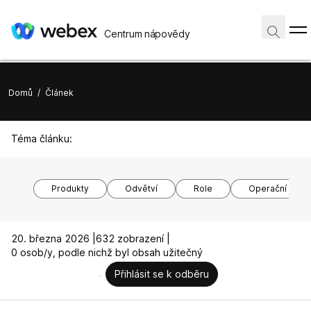
Centrum nápovědy
Domů
/
Článek
Téma článku:
Produkty
Odvětví
Role
Operační syst
20. března 2026 |
632 zobrazení |
0 osob/y, podle nichž byl obsah užitečný
Přihlásit se k odběru