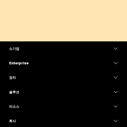
소기업
가격
Enterprise
Webex 앱
Webex Suite
장치
Meetings
Calling
헤드셋
Calling
솔루션
Meetings
카메라
교육
메시징
메시징
리소스
Desk 시리즈
의료 서비스
화면 공유
다운로드
Slido
Room 시리즈
회사
정부