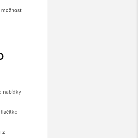
m možnost
o
o nabídky
tlačítko
u z