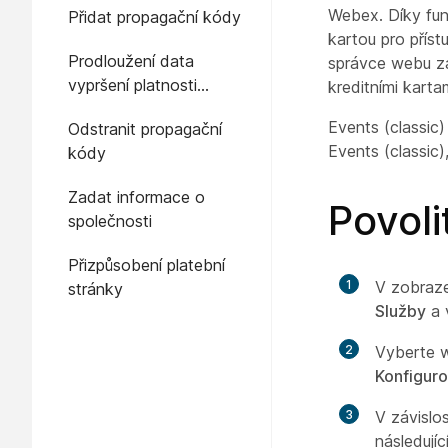
Webex. Díky fun
Přidat propagační kódy
kartou pro přís
Prodloužení data
správce webu za
vypršení platnosti
kreditními karta
propagačního kódu
Events (classic
Odstranit propagační
Events (classic
kódy
Zadat informace o
Povoli
společnosti
Přizpůsobení platební
1
V zobraz
stránky
Služby
a 
2
Vyberte w
Konfigur
3
V závislo
následujíc