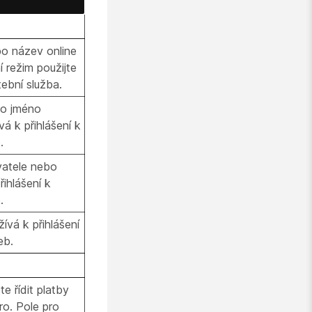
ebo název online
í režim použijte
tební služba.
bo jméno
á k přihlášení k
.
ivatele nebo
ihlášení k
.
ívá k přihlášení
eb.
 řídit platby
o. Pole pro