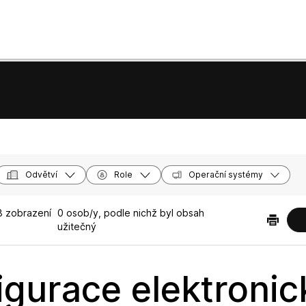
Odvětví
Role
Operační systémy
 zobrazení
0 osob/y, podle nichž byl obsah
užitečný
igurace elektroni