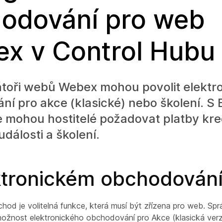
odování pro web
x v Control Hubu
átoři webů Webex mohou povolit elektr
í pro akce (klasické) nebo školení. S 
mohou hostitelé požadovat platby kred
události a školení.
ktronickém obchodován
chod je volitelná funkce, která musí být zřízena pro web. Sp
ožnost elektronického obchodování pro Akce (klasická verz