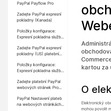
PayPal Payflow Pro
obch
Zadejte PayPal expresní
pokladny (Kanada)
Webe
Položky konfigurace:
Expresní pokladna služby
Administr
PayPal (Kanada)
Zadejte PayPal expresní
obchodován
pokladny (US) platební
Commerce 
údaje
Položky konfigurace:
kartou za 
Expresní pokladna služby
PayPal (USA)
Zadejte platební PayPal
O ele
webových stránek Pro
(UK)
PayPal Nastavení plateb
Elektronický ob
na webových stránkách
mohou povolit m
Pro (UK)