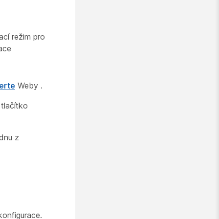
ací režim
pro
ace
erte
Weby .
tlačítko
ednu z
onfigurace.