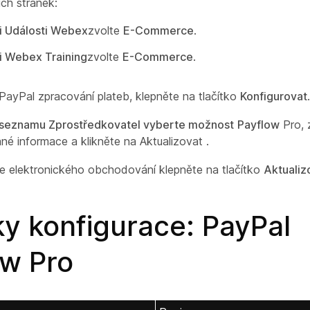
ích stránek:
i Události Webex
zvolte
E-Commerce
.
i Webex Training
zvolte
E-Commerce
.
 PayPal zpracování plateb, klepněte na tlačítko
Konfigurovat
.
 seznamu Zprostředkovatel vyberte možnost
Payflow
Pro, 
é informace a klikněte na Aktualizovat
.
e elektronického obchodování klepněte na tlačítko
Aktualiz
y konfigurace: PayPal
ow Pro