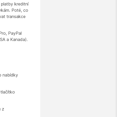
platby kreditní
vkám. Poté, co
vat transakce
Pro, PayPal
USA a Kanada).
o nabídky
tlačítko
u z