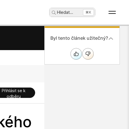
Hledat
...
⌘K
Byl tento článek užitečný?
Přihlásit se k
odběru
ckého