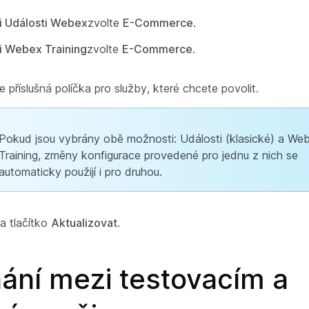
i Události Webex
zvolte
E-Commerce
.
i Webex Training
zvolte
E-Commerce
.
 příslušná políčka pro služby, které chcete povolit.
Pokud jsou vybrány obě možnosti: Události (klasické) a We
Training, změny konfigurace provedené pro jednu z nich se
automaticky použijí i pro druhou.
na tlačítko
Aktualizovat
.
ání mezi testovacím a