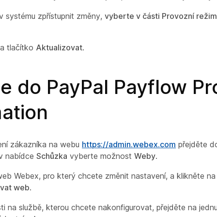
 v systému zpřístupnit změny,
vyberte v části Provozní reži
na tlačítko
Aktualizovat
.
te do PayPal Payflow Pr
ation
ení zákazníka na webu
https://admin.webex.com
přejděte d
v nabídce
Schůzka
vyberte možnost
Weby
.
eb Webex, pro který chcete změnit nastavení, a klikněte na 
ovat web
.
sti na službě, kterou chcete nakonfigurovat, přejděte na jedn