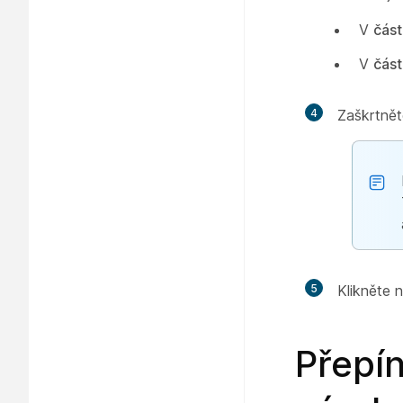
V
část
V
část
4
Zaškrtněte
5
Klikněte 
Přepín