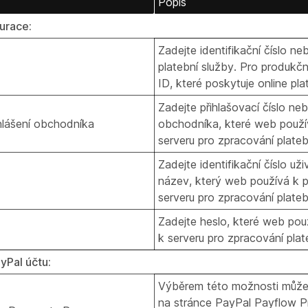
Popis
urace:
Zadejte identifikační číslo n
platební služby. Pro produkčn
ID, které poskytuje online pla
Zadejte přihlašovací číslo ne
ihlášení obchodníka
obchodníka, které web použív
serveru pro zpracování plateb
Zadejte identifikační číslo už
název, který web používá k př
serveru pro zpracování plateb
Zadejte heslo, které web použ
k serveru pro zpracování plat
yPal účtu:
Výběrem této možnosti můžete
na stránce PayPal Payflow Pr