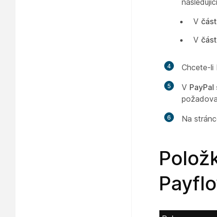
následujíc
V
část
V
část
4
Chcete-li
5
V
PayPal
požadovan
6
Na stránc
Položk
Payfl