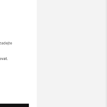
zadejte
ovat
.