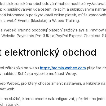
kci elektronického obchodování mohou hostitelé vyžadovat 
tup k naplánovaným událostem, relacím a publikovaným nahrá
dá informace o poskytovateli online plateb, může zpracová
mi z webů Events (klasické) a Webex Training.
) a Webex Training podporují platební služby PayPal Payflow 
), Website Payments Pro (UK) a PayPal Express Checkout (
t elektronický obchod
ení zákazníka na webu
https://admin.webex.com
přejděte d
v nabídce
Schůzka
vyberte možnost
Weby
.
eb Webex, pro který chcete změnit nastavení, a klikněte na 
ovat web
.
sti na službě, kterou chcete nakonfigurovat, přejděte na jedn
ích stránek: