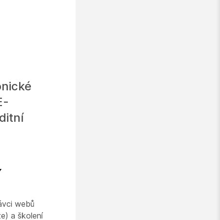
onické
E-
itní
í
rávci webů
e) a školení