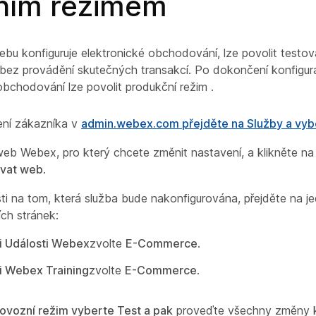
ním režimem
bu konfiguruje elektronické obchodování, lze povolit testov
bez provádění skutečných transakcí. Po dokončení konfigur
obchodování lze povolit produkční režim
.
ení zákazníka v
admin.webex.com přejděte na Služby a vyb
eb Webex, pro který chcete změnit nastavení, a klikněte na 
ovat web
.
sti na tom, která služba bude nakonfigurována, přejděte na j
ích stránek:
i Události Webex
zvolte
E-Commerce
.
i Webex Training
zvolte
E-Commerce
.
rovozní režim vyberte Test a pak
proveďte všechny změny k