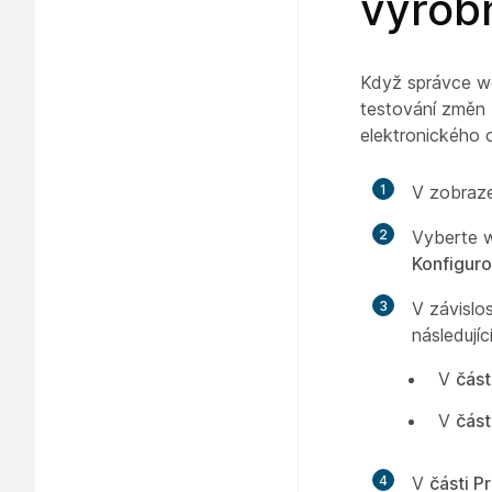
výrob
Když správce we
testování změn 
elektronického 
1
V zobraz
2
Vyberte w
Konfigur
3
V závislo
následujíc
V
část
V
část
4
V
části P