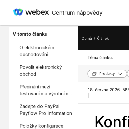
Centrum nápovědy
V tomto článku
Domů
/
Článek
O elektronickém
obchodování
Téma článku:
Povolit elektronický
obchod
Produkty
Přepínání mezi
18. června 2026
588
testovacím a výrobním
|
|
režimem
Zadejte do PayPal
Payflow Pro Information
Konf
Položky konfigurace: