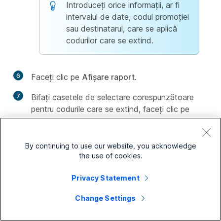
Introduceți orice informații, ar fi
intervalul de date, codul promoției
sau destinatarul, care se aplică
codurilor care se extind.
6
Faceți clic pe
Afișare raport
.
7
Bifați casetele de selectare corespunzătoare
pentru codurile care se extind, faceți clic pe
Extindere dată de expirare , apoi
faceți clic pe
Extindere dată de
expirare
.
By continuing to use our website, you acknowledge
8
În câmpul Extindere la (mm/zz/aaaa),
the use of cookies.
introduceți noua dată de expirare și faceți clic
pe
Actualizare
.
Privacy Statement
9
Închideți
fereastra Raport cod promoție și
Change Settings
reveniți pe pagina de comerț electronic, faceți
clic pe
Actualizare
.