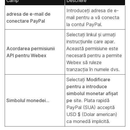
Câmp
Descriere
Introduceți adresa de e-
adresa de e-mail de
mail pentru a vă conecta
conectare PayPal
la contul PayPal.
Selectați linkul și urmați
instrucțiunile care apar.
Acordarea permisiunii
Această permisiune este
API pentru Webex
necesară pentru a permite
Webex să ruleze
tranzacția în numele dvs.
Selectați
Modificare
pentru a introduce
simbolul monetar afișat
Simbolul monedei...
pe
site. Plata rapidă
PayPal (SUA) acceptă
USD $ (Dolar american)
ca monedă implicită.