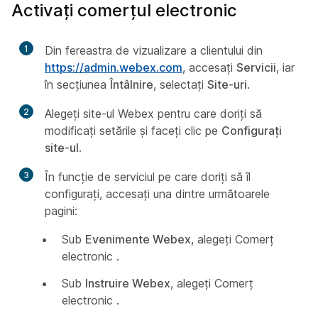
Activați comerțul electronic
1
Din fereastra de vizualizare a clientului din
https://admin.webex.com
, accesați
Servicii
, iar
în secțiunea
Întâlnire
, selectați
Site-uri
.
2
Alegeți site-ul Webex pentru care doriți să
modificați setările și faceți clic pe
Configurați
site-ul
.
3
În funcție de serviciul pe care doriți să îl
configurați, accesați una dintre următoarele
pagini:
Sub
Evenimente Webex
, alegeți Comerț
electronic
.
Sub
Instruire Webex
, alegeți Comerț
electronic
.