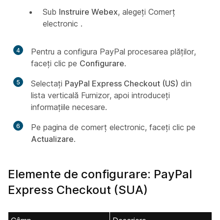
Sub
Instruire Webex
, alegeți Comerț
electronic
.
4
Pentru a configura PayPal procesarea plăților,
faceți clic pe
Configurare
.
5
Selectați
PayPal Express Checkout (US)
din
lista
verticală Furnizor, apoi introduceți
informațiile necesare.
6
Pe pagina de comerț electronic, faceți clic pe
Actualizare
.
Elemente de configurare: PayPal
Express Checkout (SUA)