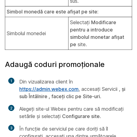
sus.
Simbol monedă care este afișat pe site:
Selectați
Modificare
pentru a introduce
Simbolul monedei
simbolul monetar afișat
pe
site.
Adaugă coduri promoționale
1
Din vizualizarea client în
https://admin.webex.com
, accesați Servicii ,
și
sub Întâlnire , faceți clic pe
Site-uri
.
2
Alegeți site-ul Webex pentru care să modificați
setările și selectați
Configurare site
.
3
În funcție de serviciul pe care doriți să îl
configurați, accesați una dintre următoarele