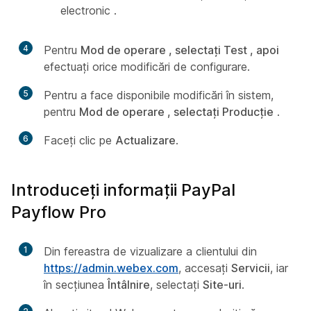
electronic
.
4
Pentru
Mod de operare , selectați Test , apoi
efectuați orice modificări de configurare.
5
Pentru a face disponibile modificări în sistem,
pentru
Mod de operare , selectați Producție
.
6
Faceți clic pe
Actualizare
.
Introduceți informații PayPal
Payflow Pro
1
Din fereastra de vizualizare a clientului din
https://admin.webex.com
, accesați
Servicii
, iar
în secțiunea
Întâlnire
, selectați
Site-uri
.