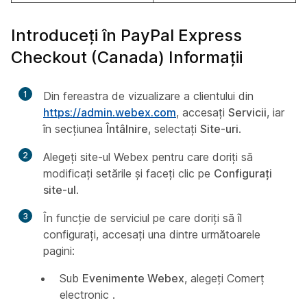
Introduceți în PayPal Express
Checkout (Canada) Informații
1
Din fereastra de vizualizare a clientului din
https://admin.webex.com
, accesați
Servicii
, iar
în secțiunea
Întâlnire
, selectați
Site-uri
.
2
Alegeți site-ul Webex pentru care doriți să
modificați setările și faceți clic pe
Configurați
site-ul
.
3
În funcție de serviciul pe care doriți să îl
configurați, accesați una dintre următoarele
pagini:
Sub
Evenimente Webex
, alegeți Comerț
electronic
.