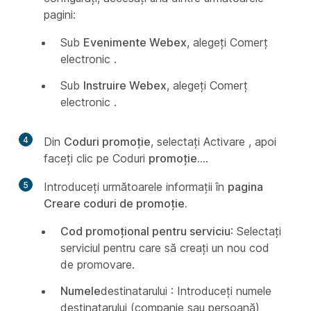
pagini:
Sub
Evenimente Webex
, alegeți Comerț
electronic
.
Sub
Instruire Webex
, alegeți Comerț
electronic
.
4
Din
Coduri promoție
, selectați Activare , apoi
faceți clic pe Coduri
promoție...
.
5
Introduceți următoarele informații în
pagina
Creare coduri de promoție.
Cod promoțional pentru serviciu
: Selectați
serviciul pentru care să creați un nou cod
de promovare.
Numele
destinatarului : Introduceți numele
destinatarului (companie sau persoană)