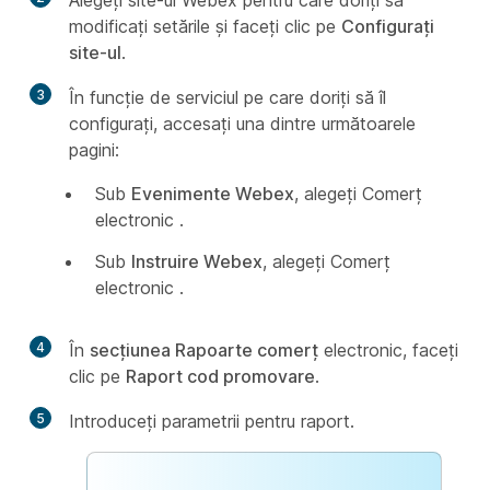
Alegeți site-ul Webex pentru care doriți să
modificați setările și faceți clic pe
Configurați
site-ul
.
3
În funcție de serviciul pe care doriți să îl
configurați, accesați una dintre următoarele
pagini:
Sub
Evenimente Webex
, alegeți Comerț
electronic
.
Sub
Instruire Webex
, alegeți Comerț
electronic
.
4
În
secțiunea Rapoarte comerț
electronic, faceți
clic pe
Raport cod promovare
.
5
Introduceți parametrii pentru raport.