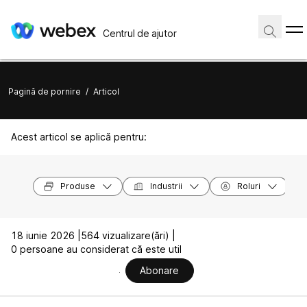
Centrul de ajutor
Pagină de pornire
/
Articol
Acest articol se aplică pentru:
Produse
Industrii
Roluri
18 iunie 2026 |
564 vizualizare(ări) |
0 persoane au considerat că este util
Abonare