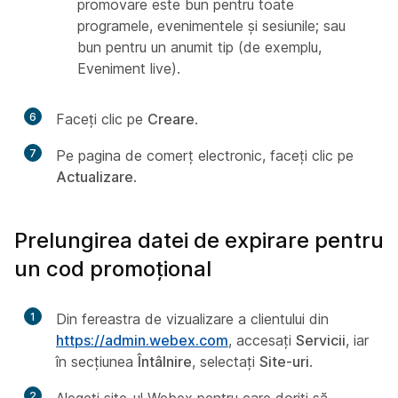
promovare este bun pentru toate
programele, evenimentele și sesiunile; sau
bun pentru un anumit tip (de exemplu,
Eveniment live).
6
Faceți clic pe
Creare
.
7
Pe pagina de comerț electronic, faceți clic pe
Actualizare
.
Prelungirea datei de expirare pentru
un cod promoțional
1
Din fereastra de vizualizare a clientului din
https://admin.webex.com
, accesați
Servicii
, iar
în secțiunea
Întâlnire
, selectați
Site-uri
.
2