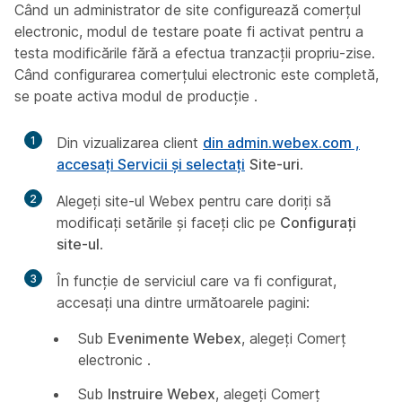
Când un administrator de site configurează comerțul
electronic, modul de testare
poate fi activat pentru a
testa modificările fără a efectua tranzacții propriu-zise.
Când configurarea comerțului electronic este completă,
se poate activa modul de producție
.
1
Din vizualizarea client
din admin.webex.com ,
accesați Servicii și selectați
Site-uri
.
2
Alegeți site-ul Webex pentru care doriți să
modificați setările și faceți clic pe
Configurați
site-ul
.
3
În funcție de serviciul care va fi configurat,
accesați una dintre următoarele pagini:
Sub
Evenimente Webex
, alegeți Comerț
electronic
.
Sub
Instruire Webex
, alegeți Comerț