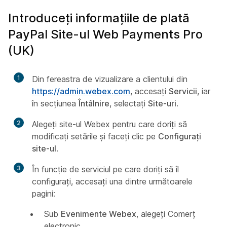
Introduceți informațiile de plată
PayPal Site-ul Web Payments Pro
(UK)
1
Din fereastra de vizualizare a clientului din
https://admin.webex.com
, accesați
Servicii
, iar
în secțiunea
Întâlnire
, selectați
Site-uri
.
2
Alegeți site-ul Webex pentru care doriți să
modificați setările și faceți clic pe
Configurați
site-ul
.
3
În funcție de serviciul pe care doriți să îl
configurați, accesați una dintre următoarele
pagini:
Sub
Evenimente Webex
, alegeți Comerț
electronic
.