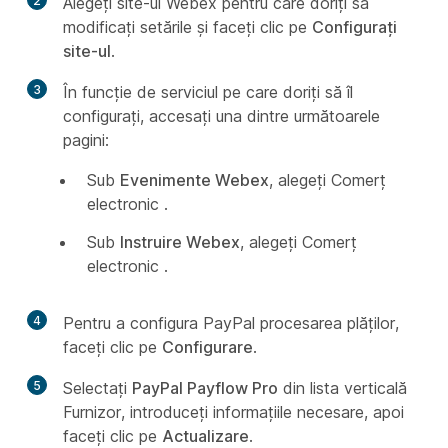
2
Alegeți site-ul Webex pentru care doriți să
modificați setările și faceți clic pe
Configurați
site-ul
.
3
În funcție de serviciul pe care doriți să îl
configurați, accesați una dintre următoarele
pagini:
Sub
Evenimente Webex
, alegeți Comerț
electronic
.
Sub
Instruire Webex
, alegeți Comerț
electronic
.
4
Pentru a configura PayPal procesarea plăților,
faceți clic pe
Configurare
.
5
Selectați
PayPal Payflow Pro
din lista
verticală
Furnizor, introduceți informațiile necesare, apoi
faceți clic pe
Actualizare
.