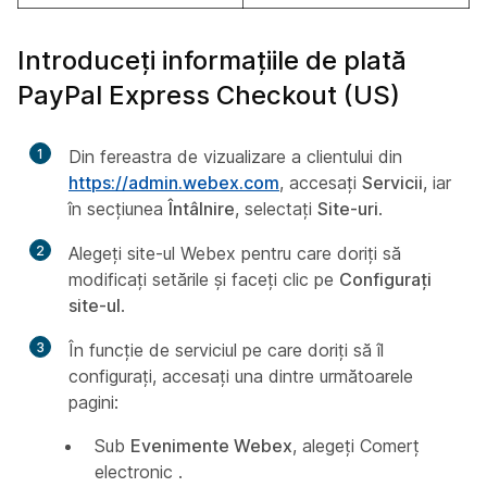
Introduceți informațiile de plată
PayPal Express Checkout (US)
1
Din fereastra de vizualizare a clientului din
https://admin.webex.com
, accesați
Servicii
, iar
în secțiunea
Întâlnire
, selectați
Site-uri
.
2
Alegeți site-ul Webex pentru care doriți să
modificați setările și faceți clic pe
Configurați
site-ul
.
3
În funcție de serviciul pe care doriți să îl
configurați, accesați una dintre următoarele
pagini:
Sub
Evenimente Webex
, alegeți Comerț
electronic
.