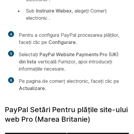
Sub
Instruire Webex
, alegeți Comerț
electronic
.
4
Pentru a configura PayPal procesarea plăților,
faceți clic pe
Configurare
.
5
Selectați
PayPal Website Payments Pro (UK)
din lista
verticală Furnizor, apoi introduceți
informațiile necesare.
6
Pe pagina de comerț electronic, faceți clic pe
Actualizare
.
PayPal Setări Pentru plățile site-ului
web Pro (Marea Britanie)