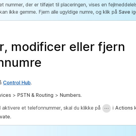
et nummer, der er tilføjet til placeringen, vises en fejlmeddele
kan ikke gemme. Fjern alle ugyldige numre, og klik på
Save
ig
r, modificer eller fjern
onnumre
på
Control Hub
.
vices
>
PSTN & Routing
>
Numbers
.
il aktivere et telefonnummer, skal du klikke på
i
Actions
k
ivate
.