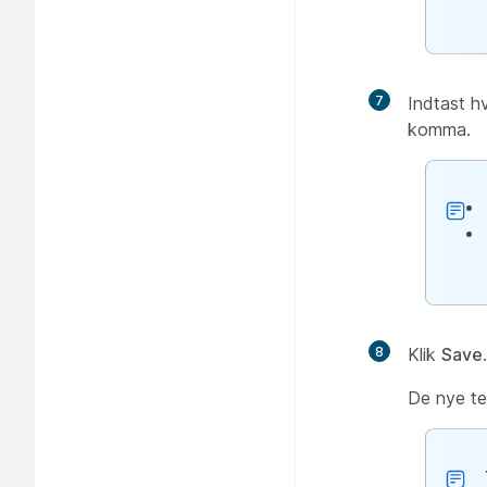
7
Indtast h
komma.
8
Klik
Save
.
De nye te