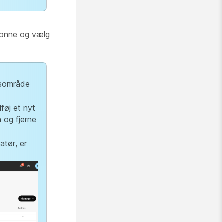
onne og vælg
jdsområde
føj et nyt
n og fjerne
atør, er