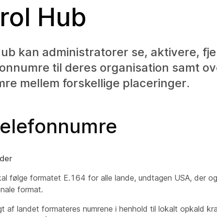
rol Hub
Hub kan administratorer se, aktivere, fj
lefonnumre til deres organisation samt o
re mellem forskellige placeringer.
 telefonnumre
der
al følge formatet E.164 for alle lande, undtagen USA, der o
onale format.
t af landet formateres numrene i henhold til lokalt opkald kr