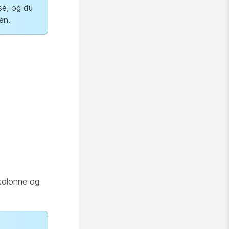
lse, og du
en.
olonne og