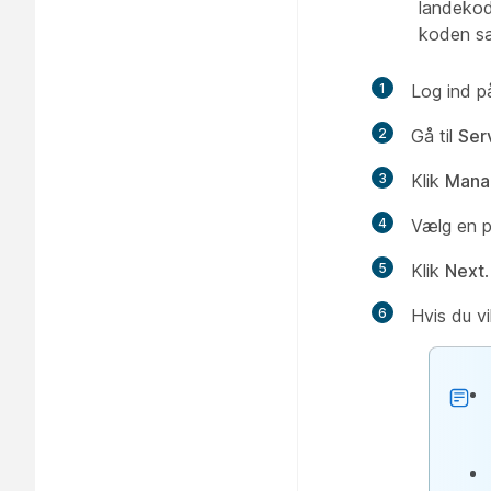
landekod
koden sæ
1
Log ind 
2
Gå til
Ser
3
Klik
Mana
4
Vælg en p
5
Klik
Next
.
6
Hvis du v