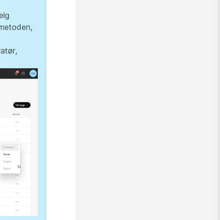
ælg
smetoden,
atør,