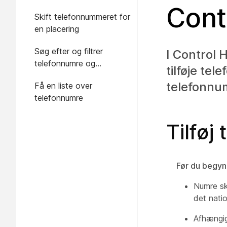
Cont
Skift telefonnummeret for
en placering
Søg efter og filtrer
I Control 
telefonnumre og
tilføje te
lokalnumre
telefonnum
Få en liste over
telefonnumre
Tilføj
Før du begyn
Numre sk
det nati
Afhængig