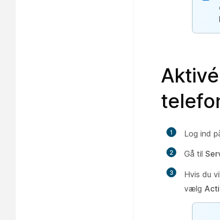
Aktivé
telef
1
Log ind 
2
Gå til
Ser
3
Hvis du v
vælg
Act