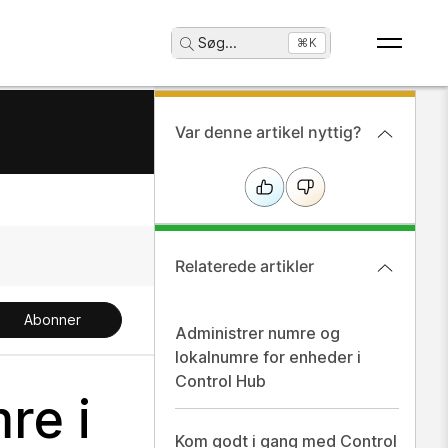
Søg
...
⌘K
Var denne artikel nyttig?
Relaterede artikler
Abonner
Administrer numre og
lokalnumre for enheder i
Control Hub
re i
Kom godt i gang med Control