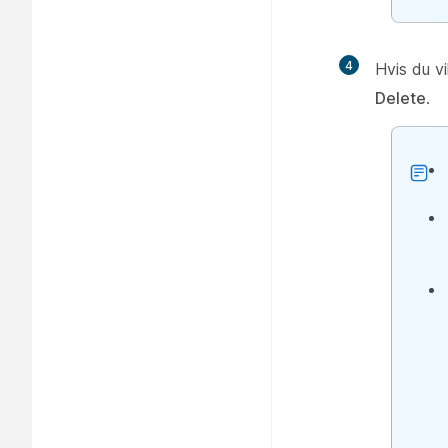
4
Hvis du vi
Delete
.