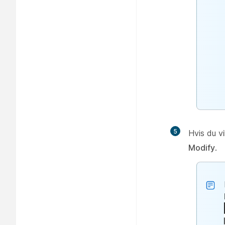
5
Hvis du v
Modify
.