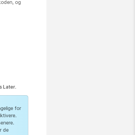
koden, og
s Later
.
gelige for
ktivere.
senere.
r de