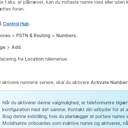
e f.eks. er påkrævet, kan du indtaste numre med eller uden 
ttes foran.
på
Control Hub
.
vices
>
PSTN & Routing
>
Numbers
.
ge
>
Add
.
lacering fra
Location
rullemenue.
il aktivere numrene senere, skal du aktivere
Activate Number
Når du aktiverer denne valgmulighed, er telefonnumre tilgæn
konfiguration med det samme. Kontakt din udbyder for at a
Brug denne indstilling, hvis du planlægger at portere numre 
Mobilnumre onboardes som inaktive numre og aktiveres, nå