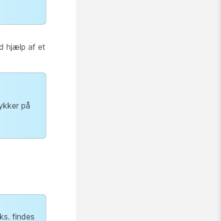
d hjælp af et
rykker på
eks. findes