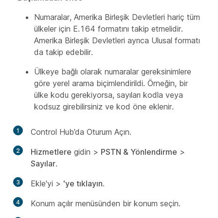
Numaralar, Amerika Birleşik Devletleri hariç tüm
ülkeler için E.164 formatını takip etmelidir.
Amerika Birleşik Devletleri ayrıca Ulusal formatı
da takip edebilir.
Ülkeye bağlı olarak numaralar gereksinimlere
göre yerel arama biçimlendirildi. Örneğin, bir
ülke kodu gerekiyorsa, sayıları kodla veya
kodsuz girebilirsiniz ve kod öne eklenir.
1
Control Hub’da Oturum Açın.
2
Hizmetlere
gidin >
PSTN & Yönlendirme
>
Sayılar
.
3
Ekle'yi
>
'ye tıklayın.
4
Konum açılır menüsünden
bir konum seçin.