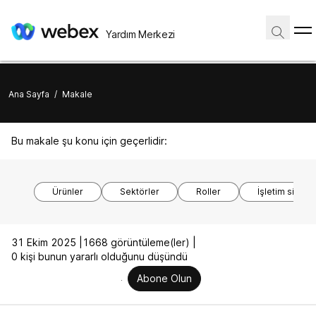
Yardım Merkezi
Ana Sayfa
/
Makale
Bu makale şu konu için geçerlidir:
Ürünler
Sektörler
Roller
İşletim sistem
31 Ekim 2025 |
1668 görüntüleme(ler) |
0 kişi bunun yararlı olduğunu düşündü
Abone Olun