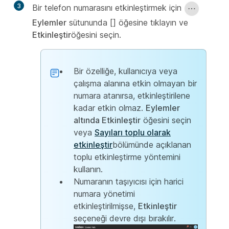
3
Bir telefon numarasını etkinleştirmek için
Eylemler
sütununda [] öğesine tıklayın ve
Etkinleştir
öğesini seçin.
Bir özelliğe, kullanıcıya veya
çalışma alanına etkin olmayan bir
numara atanırsa, etkinleştirilene
kadar etkin olmaz.
Eylemler
altında
Etkinleştir
öğesini seçin
veya
Sayıları toplu olarak
etkinleştir
bölümünde açıklanan
toplu etkinleştirme yöntemini
kullanın.
Numaranın taşıyıcısı için harici
numara yönetimi
etkinleştirilmişse,
Etkinleştir
seçeneği devre dışı bırakılır.