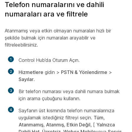
Telefon numaralarını ve dahili
numaraları ara ve filtrele
Atanmamış veya etkin olmayan numaraları hızlı bir
şekilde bulmak için numaraları arayabilir ve
filtreleebilirsiniz.
1
Control Hub’da Oturum Açın.
2
Hizmetlere
gidin >
PSTN & Yönlendirme
>
Sayılar
.
3
Bir telefon numarası veya dahili numara bulmak
için arama çubuğunu kullanın.
4
Sayfanın üst kısmında telefon numaralarınıza
uygulamak istediğiniz filtreyi seçin.
Tüm
,
Atanmamış
,
Atanmış
,
Etkin Değil
, [
Yalnızca
Dahili Hat
,
Ücretsiz
,
Webex Mobile
veya
Servis