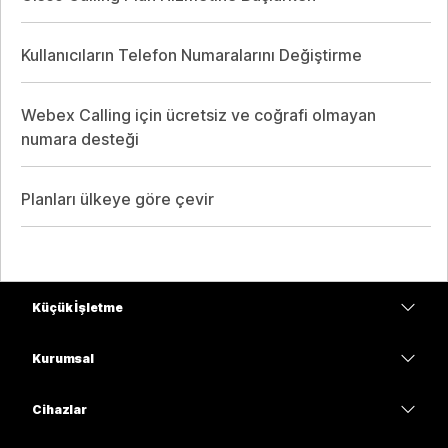
Kullanıcıların Telefon Numaralarını Değiştirme
Webex Calling için ücretsiz ve coğrafi olmayan
numara desteği
Planları ülkeye göre çevir
Küçük İşletme
Fiyatlar
Kurumsal
Webex Uygulaması
Webex Suite
Cihazlar
Meetings
Calling
kulaklıklar