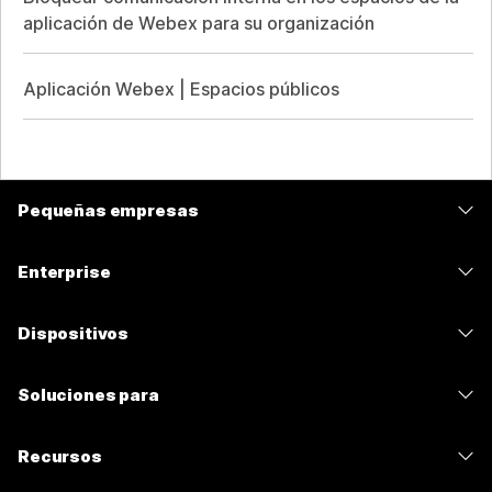
aplicación de Webex para su organización
Aplicación Webex | Espacios públicos
Pequeñas empresas
Precios
Enterprise
Aplicación de Webex
Webex Suite
Dispositivos
Reuniones
Calling
Auriculares
Calling
Soluciones para
Reuniones
Cámaras
Mensajería
Educación
Mensajería
Recursos
Serie desk
Uso compartido de pantalla
Atención médica
Slido