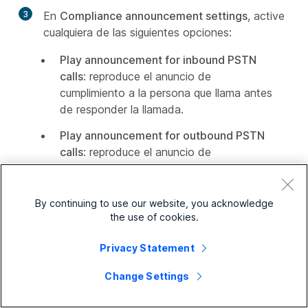
3
En
Compliance announcement settings
, active
cualquiera de las siguientes opciones:
Play announcement for inbound PSTN
calls
: reproduce el anuncio de
cumplimiento a la persona que llama antes
de responder la llamada.
Play announcement for outbound PSTN
calls
: reproduce el anuncio de
cumplimiento a la persona que llama
después de que se responde la llamada.
By continuing to use our website, you acknowledge
Delay announcement
: active esta
the use of cookies.
opción para establecer un tiempo de
retraso del anuncio en segundos. El
Privacy Statement
anuncio de cumplimiento se reproduce
Change Settings
solo después de la hora especificada.
Esto evita que el anuncio se