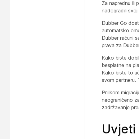
Za naprednu ili 
nadogradili svo
Dubber Go dostu
automatsko omog
Dubber računi se
prava za Dubber
Kako biste dobil
besplatne na pla
Kako biste to uči
svom partneru. T
Prilikom migraci
neograničeno za
zadržavanje pre
Uvjeti