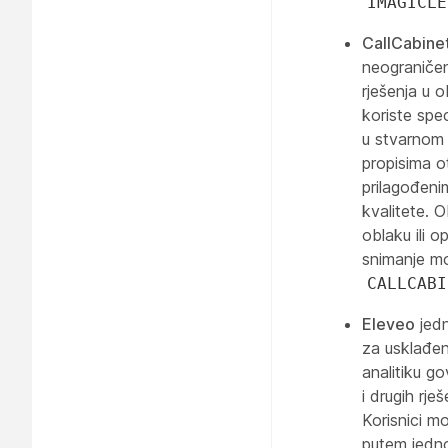
IMAGICLE
CallCabine
neograničen
rješenja u o
koriste spec
u stvarnom 
propisima o
prilagođenim
kvalitete. 
oblaku ili o
snimanje m
CALLCABI
Eleveo
jedn
za usklađeno
analitiku g
i drugih rje
Korisnici m
putem jedno