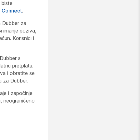
biste
s Connect
.
om Dubber za
nimanje poziva,
un. Korisnici i
 Dubber s
atnu pretplatu.
va i obratite se
na za Dubber.
aje i započinje
u, neograničeno