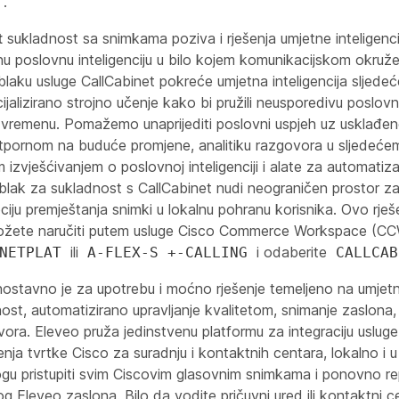
.
t
sukladnost sa snimkama poziva i rješenja umjetne inteligenc
u poslovnu inteligenciju u bilo kojem komunikacijskom okruže
blaku usluge CallCabinet pokreće umjetna inteligencija sljedeć
ijalizirano strojno učenje kako bi pružili neusporedivu poslovnu
vremenu. Pomažemo unaprijediti poslovni uspjeh uz usklađen
tpornom na buduće promjene, analitiku razgovora u sljedećem
 izvješćivanjem o poslovnoj inteligenciji i alate za automatiza
Oblak za sukladnost s CallCabinet nudi neograničen prostor z
pciju premještanja snimki u lokalnu pohranu korisnika. Ovo rješ
ožete naručiti putem usluge Cisco Commerce Workspace (CCW
ili
i odaberite
NETPLAT
A-FLEX-S +-CALLING
CALLCAB
ostavno je za upotrebu i moćno rješenje temeljeno na umjetnoj
st, automatizirano upravljanje kvalitetom, snimanje zaslona, p
ovora. Eleveo pruža jedinstvenu platformu za integraciju uslug
šenja tvrtke Cisco za suradnju i kontaktnih centara, lokalno i u
ogu pristupiti svim Ciscovim glasovnim snimkama i ponovno re
g Eleveo zaslona. Bilo da vodite pričuvni ured ili kontaktni c