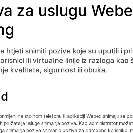
va za uslugu Webe
ing
htjeti snimiti pozive koje su uputili i pri
risnici ili virtualne linije iz razloga kao 
je kvalitete, sigurnost ili obuka.
ed
 primljeni na stolnom telefonu ili aplikaciji Webex snimaju se 
ih pružatelja usluge snimanja poziva. Kao administrator možet
uga snimanja poziva snimanje poziva za određene korisnike, ra