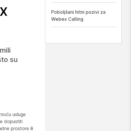
x
Poboljšani hitni pozivi za
Webex Calling
mili
što su
pomoću usluge
e dopustiti
dne prostore ili