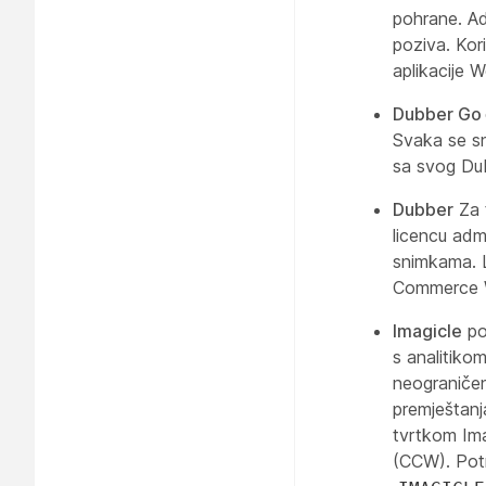
pohrane. Ad
poziva. Kor
aplikacije 
Dubber Go
Svaka se sn
sa svog Dubb
Dubber
Za 
licencu adm
snimkama. L
Commerce W
Imagicle
po
s analitiko
neograničen
premještanj
tvrtkom Im
(CCW). Pot