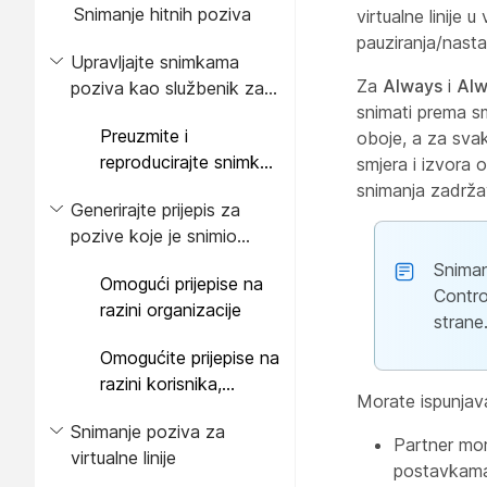
Snimanje hitnih poziva
virtualne linije 
Webex Calling
pauziranja/nast
Upravljajte snimkama
Za
Always
i
Alw
poziva kao službenik za
snimati prema sm
sukladnost
Preuzmite i
oboje, a za svak
reproducirajte snimke
smjera i izvora
poziva
snimanja zadrža
Generirajte prijepis za
pozive koje je snimio
pružatelj usluga Webex
Snima
Omogući prijepise na
poziva
Contro
razini organizacije
strane
Omogućite prijepise na
razini korisnika,
Morate ispunjava
radnog prostora ili
Snimanje poziva za
virtualne linije
Partner mor
virtualne linije
postavkama,