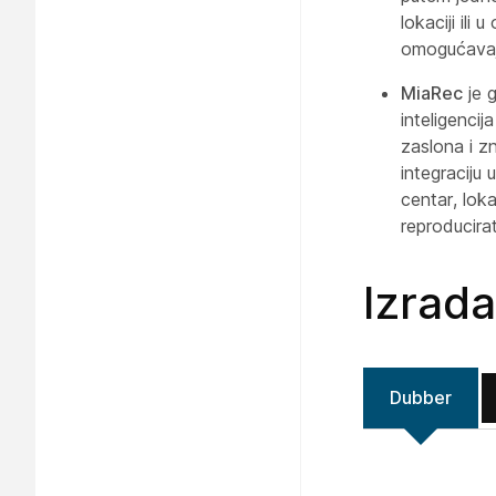
lokaciji ili
omogućavaju
MiaRec
je 
inteligencij
zaslona i z
integraciju 
centar, lok
reproducira
Izrad
Dubber