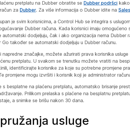
plaćenu pretplatu na Dubber obratite se
Dubber podršci
kako 
j račun za
Dubber
. Za više informacija o Dubber idite na
Sale
pan je svim korisnicima, a Control Hub se integrira s uslug
ućavanje Dubber računa. Kada korisnici imaju omogućeno s
 automatski dodjeljuju, čak i ako organizacija nema Dubber rač
 Go također se automatski dodjeljuju u Dubber računu.
i napredne značajke, možete ažurirati prava korisnika usluge
ćenu pretplatu. U svakom se trenutku možete vratiti na bespl
nili, identificirajte korisnike za koje su potrebne promjene pra
e promjene mogu izvršiti i korisnik koji je administrator raču
je s besplatne na plaćenu pretplatu, automatsko brisanje prest
državanje. Prilikom prelaska s plaćene na besplatnu pretplat
staje, a snimke se brišu nakon 30 dana.
 pružanja usluge