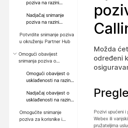
poziva na razini
pozi
organizacije
Nadjačaj snimanje
poziva na razini
Call
lokacije
Potvrdite snimanje poziva
u okruženju Partner Hub
Možda ćete 
Omogući obavijest
određeni ko
snimanja poziva o
osiguravan
usklađenosti
Omogući obavijest o
usklađenosti na razini
organizacije
Pregl
Nadjačaj obavijest o
usklađenosti na razini
lokacije
Pozivi upućeni i
Omogućite snimanje
Webex ili vanjsk
poziva za korisnike i
pružateljima usl
radne prostore usluge