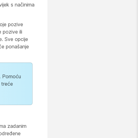
vijek s načinima
oje pozive
pozive ili
e. Sve opcije
će ponašanje
a. Pomoću
 treće
rema zadanim
 određene