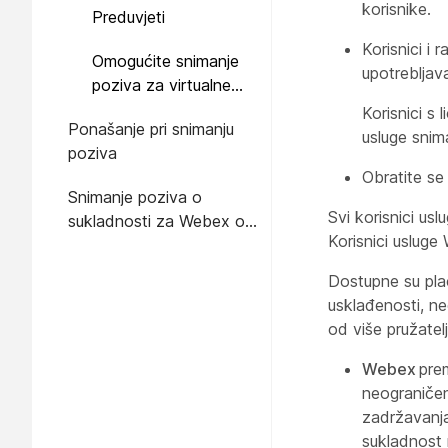
korisnike.
Preduvjeti
Korisnici i
Omogućite snimanje
upotrebljav
poziva za virtualne
linije
Korisnici s
Ponašanje pri snimanju
usluge snim
poziva
Obratite se
Snimanje poziva o
Svi korisnici us
sukladnosti za Webex od
Korisnici uslug
certificiranog pružatelja
usluge snimanja
Dostupne su pla
usklađenosti, ne
od više pružatel
Webex
prem
neograniče
zadržavanja
sukladnost 