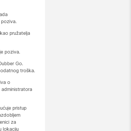
kada
 poziva.
kao pružatelja
je poziva.
 Dubber Go.
dodatnog troška.
iva o
p administratora
ćuje pristup
azdobljem
enici za
 lokaciju