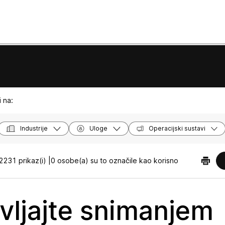
 na:
Industrije
Uloge
Operacijski sustavi
2231 prikaz(i) |
0 osobe(a) su to označile kao korisno
vljajte snimanjem