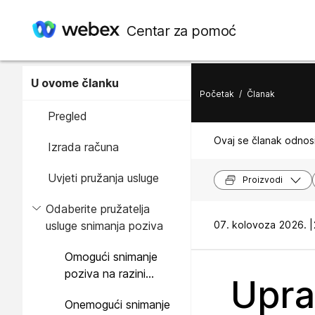
Centar za pomoć
U ovome članku
Početak
/
Članak
Pregled
Ovaj se članak odnosi
Izrada računa
Uvjeti pružanja usluge
Proizvodi
Odaberite pružatelja
usluge snimanja poziva
07. kolovoza 2026. |
Omogući snimanje
poziva na razini
Upra
organizacije
Onemogući snimanje