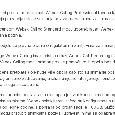
 radni prostor moraju imati Webex Calling Professional licencu 
aju pružatelja usluge snimanja poziva treće strane za snimanje
 licencom Webex Calling Standard mogu upotrebljavati Webex 
anja poziva.
 odjelu za pravna pitanja o regulatornim zahtjevima za sniman
luge Webex Calling imaju pristup usluzi Webex Call Recording i
e Webex Calling mogu snimati pozive pomoću ovih opcija bez 
ćene pretplate koje nude više opcija kao što su snimanje poz
ograničeno zadržavanje, analiza umjetne inteligencije i pristu
ja usluga treće strane.
a zadanim postavkama dostupna je svim korisnicima i omogu
nim snimkama. Webex snimke trenutačno su konfigurirane s r
 od jedne godine, a pohrana po organizaciji je 100GB. Služb
mogu pristupiti snimkama poziva i upravljati njima za odabranu