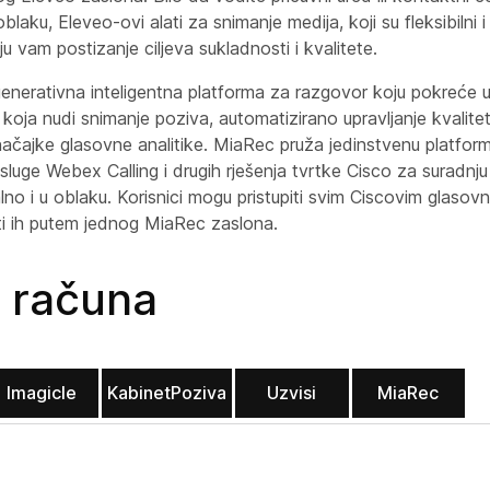
 u oblaku, Eleveo-ovi alati za snimanje medija, koji su fleksibilni 
 vam postizanje ciljeva sukladnosti i kvalitete.
generativna inteligentna platforma za razgovor koju pokreće 
a koja nudi snimanje poziva, automatizirano upravljanje kvalit
načajke glasovne analitike. MiaRec pruža jedinstvenu platfor
usluge Webex Calling i drugih rješenja tvrtke Cisco za suradnju
alno i u oblaku. Korisnici mogu pristupiti svim Ciscovim glaso
ti ih putem jednog MiaRec zaslona.
a računa
Imagicle
KabinetPoziva
Uzvisi
MiaRec