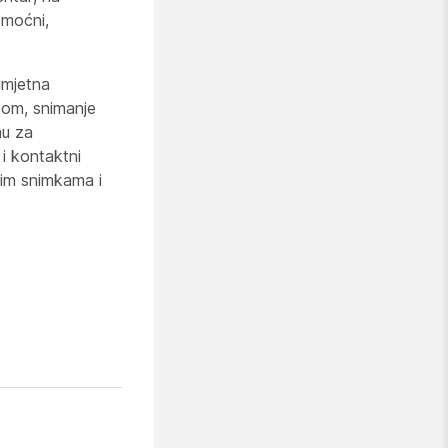
i moćni,
umjetna
etom, snimanje
mu za
 i kontaktni
vnim snimkama i