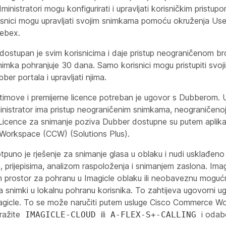
ministratori mogu konfigurirati i upravljati korisničkim prist
isnici mogu upravljati svojim snimkama pomoću okruženja Use
Webex.
dostupan je svim korisnicima i daje pristup neograničenom bro
imka pohranjuje 30 dana. Samo korisnici mogu pristupiti svo
er portala i upravljati njima.
timove i premijerne licence potreban je ugovor s Dubberom. 
inistrator ima pristup neograničenim snimkama, neograničenoj
icence za snimanje poziva Dubber dostupne su putem aplika
orkspace (CCW) (Solutions Plus).
tpuno je rješenje za snimanje glasa u oblaku i nudi usklađeno
m, prijepisima, analizom raspoloženja i snimanjem zaslona. Imag
 prostor za pohranu u Imagicle oblaku ili neobaveznu moguć
a snimki u lokalnu pohranu korisnika. To zahtijeva ugovorni u
agicle. To se može naručiti putem usluge Cisco Commerce W
ražite
ili
i odabe
IMAGICLE-CLOUD
A-FLEX-S+-CALLING