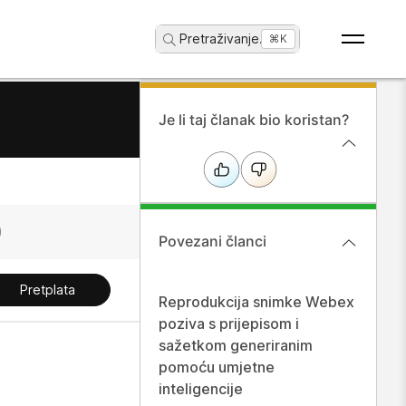
Pretraživanje
...
⌘K
Je li taj članak bio koristan?
Povezani članci
Pretplata
Reprodukcija snimke Webex
poziva s prijepisom i
sažetkom generiranim
pomoću umjetne
inteligencije