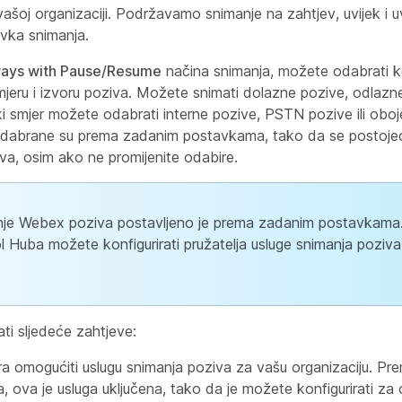
u vašoj organizaciji. Podržavamo snimanje na zahtjev, uvijek i u
avka snimanja.
ays with Pause/Resume
načina snimanja, možete odabrati k
jeru i izvoru poziva. Možete snimati dolazne pozive, odlazne 
i smjer možete odabrati interne pozive, PSTN pozive ili oboj
 odabrane su prema zadanim postavkama, tako da se postoje
va, osim ako ne promijenite odabire.
nje Webex poziva postavljeno je prema zadanim postavkam
l Huba možete konfigurirati pružatelja usluge snimanja poziva
.
ti sljedeće zahtjeve:
a omogućiti uslugu snimanja poziva za vašu organizaciju. P
 ova je usluga uključena, tako da je možete konfigurirati za