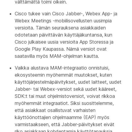
välttämättä toimi oikein.
Cisco tukee vain Cisco Jabber-, Webex App- ja
Webex Meetings -mobiilisovellusten uusimpia
versioita. Tämän seurauksena asiakkaiden
odotetaan päivittävän käyttäjäkuntansa, kun
Cisco julkaisee uusia versioita App Storessa ja
Google Play Kaupassa. Nämä versiot ovat
saatavilla myös MAM-ohjelman kautta.
Vaikka alustava MAM-integraatio onnistuisi,
ekosysteemin myöhemmät muutokset, kuten
käyttöjärjestelmäpäivitykset, uudet laitteet, uudet
Jabber- tai Webex-versiot sekä uudet kääreet,
SDK:t tai muut ohjelmistoversiot, voivat rikkoa
myöhemmät integraatiot. Siksi suosittelemme,
että asiakkaat osallistuvat varhaisten
käyttöönottajien ohjelmaamme (EAP) myös
varmistaakseen, että Jabber-päivitykset eivät
riko asiakkaan kohdentamia käyttötapauksia.