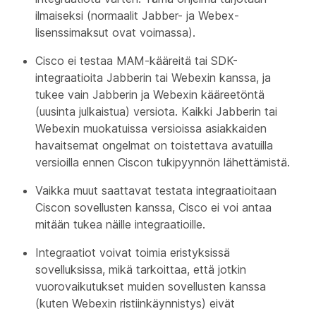
ilmaiseksi (normaalit Jabber- ja Webex-
lisenssimaksut ovat voimassa).
Cisco ei testaa MAM-kääreitä tai SDK-
integraatioita Jabberin tai Webexin kanssa, ja
tukee vain Jabberin ja Webexin kääreetöntä
(uusinta julkaistua) versiota. Kaikki Jabberin tai
Webexin muokatuissa versioissa asiakkaiden
havaitsemat ongelmat on toistettava avatuilla
versioilla ennen Ciscon tukipyynnön lähettämistä.
Vaikka muut saattavat testata integraatioitaan
Ciscon sovellusten kanssa, Cisco ei voi antaa
mitään tukea näille integraatioille.
Integraatiot voivat toimia eristyksissä
sovelluksissa, mikä tarkoittaa, että jotkin
vuorovaikutukset muiden sovellusten kanssa
(kuten Webexin ristiinkäynnistys) eivät