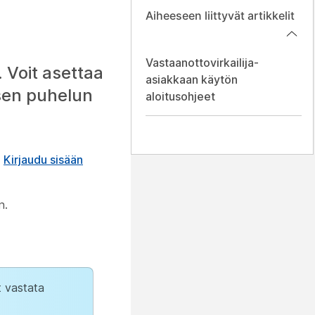
Aiheeseen liittyvät artikkelit
Vastaanottovirkailija-
 Voit asettaa
asiakkaan käytön
isen puhelun
aloitusohjeet
a
Kirjaudu sisään
n.
t vastata