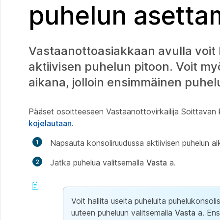
puhelun asetta
Vastaanottoasiakkaan avulla voit h
aktiivisen puhelun pitoon. Voit 
aikana, jolloin ensimmäinen puhelu
Pääset osoitteeseen
Vastaanottovirkailija
Soittavan k
kojelautaan
.
Napsauta konsoliruudussa aktiivisen puhelun a
Jatka puhelua valitsemalla
Vasta
a.
Voit hallita useita puheluita puhelukonsol
uuteen puheluun valitsemalla
Vasta
a. Ens