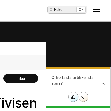
Haku
...
⌘K
Oliko tästä artikkelista
Tilaa
apua?
iivisen