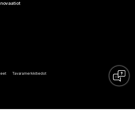
nnovaatiot
teet
Tavaramerkkitiedot