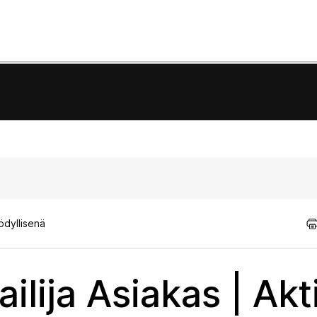
ödyllisenä
ilija Asiakas | Akt