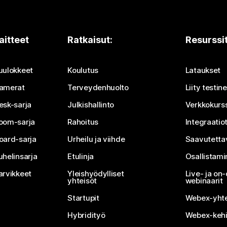
aitteet
Ratkaisut:
Resurssi
uulokkeet
Koulutus
Lataukset
amerat
Terveydenhuolto
Liity testi
esk-sarja
Julkishallinto
Verkkokurss
oom-sarja
Rahoitus
Integraatio
oard-sarja
Urheilu ja viihde
Saavutetta
uhelinsarja
Etulinja
Osallistam
arvikkeet
Yleishyödylliset
Live- ja o
yhteisöt
webinaarit
Startupit
Webex-yhte
Hybridityö
Webex-kehi