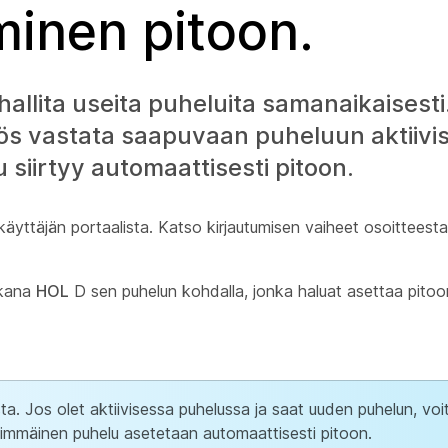
minen pitoon.
allita useita puheluita samanaikaisesti.
myös vastata saapuvaan puheluun aktiiv
 siirtyy automaattisesti pitoon.
äyttäjän portaalista
. Katso kirjautumisen vaiheet osoitteest
ikana
HOL
D sen puhelun kohdalla, jonka haluat asettaa pitoo
ista. Jos olet aktiivisessa puhelussa ja saat uuden puhelun, voi
immäinen puhelu asetetaan automaattisesti pitoon.