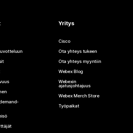
t
Yritys
Cisco
neuvotteluun
Ota yhteys tukeen
it
Ota yhteys myyntiin
t
Webex Blog
vuus
Webexin
ajatusjohtajuus
inen
Webex Merch Store
n-demand-
Työpaikat
isö
ttäjät