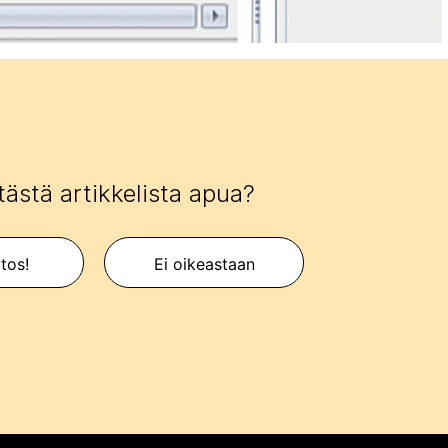
tästä artikkelista apua?
itos!
Ei oikeastaan