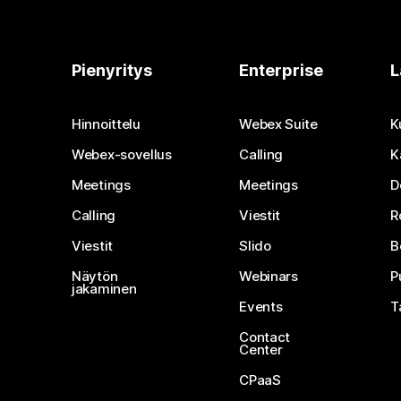
Pienyritys
Enterprise
L
Hinnoittelu
Webex Suite
K
Webex-sovellus
Calling
K
Meetings
Meetings
D
Calling
Viestit
R
Viestit
Slido
B
Näytön
Webinars
P
jakaminen
Events
T
Contact
Center
CPaaS