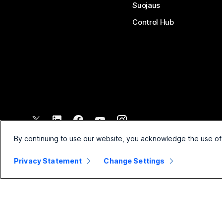
Suojaus
Control Hub
©
2026
Cisco ja/tai sen tytäryhtiöt. Kaikki oikeudet pidätetään.
By continuing to use our website, you acknowledge the use of
Privacy Statement
Change Settings