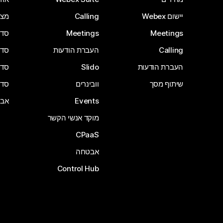
יישום Webex
Calling
מצל
Meetings
Meetings
סדרת 
Calling
העברת הודעות
סדרת 
העברת הודעות
Slido
סדרת 
שיתוף מסך
וובינרים
סדרת 
Events
אבי
מוקד אנשי הקשר
CPaaS
אבטחה
Control Hub