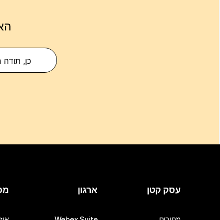
הא
כן, תודה 
עסק קטן
ארגון
מכ
מחירים
Webex Suite
אוזנ