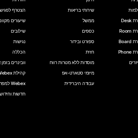
מות
שירותי בריאות
הצטרף לפגיש
Desk
ממשל
שיעורים מקוונ
Room
כספים
שילובים
Board
ספורט ובידור
נגישות
Phone
חזית
הכללה
זרים
מוסדות ללא מטרות רווח
וובינרים בזמן
מיזמי סטארט-אפ
קהילת Webex
עבודה היברידית
Webex למפתחים
חדשות וחידוש