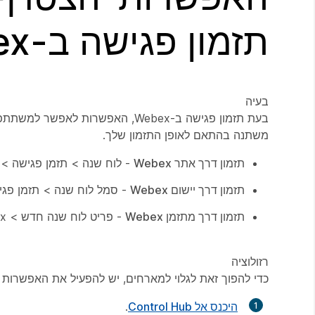
תזמון פגישה ב-Webex
בעיה
בעת תזמון פגישה ב-Webex, האפשר
משתנה בהתאם לאופן התזמון שלך.
תזמון דרך אתר Webex
- לוח שנה > תזמן פגישה >
תזמון דרך יישום Webex
- סמל לוח שנה > תזמן פג
תזמון דרך מתזמן Webex
- פריט לוח שנה חדש > Cisco Webex > הוסף פגישה ב-Webex > הגדרות מתקדמות > הצטרף לפני המארח.
רזולוציה
כדי להפוך זאת לגלוי למארחים, יש להפעיל את האפשרות
היכנס אל Control Hub
.