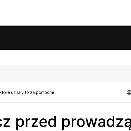
 które uznały to za pomocne
ącz przed prowad