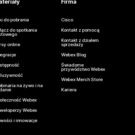
teriały
Firma
iki do pobrania
Cisco
łącz do spotkania
Kontakt z pomocą
stowego
Kontakt z działem
rsy online
sprzedaży
tegracje
Webex Blog
stępność
Świadome
przywództwo Webex
kluzywność
Webex Merch Store
binaria na żywo i na
danie
Kariera
ołeczność Webex
weloperzy Webex
wości i innowacje