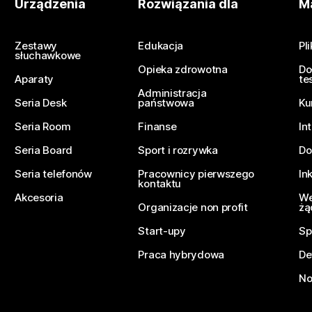
Urządzenia
Rozwiązania dla
Ma
Zestawy
Edukacja
Pl
słuchawkowe
Opieka zdrowotna
Do
Aparaty
te
Administracja
Seria Desk
państwowa
Ku
Seria Room
Finanse
In
Seria Board
Sport i rozrywka
Do
Seria telefonów
Pracownicy pierwszego
In
kontaktu
Akcesoria
We
Organizacje non profit
żą
Start-upy
Sp
Praca hybrydowa
De
No