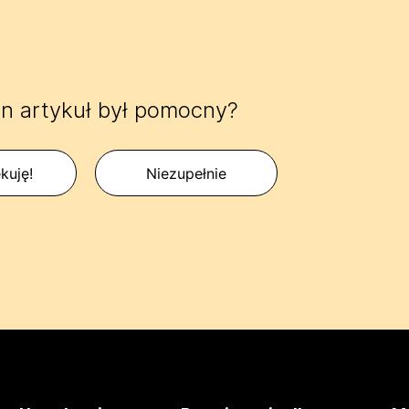
n artykuł był pomocny?
kuję!
Niezupełnie