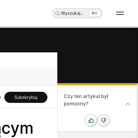
Wyszukaj
...
⌘K
Czy ten artykuł był
Subskrybuj
pomocny?
zącym