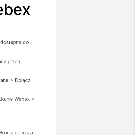
ebex
edostępna do
ącz przed
wane > Dołącz
tkanie Webex >
konaj poniższe