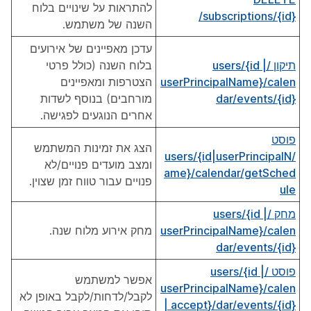
להתראות על שינויים בלוח
/subscriptions/{id}‎
השנה של משתמש.
עדכן מאפיינים של אירועים
תיקון /users/{id |
בלוח השנה (כולל פרטי
userPrincipalName}/calen
הצטרפות ומאפיינים
dar/events/{id}
מורחבים) בנוסף לשדות
אחרים הנוגעים לפגישה.
פוסט
הצג את זמינות המשתמש
/users/{id|userPrincipalN
ומצב מועדים פנויים/לא
ame}/calendar/getSched
פנויים עבור טווח זמן שצוין.
ule
מחק /users/{id |
userPrincipalName}/calen
מחק אירוע מלוח שנה.
dar/events/{id}
פוסט /users/{id |
אפשר למשתמש
userPrincipalName}/calen
לקבל/לדחות/לקבל באופן לא
dar/events/{id}/{accept |