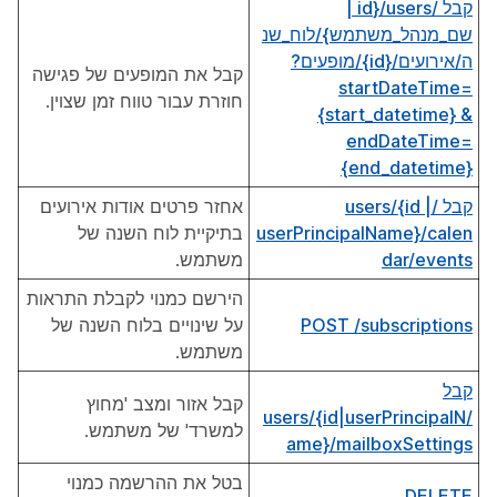
קבל /users/{id |
שם_מנהל_משתמש}/לוח_שנ
ה/אירועים/{id}/מופעים?
קבל את המופעים של פגישה
startDateTime=
חוזרת עבור טווח זמן שצוין.
{start_datetime} &
endDateTime=
{end_datetime}
קבל /users/{id |
אחזר פרטים אודות אירועים
userPrincipalName}/calen
בתיקיית לוח השנה של
dar/events
משתמש.
הירשם כמנוי לקבלת התראות
POST /subscriptions
על שינויים בלוח השנה של
משתמש.
קבל
קבל אזור ומצב 'מחוץ
/users/{id|userPrincipalN
למשרד' של משתמש.
ame}/mailboxSettings
בטל את ההרשמה כמנוי
DELETE