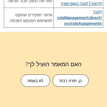
סופי את המצב עבור פגישה.
לדחות | לקבל באופן זמני}
לְקַבֵּל
אחזור תפקידים שהוקצו
/roleManagement/direct
למשתמש המבקש הסכמה.
ory/roleAssignments
האם המאמר הועיל לך?
כן, תודה רבה!
לא באמת