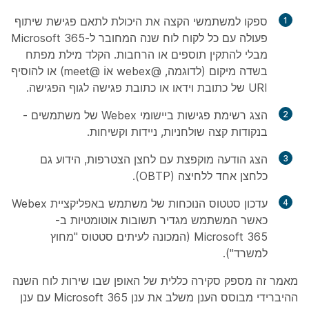
ספקו למשתמשי הקצה את היכולת לתאם פגישת שיתוף
פעולה עם כל לקוח לוח שנה המחובר ל-Microsoft 365
מבלי להתקין תוספים או הרחבות. הקלד מילת מפתח
בשדה
מיקום
(לדוגמה, @webex אוֹ @meet) או להוסיף
URI של כתובת וידאו או כתובת פגישה לגוף הפגישה.
הצג רשימת פגישות ביישומי Webex של משתמשים -
בנקודות קצה שולחניות, ניידות וקשיחות.
הצג הודעה מוקפצת עם לחצן הצטרפות, הידוע גם
כלחצן אחד ללחיצה (OBTP).
עדכון סטטוס הנוכחות של משתמש באפליקציית Webex
כאשר המשתמש מגדיר תשובות אוטומטיות ב-
Microsoft 365 (המכונה לעיתים סטטוס "מחוץ
למשרד").
מאמר זה מספק סקירה כללית של האופן שבו שירות לוח השנה
ההיברידי מבוסס הענן משלב את ענן Microsoft 365 עם ענן