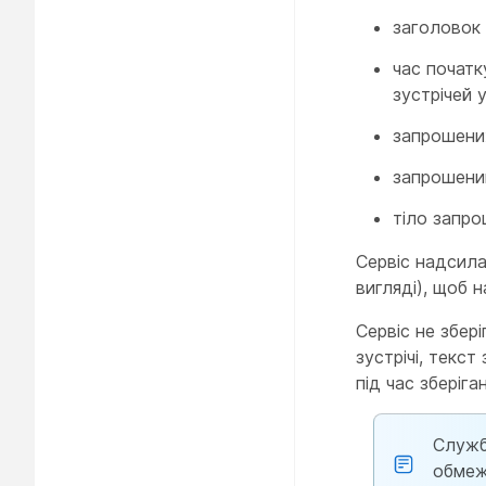
заголовок 
час початк
зустрічей 
запрошених
запрошеним
тіло запро
Сервіс надсила
вигляді), щоб 
Сервіс не збері
зустрічі, текс
під час зберіга
Служб
обмеж