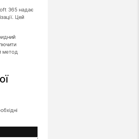
oft 365 надає
зації. Цей
ридний
ключити
й метод
ої
обхідні