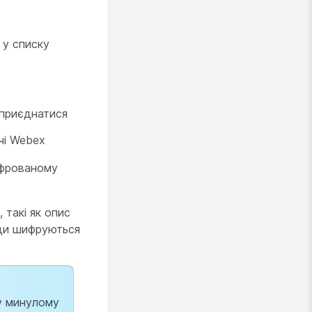
 у списку
 приєднатися
чі Webex
ифрованому
 такі як опис
жди шифруються
 у минулому