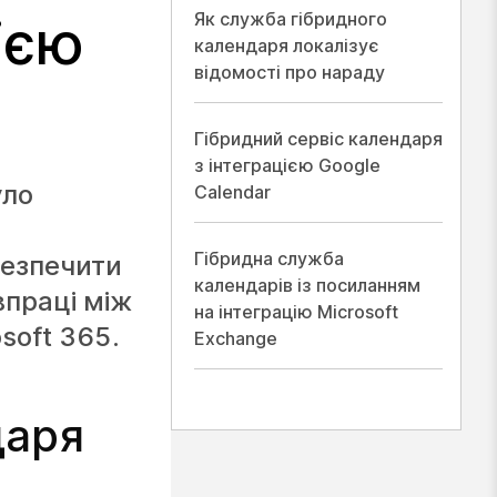
Як служба гібридного
ією
календаря локалізує
відомості про нараду
Гібридний сервіс календаря
з інтеграцією Google
уло
Calendar
Гібридна служба
безпечити
календарів із посиланням
впраці між
на інтеграцію Microsoft
soft 365.
Exchange
даря