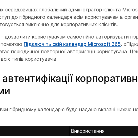
х середовищах глобальний адміністратор клієнта Micros
туп до гібридного календаря всім користувачам в органі
овується виключно для корпоративних клієнтів.
 – дозволити користувачам самостійно авторизувати гіб
допомогою
Підключіть свій календар Microsoft 365
. «Під
гає періодичної повторної авторизації користувача. Це
всіх типів користувачів.
автентифікації корпоративн
ми
овки гібридному календарю буде надано вказані нижче не
Використання