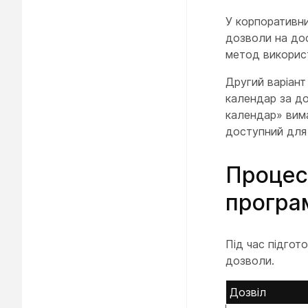
У корпоративни
дозволи на дос
метод використ
Другий варіант
календар за 
календар» вима
доступний для 
Процес 
програ
Під час підгот
дозволи.
Дозвіл