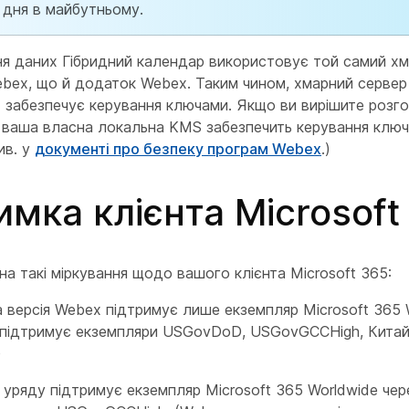
 дня в майбутньому.
я даних Гібридний календар використовує той самий хм
bex, що й додаток Webex. Таким чином, хмарний сервер
забезпечує керування ключами. Якщо ви вирішите розго
, ваша власна локальна KMS забезпечить керування ключ
ив. у
документі про безпеку програм Webex
.)
имка клієнта Microsoft
 на такі міркування щодо вашого клієнта Microsoft 365:
 версія Webex підтримує лише екземпляр Microsoft 365 
 підтримує екземпляри USGovDoD, USGovGCCHigh, Китай
)
уряду підтримує екземпляр Microsoft 365 Worldwide чере