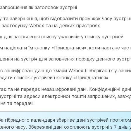
запрошення як заголовок зустрічі
у та завершення, щоб відобразити проміжок часу зустрічі
у застосунку Webex та на деяких пристроях
 для заповнення списку учасників у списку зустрічей
 надіслати їм кнопку «Приєднатися», коли настане час
шення на зустріч для заповнення порядку денного зустрі
є зашифровані дані до хмари Webex (і зберігає їх у заш
надати список зустрічей і кнопку «Приєднатися».
гає та не передає незашифровані дані. Конфіденційні дані,
т зустрічі та адреси електронної пошти запрошених, зав
ння та передачі.
а гібридного календаря зберігає дані зустрічей протягом
еного часу. Збережені дані охоплюють зустрічі з 7 днів