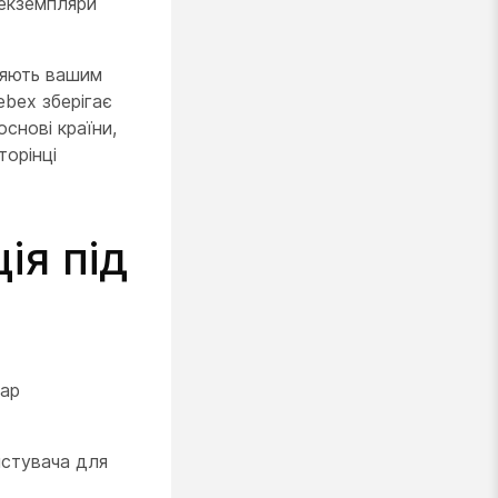
екземпляри
оляють вашим
ebex зберігає
основі країни,
торінці
ія під
дар
истувача для