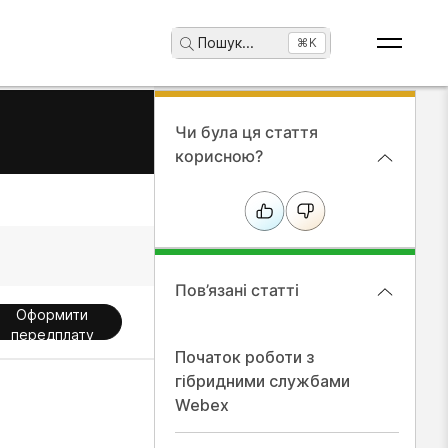
Пошук
...
⌘K
Чи була ця стаття
корисною?
Пов’язані статті
Оформити
передплату
Початок роботи з
гібридними службами
Webex