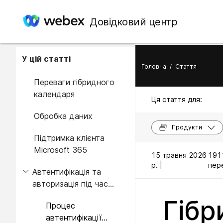
Довідковий центр
У цій статті
Головна
/
Стаття
Переваги гібридного
календаря
Ця стаття для:
Обробка даних
Продукти
Підтримка клієнта
Microsoft 365
15 травня 2026
191
р. |
пере
Автентифікація та
авторизація під час
розгортання
Гібр
Процес
автентифікації