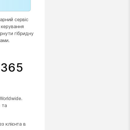
арний сервіс
 керування
рнути гібридну
ами.
 365
Worldwide.
 та
з клієнта в