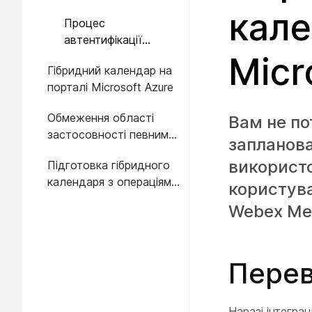
корпоративної
кале
Процес
програми
автентифікації
програми
Micr
Гібридний календар на
користувача
порталі Microsoft Azure
Обмеження області
Вам не по
застосовності певними
запланова
поштовими скриньками
використо
Підготовка гібридного
календаря з операціями
користува
API
Webex Mee
Перев
Наразі інтеграц