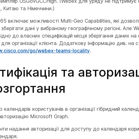
земпляр USGovGCCHigh. (Webex для уряду не підтримує 
 Китаю та Німеччини.)
365 включає можливості Multi-Geo Capabilities, які дозв
зберігати дані у вибраному географічному регіоні. Але W
відно до власних специфікацій місця зберігання даних на 
 для організації клієнта. Додаткову інформацію див. на с
w.cisco.com/go/webex-teams-locality
.
тифікація та авторизац
озгортання
 календарів користувачів в організації гібридний кален
вторизацію Microsoft Graph.
анти надання авторизації для доступу до календаря кор
ендаря.