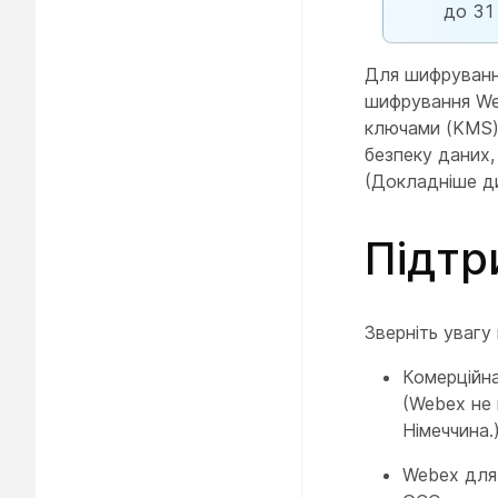
до 31
Для шифруванн
шифрування We
ключами (KMS) 
безпеку даних
(Докладніше д
Підтр
Зверніть увагу
Комерційна
(Webex не
Німеччина.
Webex для 