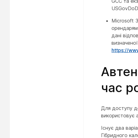
GCC та ек
USGovDoD,
Microsoft 
орендарям 
дані відпо
визначеної
https://ww
Автен
час р
Для доступу до
використовує а
Існує два варі
Гібридного кал