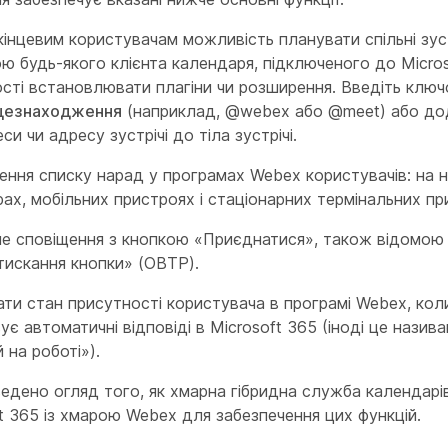
інцевим користувачам можливість планувати спільні зуст
 будь-якого клієнта календаря, підключеного до Micros
сті встановлювати плагіни чи розширення. Введіть ключ
цезнаходження
(наприклад, @webex або @meet) або до
си чи адресу зустрічі до тіла зустрічі.
ння списку нарад у програмах Webex користувачів: на н
ах, мобільних пристроях і стаціонарних термінальних пр
е сповіщення з кнопкою «Приєднатися», також відомою 
тискання кнопки» (OBTP).
ти стан присутності користувача в програмі Webex, кол
є автоматичні відповіді в Microsoft 365 (іноді це назив
й на роботі»).
аведено огляд того, як хмарна гібридна служба календарів
t 365 із хмарою Webex для забезпечення цих функцій.