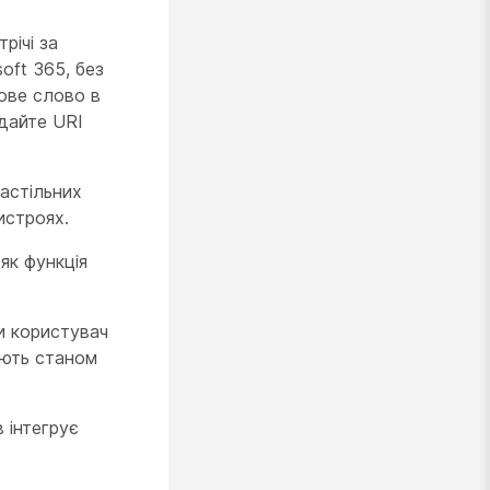
річі за
oft 365, без
ове слово в
дайте URI
астільних
истроях.
як функція
и користувач
ають станом
 інтегрує