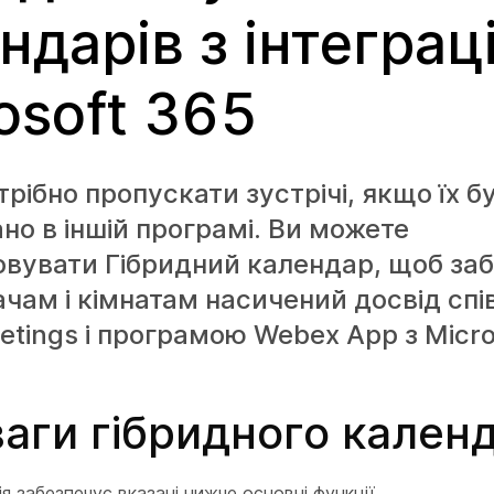
ндарів з інтеграц
osoft 365
трібно пропускати зустрічі, якщо їх б
но в іншій програмі. Ви можете
вувати Гібридний календар, щоб за
чам і кімнатам насичений досвід спі
tings і програмою Webex App з Micro
аги гібридного кален
ія забезпечує вказані нижче основні функції.