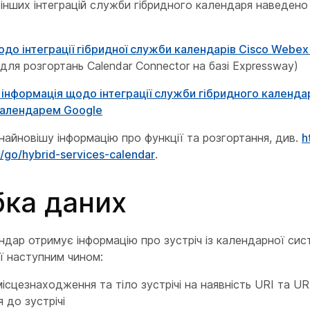
 інших інтеграцій служби гібридного календаря наведено
до інтеграції гібридної служби календарів Cisco Webex 
для розгортань Calendar Connector на базі Expressway)
інформація щодо інтеграції служби гібридного календа
Календарем Google
айновішу інформацію про функції та розгортання, див.
ht
go/​hybrid-services-calendar
.
ка даних
ндар отримує інформацію про зустріч із календарної сис
ї наступним чином:
місцезнаходження та тіло зустрічі на наявність URI та U
 до зустрічі