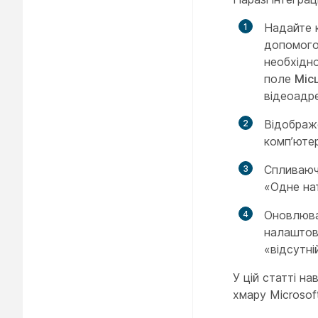
Надайте к
допомогою
необхідно
поле
Міс
відеоадре
Відображе
комп’ютер
Спливаюч
«Одне на
Оновлюва
налаштову
«відсутні
У цій статті н
хмару Microsof