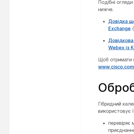
Подібні огляди
нижче.
Довідка що
Exchange
(
Довідкова 
Webex із 
Щоб отримати н
www.cisco.com/​
Оброб
Гібридний кале
використовує ї
перевіряє 
приєднання