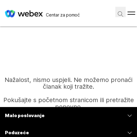
Centar za pomoć
Nažalost, nismo uspjeli. Ne možemo pronaći
članak koji tražite.
Pokušajte s početnom stranicom ili pretražite
ponovno.
Malo poslovanje
Cijene
Početak
Poduzeće