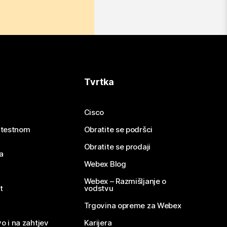
Tvrtka
Cisco
e testnom
Obratite se podršci
Obratite se prodaji
a
Webex Blog
Webex – Razmišljanje o
t
vodstvu
Trgovina opreme za Webex
o i na zahtjev
Karijera