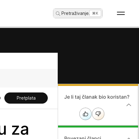
Pretraživanje
...
⌘K
Je li taj članak bio koristan?
Pretplata
u za
Povezani članci