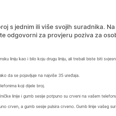
roj s jednim ili više svojih suradnika. Na
te odgovorni za provjeru poziva za oso
sku liniju kao i bilo koju drugu liniju, ali trebali biste biti svje
tako da se pojavljuje na najviše 35 uređaja.
lefonima koji dijele broj.
ičke linije i gumb sesije potpuno su crveni na vašem telefon
no crven, a gumb sesije pulsira crveno. Gumb linije vašeg su