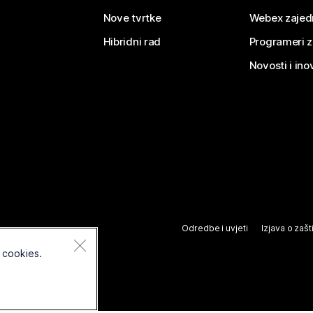
Nove tvrtke
Webex zajed
Hibridni rad
Programeri 
Novosti i ino
Odredbe i uvjeti
Izjava o zašti
 cookies.