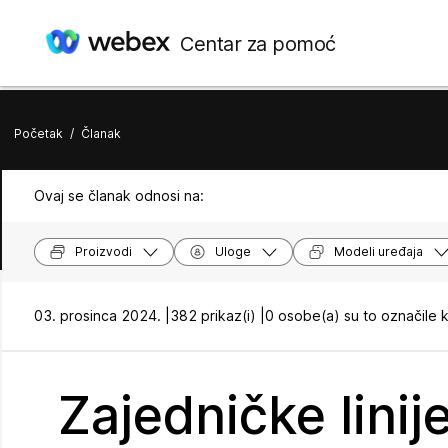
Centar za pomoć
Početak
/
Članak
Ovaj se članak odnosi na:
Proizvodi
Uloge
Modeli uređaja
03. prosinca 2024. |
382 prikaz(i) |
0 osobe(a) su to označile 
Zajedničke lini