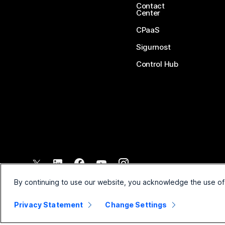
Contact
Center
CPaaS
Sigurnost
Control Hub
©
2026
Cisco i/ili njegova povezana društva. Sva prava pridržana.
By continuing to use our website, you acknowledge the use of
Privacy Statement
Change Settings