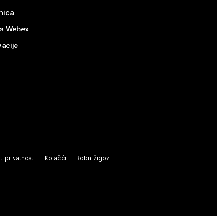
nica
za Webex
vacije
ti privatnosti
Kolačići
Robni žigovi