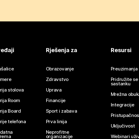
eđaji
Rješenja za
Resursi
ušalice
Obrazovanje
Preuzimanja
mere
Zdravstvo
Pridružite s
sastanku
rija stolova
Uprava
Mrežna obuk
rija Room
Financije
Integracije
rija Board
Sport i zabava
Pristupačnos
rije telefona
Prva linija
Uključivost
datna
Neprofitne
rema
organizacije
Webinari uživ