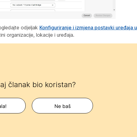
Pogledajte odjeljak
Konfiguriranje i izmjena postavki uređaja 
ni organizacije, lokacije i uređaja.
 taj članak bio koristan?
la!
Ne baš