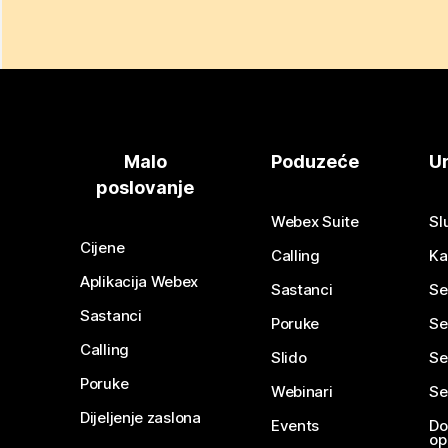
Malo
Poduzeće
Ur
poslovanje
Webex Suite
Sl
Cijene
Calling
Ka
Aplikacija Webex
Sastanci
Se
Sastanci
Poruke
Se
Calling
Slido
Se
Poruke
Webinari
Se
Dijeljenje zaslona
Events
Do
op