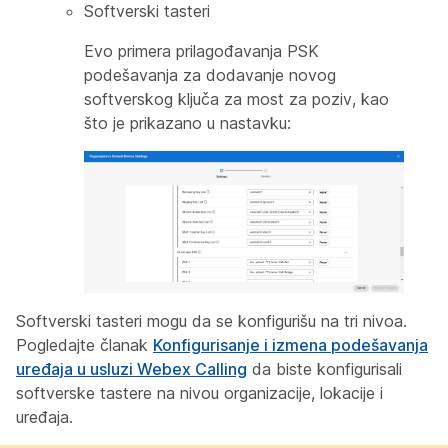
Softverski tasteri
Evo primera prilagođavanja PSK
podešavanja za dodavanje novog
softverskog ključa za most za poziv, kao
što je prikazano u nastavku:
Softverski tasteri mogu da se konfigurišu na tri nivoa.
Pogledajte članak
Konfigurisanje i izmena podešavanja
uređaja u usluzi Webex Calling
da biste konfigurisali
softverske tastere na nivou organizacije, lokacije i
uređaja.