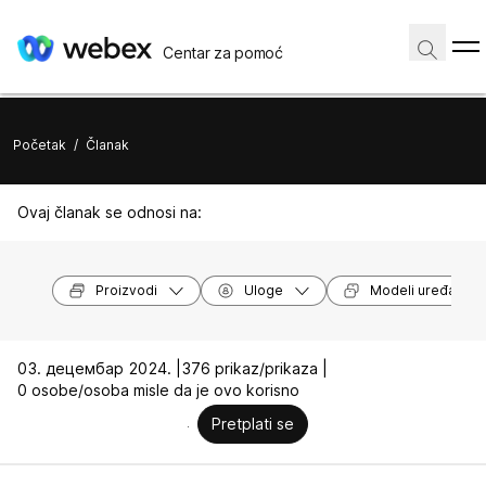
Centar za pomoć
Početak
/
Članak
Ovaj članak se odnosi na:
Proizvodi
Uloge
Modeli uređaja
03. децембар 2024. |
376 prikaz/prikaza |
0 osobe/osoba misle da je ovo korisno
Pretplati se