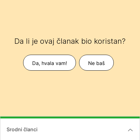
Da li je ovaj članak bio koristan?
Da, hvala vam!
Ne baš
Srodni članci