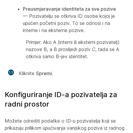
Preusmjeravanje identiteta za sve pozive
— Pozivatelju se otkriva ID osobe kojoj je
upućen početni poziv. To se odnosi i na
interne i na eksterne pozive.
Primjer: Ako A (interni ili eksterni pozivatelj)
nazove B, a B proslijedi poziv C, tada se A
otkriva samo B-jev identitet.
11
Kliknite
Spremi
.
Konfiguriranje ID-a pozivatelja za
radni prostor
Možete odrediti podatke o ID-u pozivatelja koji se
prikazuju prilikom upućivanja vanjskog poziva iz radnog