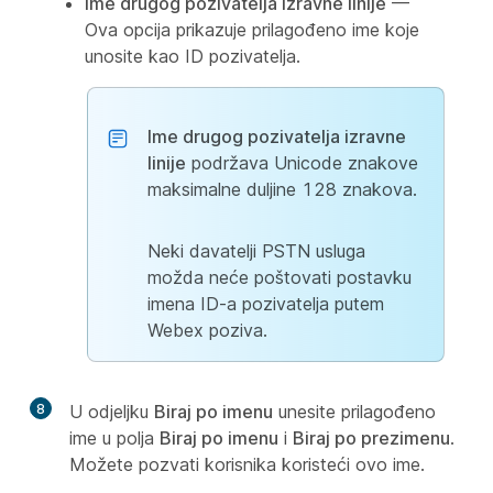
Ime drugog pozivatelja izravne linije
—
Ova opcija prikazuje prilagođeno ime koje
unosite kao ID pozivatelja.
Ime drugog pozivatelja izravne
linije
podržava Unicode znakove
maksimalne duljine 128 znakova.
Neki davatelji PSTN usluga
možda neće poštovati postavku
imena ID-a pozivatelja putem
Webex poziva.
8
U odjeljku
Biraj po imenu
unesite prilagođeno
ime u polja
Biraj po imenu
i
Biraj po prezimenu
.
Možete pozvati korisnika koristeći ovo ime.