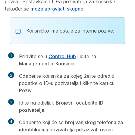
pozive. Postavkama ID-a pozivatelja za korisnike
također se
može upravljati skupno
.
Korisničko ime ostaje za interne pozive.
1
Prijavite se u
Control Hub
i idite na
Management
>
Korisnici
.
2
Odaberite korisnika za kojeg želite odrediti
podatke o ID-u pozivatelja i kliknite karticu
Poziv
.
3
Idite na odjeljak
Brojevi
i odaberite
ID
pozivatelja
.
4
Odaberite koji će se
broj vanjskog telefona za
identifikaciju pozivatelja
prikazivati ovom