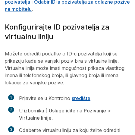
pozivatelja
i
Odabir ID-a pozivatelja za odlazne pozive
na mobitelu
.
Konfigurirajte ID pozivatelja za
virtualnu liniju
Možete odrediti podatke o ID-u pozivatelja koji se
prikazuju kada se vanjski poziv bira s virtualne linije.
Virtualna linija može imati mogućnost prikaza vlastitog
imena ili telefonskog broja, ili glavnog broja ili imena
lokacije za vanjske pozive.
1
Prijavite se u Kontrolno
središte
.
2
U izborniku [
Usluge
idite na
Pozivanje
>
Virtualne linije
.
3
Odaberite virtualnu liniju za koju želite odrediti