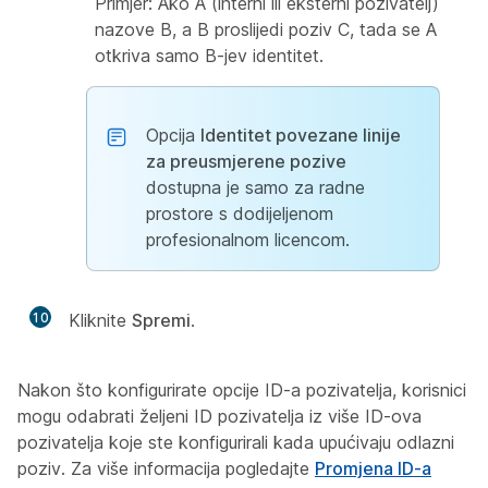
Primjer: Ako A (interni ili eksterni pozivatelj)
nazove B, a B proslijedi poziv C, tada se A
otkriva samo B-jev identitet.
Opcija
Identitet povezane linije
za preusmjerene pozive
dostupna je samo za radne
prostore s dodijeljenom
profesionalnom licencom.
10
Kliknite
Spremi
.
Nakon što konfigurirate opcije ID-a pozivatelja, korisnici
mogu odabrati željeni ID pozivatelja iz više ID-ova
pozivatelja koje ste konfigurirali kada upućivaju odlazni
poziv. Za više informacija pogledajte
Promjena ID-a