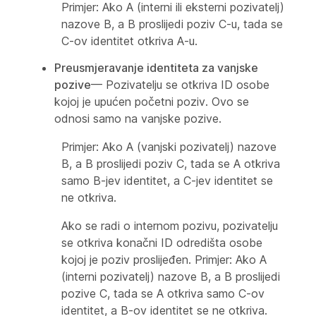
Primjer: Ako A (interni ili eksterni pozivatelj)
nazove B, a B proslijedi poziv C-u, tada se
C-ov identitet otkriva A-u.
Preusmjeravanje identiteta za vanjske
pozive
— Pozivatelju se otkriva ID osobe
kojoj je upućen početni poziv. Ovo se
odnosi samo na vanjske pozive.
Primjer: Ako A (vanjski pozivatelj) nazove
B, a B proslijedi poziv C, tada se A otkriva
samo B-jev identitet, a C-jev identitet se
ne otkriva.
Ako se radi o internom pozivu, pozivatelju
se otkriva konačni ID odredišta osobe
kojoj je poziv proslijeđen. Primjer: Ako A
(interni pozivatelj) nazove B, a B proslijedi
pozive C, tada se A otkriva samo C-ov
identitet, a B-ov identitet se ne otkriva.