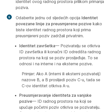
identitet ovog radnog prostora prilikom primanja
poziva.
9
Odaberite jednu od sljedećih opcija
Identitet
povezane linije za preusmjerene pozive
kako
biste identitet radnog prostora koji prima
preusmjereni poziv zadržali privatnim.
Identitet završetka
— Pozivatelju se otkriva
ID završetka ili konačni ID odredišta radnog
prostora na koji se poziv prosljeđuje. To se
odnosi i na interne i na eksterne pozive.
Primjer: Ako A (interni ili eksterni pozivatelj)
nazove B, a B proslijedi poziv C-u, tada se
C-ov identitet otkriva A-u.
Preusmjeravanje identiteta za vanjske
pozive
— ID radnog prostora na koji se
upućuje početni poziv otkriva se pozivatelju.