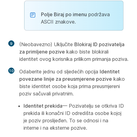
Polje Biraj po imenu
podržava
ASCII znakove.
9
(Neobavezno) Uključite
Blokiraj ID pozivatelja
za primljene pozive
kako biste blokirali
identitet ovog korisnika prilikom primanja poziva.
10
Odaberite jednu od sljedećih opcija
Identitet
povezane linije za preusmjerene pozive
kako
biste identitet osobe koja prima preusmjereni
poziv sačuvali privatnim.
Identitet prekida
— Pozivatelju se otkriva ID
prekida ili konačni ID odredišta osobe kojoj
je poziv proslijeđen. To se odnosi i na
interne i na eksterne pozive.