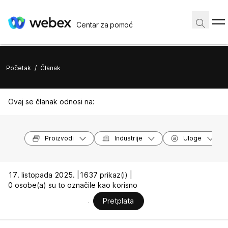
Centar za pomoć
Početak
/
Članak
Ovaj se članak odnosi na:
Proizvodi
Industrije
Uloge
17. listopada 2025. |
1637 prikaz(i) |
0 osobe(a) su to označile kao korisno
Pretplata