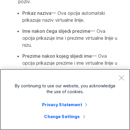
poziv.
Prikaz naziva
— Ova opcija automatski
prikazuje naziv virtualne linije.
Ime nakon čega slijedi prezime
— Ova
opcija prikazuje ime i prezime virtualne linije u
nizu.
Prezime nakon kojeg slijedi ime
— Ova
opcija prikazuje prezime i ime virtualne linije u
nizu.
Ime drugog pozivatelja izravne linije
—
By continuing to use our website, you acknowledge
Ova opcija prikazuje prilagođeno ime koje
the use of cookies.
unosite kao ID pozivatelja.
Privacy Statement
Ime drugog pozivatelja izravne
Change Settings
linije
podržava Unicode znakove