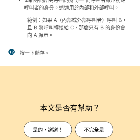
重新導向所有呼叫的身份
— 向呼叫者顯示初始
呼叫者的身分。這適用於內部和外部呼叫。
範例：如果 A（內部或外部呼叫者）呼叫 B，
且 B 將呼叫轉接給 C，那麼只有 B 的身份會
向 A 顯示。
12
按一下
儲存
。
本文是否有幫助？
是的，謝謝！
不完全是