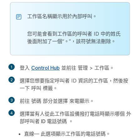
工作區名稱顯示用於內部呼叫。
您可能會看到工作區的呼叫者 ID 中的姓氏
後面附加了一個“。”，該符號無法刪除。
1
登入
Control Hub
並前往
管理
>
工作區
。
2
選擇您想要指定呼叫者 ID 資訊的工作區，然後按
一下
呼叫
標籤。
3
前往
號碼
部分並選擇
來電顯示
。
4
選擇當有人從此工作區設備撥打電話時顯示哪個
外
部呼叫者 ID 電話號碼
。
直線
— 此選項顯示工作區的電話號碼。