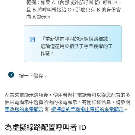
範例：如果 A（內部或外部呼叫者）呼叫 B，
且 B 將呼叫轉接給 C，那麼只有 B 的身份會
向 A 顯示。
「重新導向呼叫的連線線路標識
」
選項僅適用於指派了專業授權的工
作區。
10
按一下
儲存
。
配置來電顯示選項後，使用者撥打電話時可以從您配置的多
個來電顯示中選擇所需的來電顯示。有關詳細信息，請參閱
更改您的來電顯示
和
選擇您的手機撥出電話的來電顯示
。
為虛擬線路配置呼叫者 ID