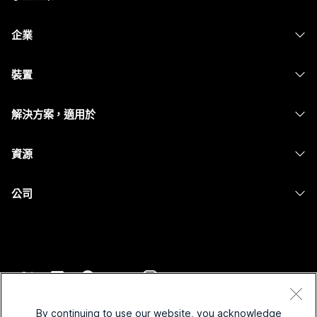
定價
企業
Webex 應用程式
Webex Suite
裝置
Meetings
Calling
耳機
Calling
解決方案，適用於
Meetings
攝影機
Messaging
教育
Messaging
資源
Desk 系列
螢幕共用
醫療保健
Slido
下載
Room 系列
公司
政府
Webinars
加入測驗會議
Board 系列
Cisco
財務
Events
線上課程
電話系列
聯絡技術支援
運動與娛樂
Contact Center
整合
配件
聯絡銷售人員
前線
CPaaS
協助工具
條款和條件
Webex 部落格
非營利
安全性
By continuing to use our website, you acknowledge