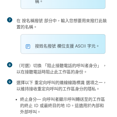
稱。
7
在
按名稱撥號
部分中，輸入您想要用來撥打此裝
置的名稱。
按姓名撥號
欄位支援 ASCII 字元。
8
（可選）切換
「阻止接聽電話的呼叫者身分」
，
以在接聽電話時阻止此工作區的身份。
9
選擇以下
重定向呼叫的連線線路標識
選項之一，
以維持接收重定向呼叫的工作區身分的隱私。
終止身分
— 向呼叫者顯示呼叫轉送至的工作區
的終止 ID 或最終目的地 ID。這適用於內部和
外部呼叫。