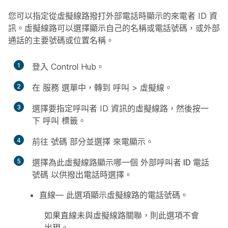
您可以指定從虛擬線路撥打外部電話時顯示的來電者 ID 資
訊。虛擬線路可以選擇顯示自己的名稱或電話號碼，或外部
通話的主要號碼或位置名稱。
1
登入 Control Hub。
2
在
服務
選單中，轉到
呼叫
>
虛擬線
。
3
選擇要指定呼叫者 ID 資訊的虛擬線路，然後按一
下
呼叫
標籤。
4
前往
號碼
部分並選擇
來電顯示
。
5
選擇為此虛擬線路顯示哪一個
外部呼叫者 ID 電話
號碼
以供撥出電話時選擇。
直線
— 此選項顯示虛擬線路的電話號碼。
如果直線未與虛擬線路關聯，則此選項不會
出現。