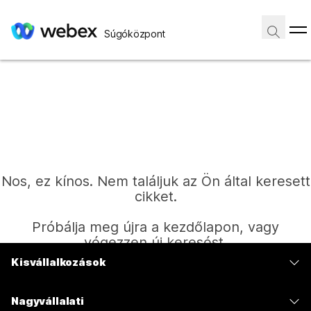
Súgóközpont
Nos, ez kínos. Nem találjuk az Ön által keresett
cikket.
Próbálja meg újra a kezdőlapon, vagy
végezzen új keresést.
Kisvállalkozások
Díjszabás
Kezdőlap
Nagyvállalati