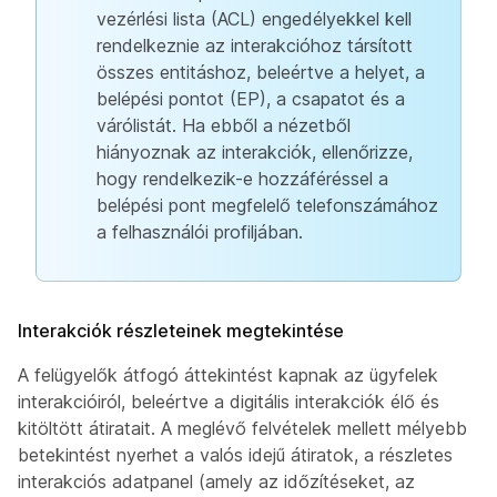
vezérlési lista (ACL) engedélyekkel kell
rendelkeznie az interakcióhoz társított
összes entitáshoz, beleértve a helyet, a
belépési pontot (EP), a csapatot és a
várólistát. Ha ebből a nézetből
hiányoznak az interakciók, ellenőrizze,
hogy rendelkezik-e hozzáféréssel a
belépési pont megfelelő telefonszámához
a felhasználói profiljában.
Interakciók részleteinek megtekintése
A felügyelők átfogó áttekintést kapnak az ügyfelek
interakcióiról, beleértve a digitális interakciók élő és
kitöltött átiratait. A meglévő felvételek mellett mélyebb
betekintést nyerhet a valós idejű átiratok, a részletes
interakciós adatpanel (amely az időzítéseket, az