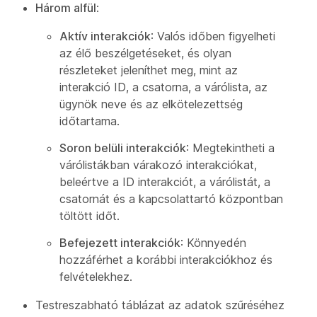
Három alfül
:
Aktív interakciók
: Valós időben figyelheti
az élő beszélgetéseket, és olyan
részleteket jeleníthet meg, mint az
interakció ID, a csatorna, a várólista, az
ügynök neve és az elkötelezettség
időtartama.
Soron belüli interakciók
: Megtekintheti a
várólistákban várakozó interakciókat,
beleértve a ID interakciót, a várólistát, a
csatornát és a kapcsolattartó központban
töltött időt.
Befejezett interakciók
: Könnyedén
hozzáférhet a korábbi interakciókhoz és
felvételekhez.
Testreszabható táblázat az adatok szűréséhez