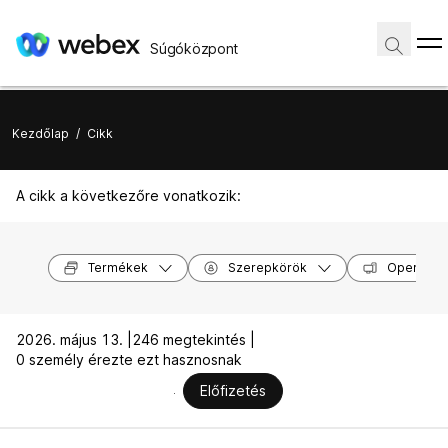
Súgóközpont
Kezdőlap
/
Cikk
A cikk a következőre vonatkozik:
Termékek
Szerepkörök
Operáció
2026. május 13. |
246 megtekintés |
0 személy érezte ezt hasznosnak
Előfizetés