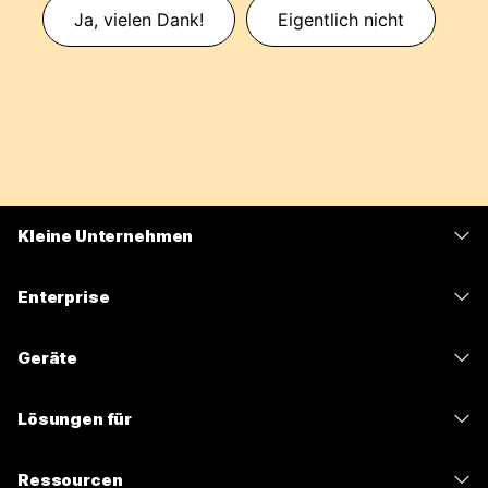
Ja, vielen Dank!
Eigentlich nicht
Kleine Unternehmen
Preise
Enterprise
Webex-App
Webex Suite
Geräte
Meetings
Calling
Headsets
Calling
Lösungen für
Meetings
Kameras
Nachrichten
Bildung
Nachrichten
Ressourcen
Tisch-Serie