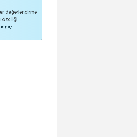
er değerlendirme
özelliği
angıç
.