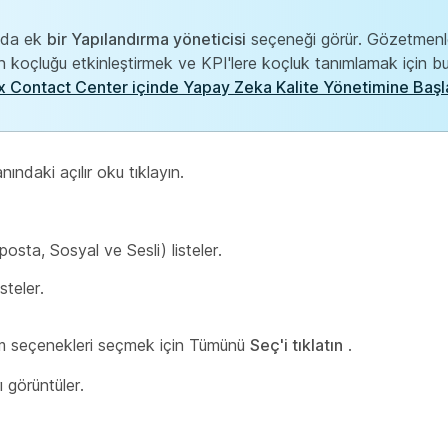
unda ek
bir Yapılandırma yöneticisi
seçeneği görür. Gözetmenl
n koçluğu etkinleştirmek ve KPI'lere koçluk tanımlamak için bu 
 Contact Center içinde Yapay Zeka Kalite Yönetimine Başl
ındaki açılır oku tıklayın.
sta, Sosyal ve Sesli) listeler.
steler.
tüm seçenekleri seçmek için Tümünü
Seç'i tıklatın
.
ı görüntüler.