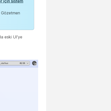
 için sistem
r. Gözetmen
da eski UI'ye