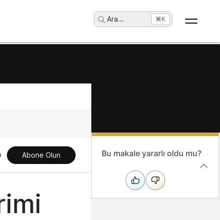
Ara
...
⌘K
Bu makale yararlı oldu mu?
Abone Olun
rimi