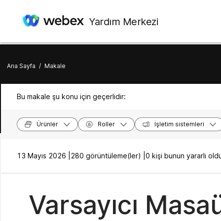
Yardım Merkezi
Ana Sayfa
/
Makale
Bu makale şu konu için geçerlidir:
Ürünler
Roller
İşletim sistemleri
13 Mayıs 2026 |
280 görüntüleme(ler) |
0 kişi bunun yararlı o
Varsayıcı Masaüs