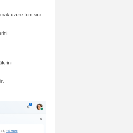
lmak üzere tüm sıra
rini
lerini
r.