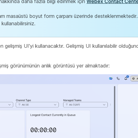
 hakkında daha fazla bilgi edinmek için
Webex Contact Center
 tam masaüstü boyut form çarpanı üzerinde desteklenmektedi
kullanabilirsiniz.
gelişmiş UI'yi kullanacaktır. Gelişmiş UI kullanılabilir olduğun
şmiş görünümünün anlık görüntüsü yer almaktadır: