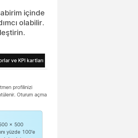
abirim içinde
dımcı olabilir.
eştirin.
rlar ve KPI kartları
men profilinizi
üntülenir. Oturum açma
u 500 x 500
anını yüzde 100'e