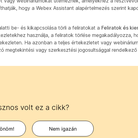
et vagy webináriumokat ütemeznek, amelyekhez a résztvevők
thatják, hogy a Webex Assistant alapértelmezés szerint kapc
tti be- és kikapcsolása törli a feliratokat a
Feliratok és ki
zletekhez használja, a feliratok törlése megakadályozza, 
kezleten. Ha azonban a teljes értekezletet vagy webináriumo
ó megtekintési vagy szerkesztési jogosultsággal rendelkező
znos volt ez a cikk?
zönöm!
Nem igazán