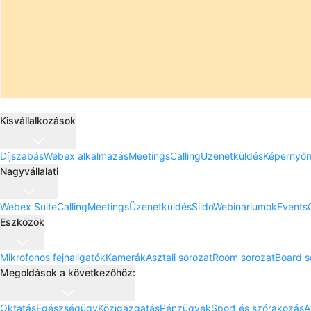
Kisvállalkozások
Díjszabás
Webex alkalmazás
Meetings
Calling
Üzenetküldés
Képernyő
Nagyvállalati
Webex Suite
Calling
Meetings
Üzenetküldés
Slido
Webináriumok
Events
Eszközök
Mikrofonos fejhallgatók
Kamerák
Asztali sorozat
Room sorozat
Board s
Megoldások a következőhöz:
Oktatás
Egészségügy
Közigazgatás
Pénzügyek
Sport és szórakozás
A