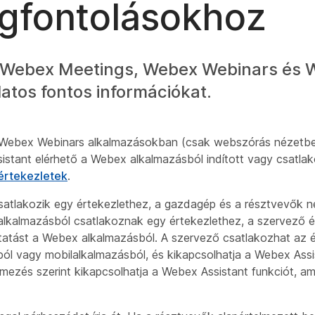
gfontolásokhoz
or Webex Meetings, Webex Webinars és
atos fontos információkat.
a Webex Webinars alkalmazásokban (csak webszórás nézetb
sistant elérhető a Webex alkalmazásból indított vagy csatla
 értekezletek
.
satlakozik egy értekezlethez, a gazdagép és a résztvevők nem
lkalmazásból csatlakoznak egy értekezlethez, a szervező é
tatást a Webex alkalmazásból. A szervező csatlakozhat az 
ól vagy mobilalkalmazásból, és kikapcsolhatja a Webex Assi
mezés szerint kikapcsolhatja a Webex Assistant funkciót, a