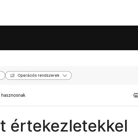
Operációs rendszerek
t hasznosnak
 értekezletekkel