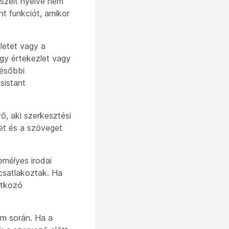
eszélt nyelve nem
t funkciót, amikor
letet vagy a
egy értekezlet vagy
későbbi
sistant
ő, aki szerkesztési
ket és a szöveget
mélyes irodai
csatlakoztak. Ha
atkozó
um során. Ha a