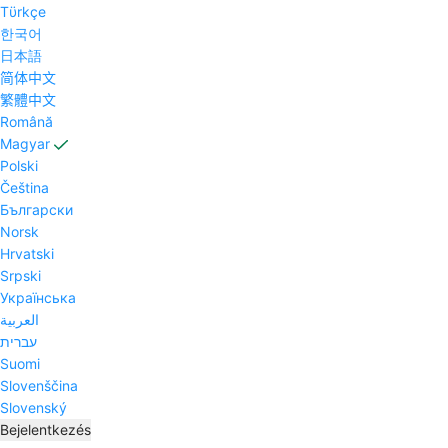
Tϋrkçe
한국어
日本語
简体中文
繁體中文
Română
Magyar
Polski
Čeština
Български
Norsk
Hrvatski
Srpski
Українська
العربية
עברית
Suomi
Slovenščina
Slovenský
Bejelentkezés