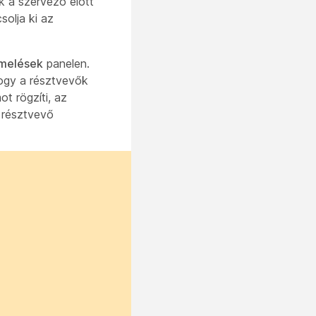
 a szervező előtt
solja ki az
emelések
panelen.
hogy a résztvevők
t rögzíti, az
 résztvevő