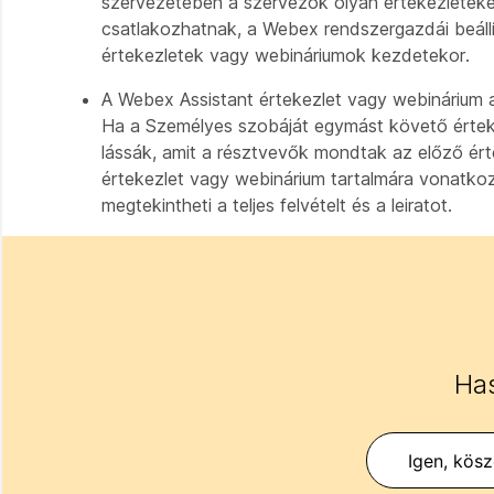
szervezetében a szervezők olyan értekezletek
csatlakozhatnak, a Webex rendszergazdái beállí
értekezletek vagy webináriumok kezdetekor.
A Webex Assistant értekezlet vagy webinárium ala
Ha a Személyes szobáját egymást követő érteke
lássák, amit a résztvevők mondtak az előző érte
értekezlet vagy webinárium tartalmára vonatkoz
megtekintheti a teljes felvételt és a leiratot.
Has
Igen, kös