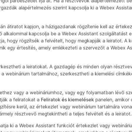
gol párbeszédet írja át. Ha a résztvevők alapértelmezett b
rgazdák alapértelmezés szerint kapcsolja ki a Webex Assistan
n átiratot kapjon, a házigazdanak rögzítenie kell az értekez
ő alkalommal kapcsolja be a Webex Assistant szolgáltatást 
tja, hogy rögzítsék a felvételt, hogy megkapják a leiratot. A 
ik egy értesítés, amely emlékezteti a szervezőt a Webex As
kesztheti a leiratokat. A gazdagép és minden olyan résztvev
y a webinárium tartalmához, szerkesztheti a kiemelési címké
ethez vagy a webináriumhoz, vagy egy folyamatban lévő sze
tják a feliratokat a
Feliratok és kiemelések
panelen, amikor 
zítésre kerül, az értekezlet vagy webinárium tartalmára von
mely résztvevő megtekintheti a teljes felvételt és a leiratot.
tja ki a Webex Assistant funkciót értekezlet vagy webinári