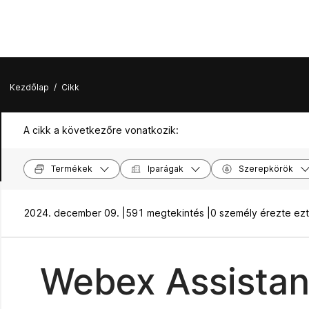
Kezdőlap
/
Cikk
A cikk a következőre vonatkozik:
Termékek
Iparágak
Szerepkörök
2024. december 09. |
591 megtekintés |
0 személy érezte ez
Webex Assistant