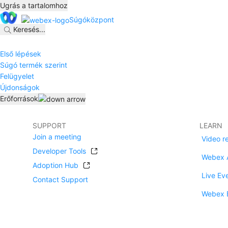
Ugrás a tartalomhoz
Súgóközpont
Keresés
...
Első lépések
Súgó termék szerint
Felügyelet
Újdonságok
Erőforrások
SUPPORT
LEARN
Join a meeting
Video r
Developer Tools
Webex 
Adoption Hub
Live Ev
Contact Support
Webex 