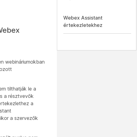
Webex Assistant
értekezletekhez
 Webex
en webináriumokban
kozott
 tilthatják le a
s a résztvevők
értekezlethez a
stant
mikor a szervezők