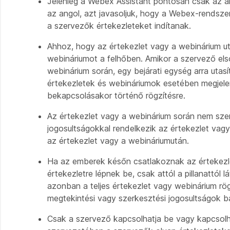
Jelenleg a Webex Assistant pontosan csak az an
az angol, azt javasoljuk, hogy a Webex-rendsze
a szervezők értekezleteket indítanak.
Ahhoz, hogy az értekezlet vagy a webinárium utá
webináriumot a felhőben. Amikor a szervező els
webinárium során, egy bejárati egység arra utasí
értekezletek és webináriumok esetében megjelen
bekapcsolásakor történő rögzítésre.
Az értekezlet vagy a webinárium során nem szer
jogosultságokkal rendelkezik az értekezlet vag
az értekezlet vagy a webináriumután.
Ha az emberek későn csatlakoznak az értekezl
értekezletre lépnek be, csak attól a pillanattól lá
azonban a teljes értekezlet vagy webinárium rög
megtekintési vagy szerkesztési jogosultságok bár
Csak a szervező kapcsolhatja be vagy kapcsolha