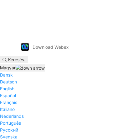
Download Webex
Keresés
...
Magyar
Dansk
Deutsch
English
Español
Français
Italiano
Nederlands
Português
Pyccĸий
Svenska