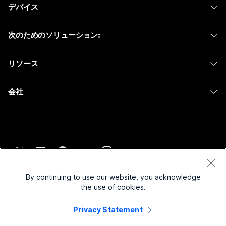
デバイス
Meetings
Calling
ヘッドセット
Calling
次のためのソリューション:
Meetings
カメラ
メッセージング
教育
メッセージング
リソース
Desk シリーズ
画面共有
ヘルスケア
Slido
ダウンロード
Room シリーズ
会社
行政
ウェビナー
テストミーティングに参加
Board シリーズ
Cisco
財務
Events
オンラインクラス
Phone シリーズ
サポートへお問い合わせ
スポーツとエンターテインメント
Contact Center
インテグレーション
アクセサリ
セールスに問い合わせ
フロントライン
CPaaS
アクセシビリティ
利用規約
Webex Blog
非営利
セキュリティ
By continuing to use our website, you acknowledge
インクルージョン
プライバシーステートメント
the use of cookies.
Webex ソート リーダーシップ
スタートアップ
Control Hub
クッキー
ライブ & オンデマンド ウェビナー
Privacy Statement
Webex Merch Store
商標
ハイブリッド ワーク
Webex Community
©
2026
Cisco and/or its affiliates. All rights reserved.