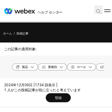
ヘルプ センター
ホーム
/
投稿記事
この記事の適用対象:
製品
業種別
ロール
オペ
2024年12月09日 |
1734 回表示 |
1 人がこの投稿記事が役に立ったと考えています
登録