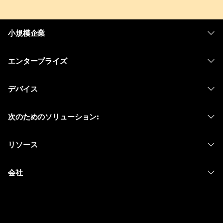
小規模企業
価格
エンタープライズ
Webex アプリ
Webex スイート
デバイス
Meetings
Calling
ヘッドセット
Calling
次のためのソリューション:
Meetings
カメラ
メッセージング
教育
メッセージング
リソース
Desk シリーズ
画面共有
ヘルスケア
Slido
ダウンロード
Room シリーズ
会社
行政
ウェビナー
テストミーティングに参加
Board シリーズ
Cisco
財務
Events
オンラインクラス
Phone シリーズ
サポートへお問い合わせ
スポーツとエンターテインメント
Contact Center
インテグレーション