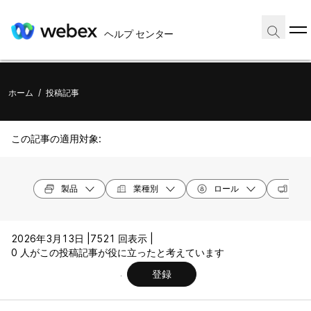
ヘルプ センター
ホーム
/
投稿記事
この記事の適用対象:
製品
業種別
ロール
オペ
2026年3月13日 |
7521 回表示 |
0 人がこの投稿記事が役に立ったと考えています
登録