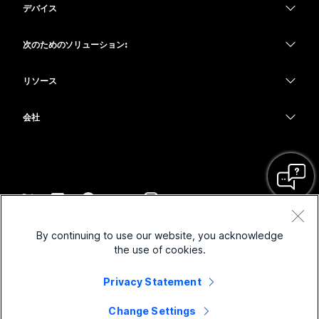
デバイス
Meetings
Calling
ヘッドセット
Calling
次のためのソリューション:
Meetings
カメラ
教育
メッセージング
メッセージング
リソース
Desk シリーズ
ヘルスケア
画面共有
ダウンロード
Slido
Room シリーズ
会社
行政
テストミーティングに参加
ウェビナー
Cisco
Board シリーズ
財務
オンラインクラス
Events
サポートへお問い合わせ
Phone シリーズ
スポーツとエンターテインメント
インテグレーション
Contact Center
セールスに問い合わせ
アクセサリ
フロントライン
アクセシビリティ
CPaaS
利用規約
Webex Blog
By continuing to use our website, you acknowledge
非営利
プライバシーステートメント
インクルージョン
セキュリティ
the use of cookies.
Webex ソート リーダーシップ
クッキー
スタートアップ
ライブ & オンデマンド ウェビナー
Control Hub
Privacy Statement
Webex Merch Store
商標
ハイブリッド ワーク
Webex Community
©
2026
Cisco and/or its affiliates. All rights reserved.
キャリア
Change Settings