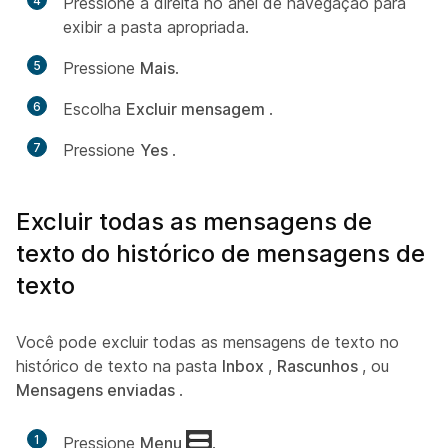
4
Pressione à direita no anel de navegação para
exibir a pasta apropriada.
5
Pressione
Mais
.
6
Escolha
Excluir mensagem
.
7
Pressione
Yes
.
Excluir todas as mensagens de
texto do histórico de mensagens de
texto
Você pode excluir todas as mensagens de texto no
histórico de texto na pasta
Inbox
,
Rascunhos
, ou
Mensagens enviadas
.
1
Pressione
Menu
.