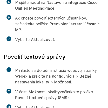
5
Prejdite nadol na
Nastavenia integrácie Cisco
Unified MeetingPlace
.
6
Ak chcete povoliť externých účastníkov,
začiarknite políčko
Predvolení externí účastníci
MP
.
7
Vyberte
Aktualizovať
.
Povoliť textové správy
1
Prihláste sa do administrácie webovej stránky
Webex a prejdite na
Konfigurácia
>
Bežné
nastavenia lokality
>
Možnosti
.
2
V časti
Možnosti lokality
začiarknite políčko
Povoliť textové správy (SMS)
.
3
Vyberte
Aktualizovať
.