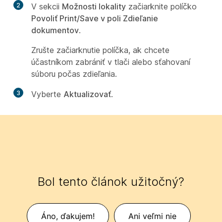
2
V sekcii
Možnosti lokality
začiarknite políčko
Povoliť Print/Save v poli Zdieľanie
dokumentov
.
Zrušte začiarknutie políčka, ak chcete
účastníkom zabrániť v tlači alebo sťahovaní
súboru počas zdieľania.
3
Vyberte
Aktualizovať
.
Bol tento článok užitočný?
Áno, ďakujem!
Ani veľmi nie