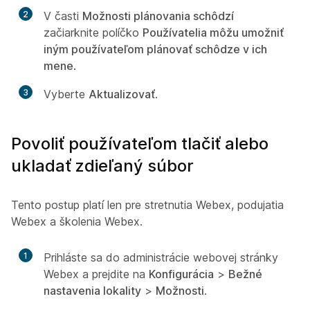
2
V časti
Možnosti plánovania schôdzí
začiarknite políčko
Používatelia môžu umožniť
iným používateľom plánovať schôdze v ich
mene
.
3
Vyberte
Aktualizovať
.
Povoliť používateľom tlačiť alebo
ukladať zdieľaný súbor
Tento postup platí len pre stretnutia Webex, podujatia
Webex a školenia Webex.
1
Prihláste sa do administrácie webovej stránky
Webex a prejdite na
Konfigurácia
>
Bežné
nastavenia lokality
>
Možnosti
.