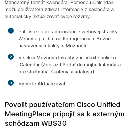
štandardný formát kalendára. Pomocou iCalendaru
môžu používatelia zdieľať informácie z kalendára a
automaticky aktualizovať svoje rozvrhy.
1
Prihláste sa do administrácie webovej stránky
Webex a prejdite na
Konfigurácia
>
Bežné
nastavenia lokality
>
Možnosti
.
2
V sekcii
Možnosti lokality
začiarknite políčko
iCalendar (Zobraziť Pridať do môjho kalendára
pre stretnutia, školenia a udalosti)
.
3
Vyberte
Aktualizovať
.
Povoliť používateľom Cisco Unified
MeetingPlace pripojiť sa k externým
schôdzam WBS30