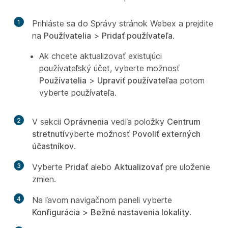
1
Prihláste sa do Správy stránok Webex a prejdite
na
Používatelia
>
Pridať používateľa
.
Ak chcete aktualizovať existujúci
používateľský účet, vyberte možnosť
Používatelia
>
Upraviť používateľa
a potom
vyberte používateľa.
2
V sekcii
Oprávnenia
vedľa položky
Centrum
stretnutí
vyberte možnosť
Povoliť externých
účastníkov
.
3
Vyberte
Pridať
alebo
Aktualizovať
pre uloženie
zmien.
4
Na ľavom navigačnom paneli vyberte
Konfigurácia
>
Bežné nastavenia lokality
.