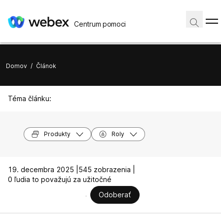
Centrum pomoci
Domov
/
Článok
Téma článku:
Produkty
Roly
19. decembra 2025 |
545 zobrazenia |
0 ľudia to považujú za užitočné
Odoberať