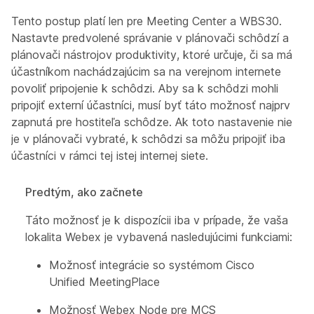
Tento postup platí len pre Meeting Center a WBS30.
Nastavte predvolené správanie v plánovači schôdzí a
plánovači nástrojov produktivity, ktoré určuje, či sa má
účastníkom nachádzajúcim sa na verejnom internete
povoliť pripojenie k schôdzi. Aby sa k schôdzi mohli
pripojiť externí účastníci, musí byť táto možnosť najprv
zapnutá pre hostiteľa schôdze. Ak toto nastavenie nie
je v plánovači vybraté, k schôdzi sa môžu pripojiť iba
účastníci v rámci tej istej internej siete.
Predtým, ako začnete
Táto možnosť je k dispozícii iba v prípade, že vaša
lokalita Webex je vybavená nasledujúcimi funkciami:
Možnosť integrácie so systémom Cisco
Unified MeetingPlace
Možnosť Webex Node pre MCS