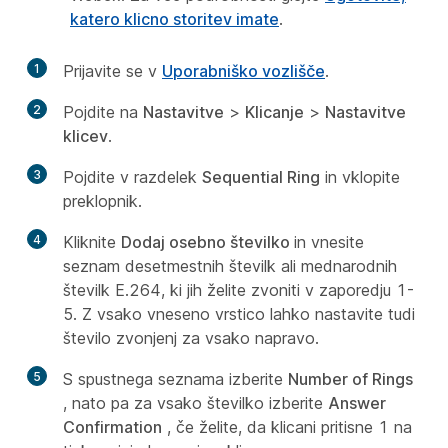
katero klicno storitev imate
.
1
Prijavite se v
Uporabniško vozlišče
.
2
Pojdite na
Nastavitve
>
Klicanje
>
Nastavitve
klicev
.
3
Pojdite v razdelek
Sequential Ring
in vklopite
preklopnik.
4
Kliknite
Dodaj osebno številko
in vnesite
seznam desetmestnih številk ali mednarodnih
številk E.264, ki jih želite zvoniti v zaporedju 1-
5. Z vsako vneseno vrstico lahko nastavite tudi
število zvonjenj za vsako napravo.
5
S spustnega seznama izberite
Number of Rings
, nato pa za vsako številko izberite
Answer
Confirmation
, če želite, da klicani pritisne 1 na