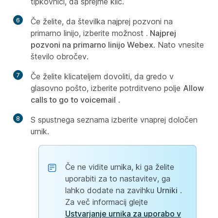
tipkovnici, da sprejme klic.
6
Če želite, da številka najprej pozvoni na
primarno linijo, izberite možnost
. Najprej
pozvoni na primarno linijo Webex
. Nato vnesite
število obročev.
7
Če želite klicateljem dovoliti, da gredo v
glasovno pošto, izberite potrditveno polje
Allow
calls to go to voicemail
.
8
S spustnega seznama izberite vnaprej določen
urnik.
Če ne vidite urnika, ki ga želite
uporabiti za to nastavitev, ga
lahko dodate na zavihku
Urniki
.
Za več informacij glejte
Ustvarjanje urnika za uporabo v