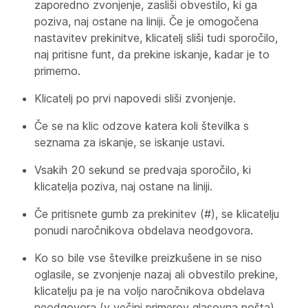
zaporedno zvonjenje, zasliši obvestilo, ki ga
poziva, naj ostane na liniji. Če je omogočena
nastavitev prekinitve, klicatelj sliši tudi sporočilo,
naj pritisne funt, da prekine iskanje, kadar je to
primerno.
Klicatelj po prvi napovedi sliši zvonjenje.
Če se na klic odzove katera koli številka s
seznama za iskanje, se iskanje ustavi.
Vsakih 20 sekund se predvaja sporočilo, ki
klicatelja poziva, naj ostane na liniji.
Če pritisnete gumb za prekinitev (#), se klicatelju
ponudi naročnikova obdelava neodgovora.
Ko so bile vse številke preizkušene in se niso
oglasile, se zvonjenje nazaj ali obvestilo prekine,
klicatelju pa je na voljo naročnikova obdelava
neodgovora (v večini primerov glasovna pošta).