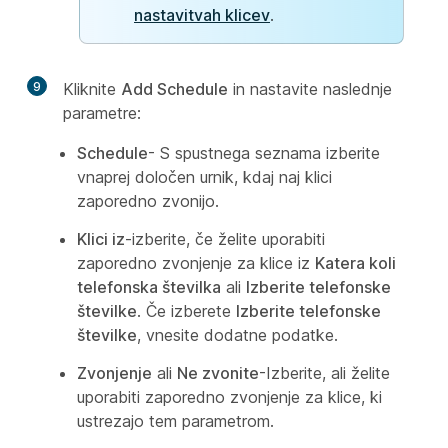
nastavitvah klicev
.
9
Kliknite
Add Schedule
in nastavite naslednje
parametre:
Schedule
- S spustnega seznama izberite
vnaprej določen urnik, kdaj naj klici
zaporedno zvonijo.
Klici iz
-izberite, če želite uporabiti
zaporedno zvonjenje za klice iz
Katera koli
telefonska številka
ali
Izberite telefonske
številke
. Če izberete
Izberite telefonske
številke
, vnesite dodatne podatke.
Zvonjenje
ali
Ne zvonite
-Izberite, ali želite
uporabiti zaporedno zvonjenje za klice, ki
ustrezajo tem parametrom.