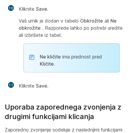
10
Kliknite
Save
.
Vaš urnik je dodan v tabelo
Obkrožite
ali
Ne
obkrožite
. Razporede lahko po potrebi uredite
ali izbrišete iz tabel.
Ne kličite
ima prednost pred
Kličite
.
11
Kliknite
Save
.
Uporaba zaporednega zvonjenja z
drugimi funkcijami klicanja
Zaporedno zvonjenje sodeluje z naslednjimi funkcijami