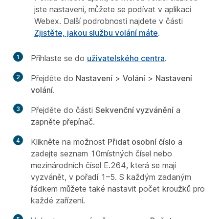
jste nastaveni, můžete se podívat v aplikaci
Webex. Další podrobnosti najdete v části
Zjistěte, jakou službu volání máte
.
1
Přihlaste se do
uživatelského centra
.
2
Přejděte do
Nastavení
>
Volání
>
Nastavení
volání
.
3
Přejděte do části
Sekvenční vyzvánění
a
zapněte přepínač.
4
Klikněte na možnost
Přidat osobní číslo
a
zadejte seznam 10místných čísel nebo
mezinárodních čísel E.264, která se mají
vyzvánět, v pořadí 1–5. S každým zadaným
řádkem můžete také nastavit počet kroužků pro
každé zařízení.