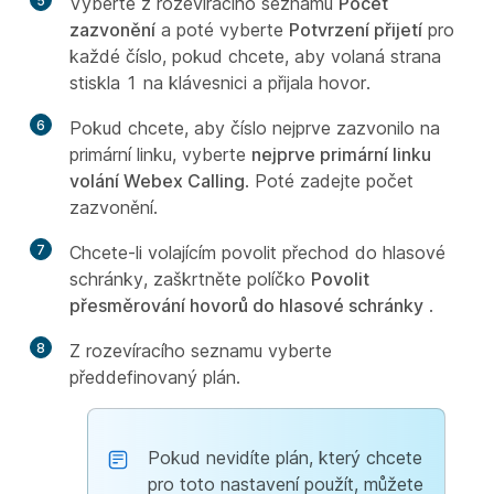
5
Vyberte z rozevíracího seznamu
Počet
zazvonění
a poté vyberte
Potvrzení přijetí
pro
každé číslo, pokud chcete, aby volaná strana
stiskla 1 na klávesnici a přijala hovor.
6
Pokud chcete, aby číslo nejprve zazvonilo na
primární linku, vyberte
nejprve primární linku
volání Webex Calling
. Poté zadejte počet
zazvonění.
7
Chcete-li volajícím povolit přechod do hlasové
schránky, zaškrtněte políčko
Povolit
přesměrování hovorů do hlasové schránky
.
8
Z rozevíracího seznamu vyberte
předdefinovaný plán.
Pokud nevidíte plán, který chcete
pro toto nastavení použít, můžete