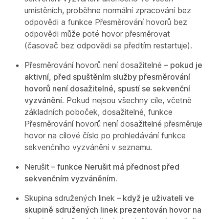
umístěních, proběhne normální zpracování bez
odpovědi a funkce Přesměrování hovorů bez
odpovědi může poté hovor přesměrovat
(časovač bez odpovědi se předtím restartuje).
Přesměrování hovorů není dosažitelné
– pokud je
aktivní, před spuštěním služby přesměrování
hovorů není dosažitelné, spustí se sekvenční
vyzvánění.
Pokud nejsou všechny cíle, včetně
základních poboček, dosažitelné, funkce
Přesměrování hovorů není dosažitelné přesměruje
hovor na cílové číslo po prohledávání funkce
sekvenčního vyzvánění v seznamu.
Nerušit
– funkce Nerušit má přednost před
sekvenčním vyzváněním.
Skupina sdružených linek
– když je uživateli ve
skupině sdružených linek prezentován hovor na