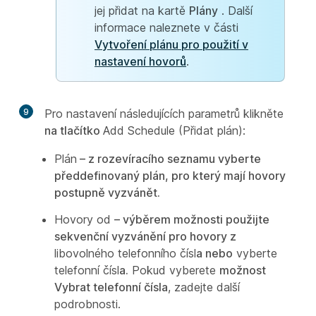
jej přidat na kartě
Plány
. Další
informace naleznete v části
Vytvoření plánu pro použití v
nastavení hovorů
.
9
Pro nastavení následujících parametrů klikněte
na tlačítko
Add Schedule (Přidat plán):
Plán
– z rozevíracího seznamu vyberte
předdefinovaný plán, pro který mají hovory
postupně vyzvánět.
Hovory od
– výběrem možnosti použijte
sekvenční vyzvánění pro hovory z
libovolného telefonního čísl
a nebo
vyberte
telefonní čísl
a.
Pokud vyberete
možnost
Vybrat telefonní čísla
, zadejte další
podrobnosti.