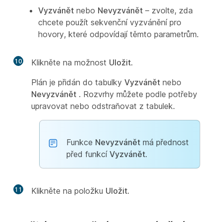
Vyzvánět
nebo
Nevyzvánět
– zvolte, zda
chcete použít sekvenční vyzvánění pro
hovory, které odpovídají těmto parametrům.
10
Klikněte na možnost
Uložit
.
Plán je přidán do tabulky
Vyzvánět
nebo
Nevyzvánět
. Rozvrhy můžete podle potřeby
upravovat nebo odstraňovat z tabulek.
Funkce
Nevyzvánět
má přednost
před funkcí
Vyzvánět
.
11
Klikněte na položku
Uložit
.