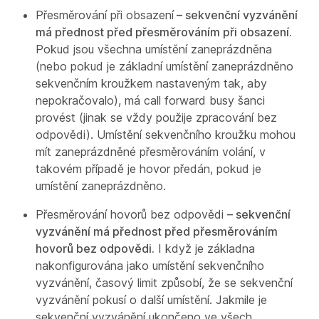
Přesměrování při obsazení
– sekvenční vyzvánění
má přednost před přesměrováním při obsazení.
Pokud jsou všechna umístění zaneprázdněna
(nebo pokud je základní umístění zaneprázdněno
sekvenčním kroužkem nastaveným tak, aby
nepokračovalo), má call forward busy šanci
provést (jinak se vždy použije zpracování bez
odpovědi). Umístění sekvenčního kroužku mohou
mít zaneprázdněné přesměrováním volání, v
takovém případě je hovor předán, pokud je
umístění zaneprázdněno.
Přesměrování hovorů bez odpovědi
– sekvenční
vyzvánění má přednost před přesměrováním
hovorů bez odpovědi.
I když je základna
nakonfigurována jako umístění sekvenčního
vyzvánění, časový limit způsobí, že se sekvenční
vyzvánění pokusí o další umístění. Jakmile je
sekvenční vyzvánění ukončeno ve všech