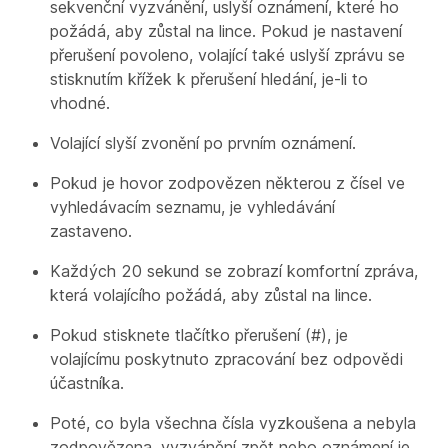
sekvenční vyzvánění, uslyší oznámení, které ho
požádá, aby zůstal na lince. Pokud je nastavení
přerušení povoleno, volající také uslyší zprávu se
stisknutím křížek k přerušení hledání, je-li to
vhodné.
Volající slyší zvonění po prvním oznámení.
Pokud je hovor zodpovězen některou z čísel ve
vyhledávacím seznamu, je vyhledávání
zastaveno.
Každých 20 sekund se zobrazí komfortní zpráva,
která volajícího požádá, aby zůstal na lince.
Pokud stisknete tlačítko přerušení (#), je
volajícímu poskytnuto zpracování bez odpovědi
účastníka.
Poté, co byla všechna čísla vyzkoušena a nebyla
zodpovězena, vyzvánění zpět nebo oznámení je