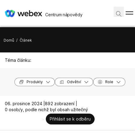
Centrum nápovědy
Domů
/
Článek
Téma článku:
Produkty
Odvětví
Role
06. prosince 2024 |
892 zobrazení |
0 osob/y, podle nichž byl obsah užitečný
Přihlásit se k odběru