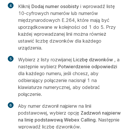
4
Kliknij
Dodaj numer osobisty
i wprowadź listę
10-cyfrowych numerów lub numerów
międzynarodowych E.264, które mają być
uporządkowane w kolejności od 1 do 5. Przy
każdej wprowadzanej linii można również
ustawić liczbę dzwonków dla każdego
urządzenia.
5
Wybierz z listy rozwijanej
Liczbę dzwonków
, a
następnie wybierz
Potwierdzenie odpowiedzi
dla każdego numeru, jeśli chcesz, aby
odbierający połączenie nacisnął 1 na
klawiaturze numerycznej, aby odebrać
połączenie.
6
Aby numer dzwonił najpierw na linii
podstawowej, wybierz opcję
Zadzwoń najpierw
na linię podstawową Webex Calling
. Następnie
wprowadź liczbę dzwonków.