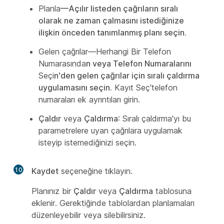
Planla
—Açılır listeden çağrıların sıralı
olarak ne zaman çalmasını istediğinize
ilişkin önceden tanımlanmış planı seçin.
Gelen çağrılar
—Herhangi Bir Telefon
Numarasında
n veya Telefon Numaralarını
Seçi
n'den gelen çağrılar için sıralı çaldırma
uygulamasını seçin.
Kayıt Seç'telefon
numaraları
ek ayrıntıları girin.
Çaldır
veya
Çaldırma
: Sıralı çaldırma'yı bu
parametrelere uyan çağrılara uygulamak
isteyip istemediğinizi seçin.
10
Kaydet
seçeneğine tıklayın.
Planınız bir
Çaldır
veya
Çaldırma
tablosuna
eklenir. Gerektiğinde tablolardan planlamaları
düzenleyebilir veya silebilirsiniz.