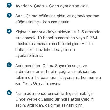
2
Ayarlar
>
Çağrı
>
Çağrı ayarları
'na gidin.
3
Sıralı Çalma
bölümüne gidin ve açma/kapatma
düğmesini açık konuma getirin.
4
Kişisel numara ekle
’ye tıklayın ve 1-5 arasında
sıralanacak 10 haneli numaraların veya E.264
Uluslararası numaraların listesini girin. Her bir
hatla, her cihaz için zil sayısını da
ayarlaabilirsiniz.
5
Açılır menüden
Çalma Sayısı
’nı seçin ve
ardından aranan tarafın çağrıyı almak için tuş
takımında 1’e basmasını istiyorsanız her numara
için
Yanıt Onayı
’nı seçin.
6
Numaradan önce birincil hattı çaldırmak için
Önce Webex Calling Birincil Hattını Çaldır
'ı
seçin. Ardından, çaldırma sayısını girin.