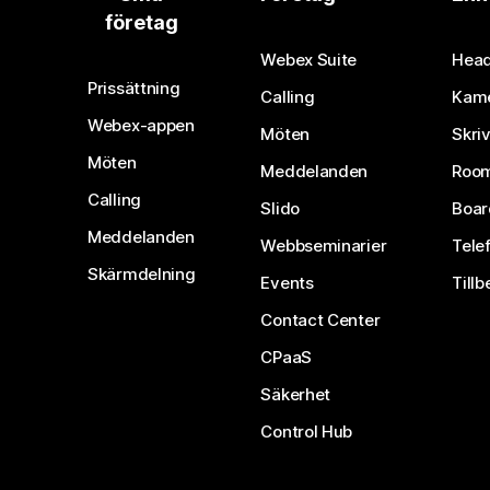
företag
Webex Suite
Head
Prissättning
Calling
Kam
Webex-appen
Möten
Skri
Möten
Meddelanden
Room
Calling
Slido
Boar
Meddelanden
Webbseminarier
Tele
Skärmdelning
Events
Tillb
Contact Center
CPaaS
Säkerhet
Control Hub