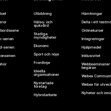
set
Utbildning
Hämtningar
eror
Hälso- och
Delta i ett testm
sjukvård
vbordsserie
Onlinekurser
Statliga
myndigheter
-serien
Integreringar
Ekonomi
d-serien
Hjälpmedel
Sport och nöje
fonserien
Inklusivitet
Frontlinje
ehör
Webbseminarier 
begäran
Ideella
organisationer
Webex Communi
Nystartade
Webex för utvec
företag
Nyheter och inno
Hybridarbete