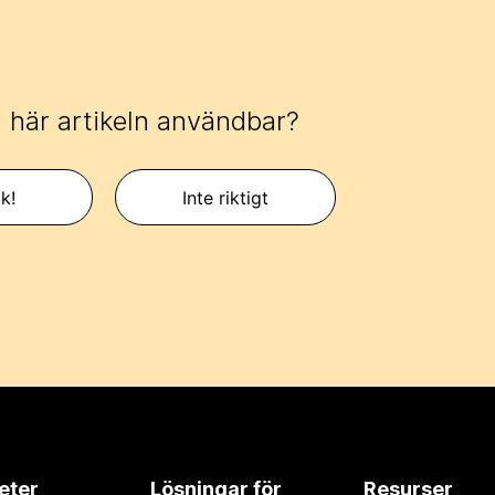
 här artikeln användbar?
k!
Inte riktigt
eter
Lösningar för
Resurser