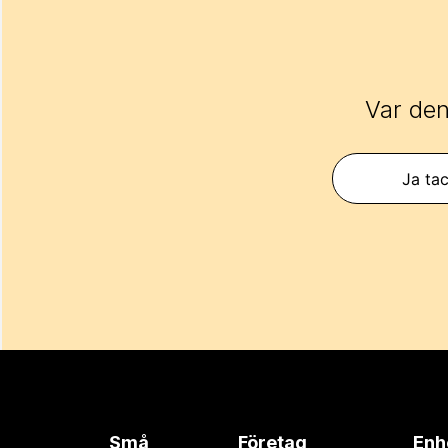
Var den
Ja tac
Små
Företag
Enh