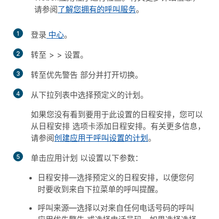
请参阅
了解您拥有的呼叫服务
。
1
登录
中心
。
2
转至
>
>
设置
。
3
转至
优先警告
部分并打开切换。
4
从下拉列表中选择预定义的计划。
如果您没有看到要用于此设置的日程安排，您可以
从
日程安排
选项卡添加日程安排。有关更多信息，
请参阅
创建应用于呼叫设置的计划
。
5
单击
应用计划
以设置以下参数：
日程安排
—选择预定义的日程安排，以便您何
时要收到来自下拉菜单的呼叫提醒。
呼叫来源
—选择以对来
自任何电话号
码的呼叫