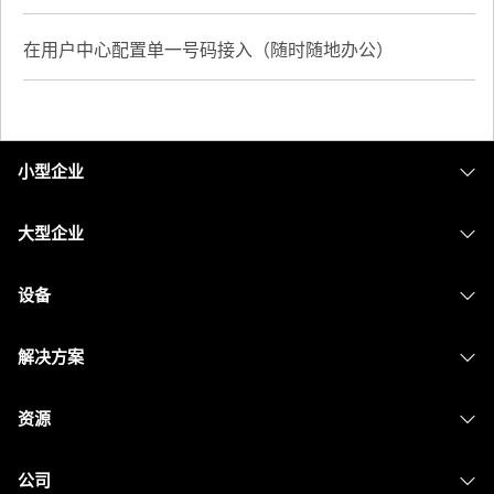
在用户中心配置单一号码接入（随时随地办公）
小型企业
定价
大型企业
Webex 应用程序
Webex Suite
设备
Meetings
Calling
头戴式耳机
Calling
解决方案
Meetings
摄像头
消息传递
教育
消息传递
资源
Desk 系列
屏幕共享
医疗保健
Slido
下载
Room 系列
公司
政府
Webinars