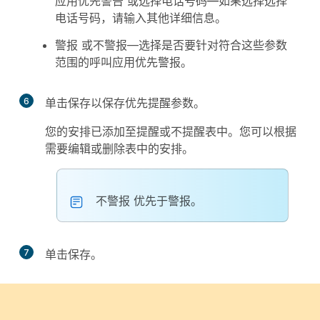
应用优先警告
或选择电话号
码—如果选
择选择
电话号
码，请输入其他详细信息。
警报
或
不警报
—选择是否要针对符合这些参数
范围的呼叫应用优先警报。
6
单击
保存
以保存优先提醒参数。
您的安排已添加至
提醒
或
不提醒
表中。您可以根据
需要编辑或删除表中的安排。
不警报
优先于
警报
。
7
单击
保存
。