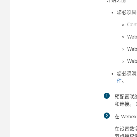
开始之前
您必须具
Con
Web
Web
We
您必须满
件
。
1
预配置联
和连接。 
2
在 Webe
在设置数字
节点授权使 