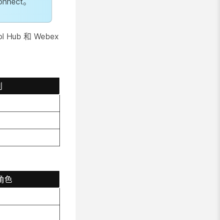
nect。
ub 和 Webex
别
的角色