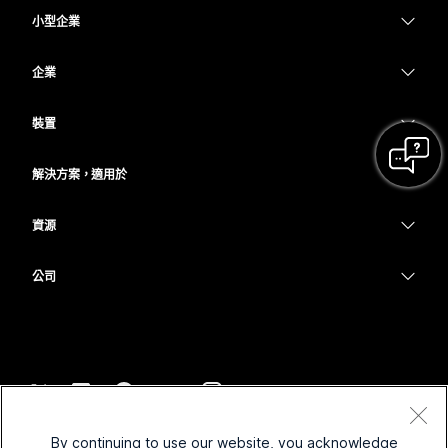
小型企業
定價
企業
Webex 應用程式
Webex Suite
裝置
Meetings
Calling
耳機
Calling
解決方案，適用於
Meetings
攝影機
教育
Messaging
Messaging
資源
Desk 系列
醫療保健
螢幕共用
下載
Slido
Room 系列
公司
政府
加入測驗會議
Webinars
Cisco
Board 系列
財務
線上課程
Events
聯絡技術支援
電話系列
運動與娛樂
整合
Contact Center
聯絡銷售人員
配件
前線
協助工具
CPaaS
條款和條件
Webex 部落格
By continuing to use our website, you acknowledge
非營利