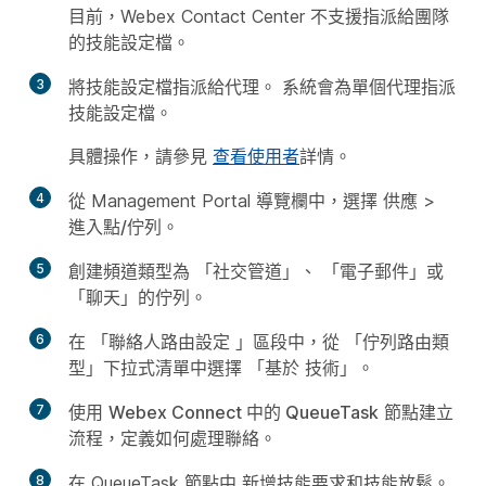
目前，Webex Contact Center 不支援指派給團隊
的技能設定檔。
3
將技能設定檔指派給代理。 系統會為單個代理指派
技能設定檔。
具體操作，請參見
查看使用者
詳情。
4
從 Management Portal 導覽欄中，選擇
供應
>
進入點/佇列
。
5
創建頻道類型為
「社交管道
」、
「電子郵件
」或
「聊天
」的佇列。
6
在
「聯絡人路由設定
」區段中，從
「佇列路由類
型
」下拉式清單中選擇
「基於
技術」。
7
使用
Webex Connect 中的 QueueTask
節點建立
流程，定義如何處理聯絡。
8
在 QueueTask
節點中
新增技能要求和技能放鬆。