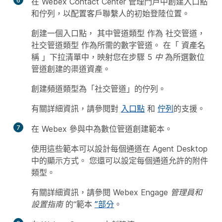
6
在 Webex Contact Center 管理門戶中創建入口點
和佇列，以配置客戶聯繫人的初始登陸位置。
創建一個入口點，
其中管道類型
作為
社交管道
，
社交管道類型
作為所需的數字管道。 在「
資產名
稱
」下拉清單中，映射您在步驟 5
中
為所選數位
管道創建的渠道資產。
創建頻道類型為「社交管道」的佇列。
有關詳細資訊，請參閱對
入口點
和
佇列
的支援。
7
在 Webex 參與中為數位管道創建範本。
使用這些範本可以設計每個通道在 Agent Desktop
中的顯示方式。 您還可以設定每個通道允許的附件
類型。
有關詳細資訊，請參閱
Webex Engage 管理員和
設置指南
的“範本
”部分
。