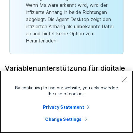
Wenn Malware erkannt wird, wird der
infizierte Anhang in beide Richtungen
abgelegt. Die Agent Desktop zeigt den
infizierten Anhang als
unbekannte Datei
an und bietet keine Option zum
Herunterladen.
Variablenunterstützung für digitale
Kanäle
By continuing to use our website, you acknowledge
Webex Contact Center unterstützt die Verwendung von
the use of cookies.
globalen Variablen und benutzerdefinierten Flow-
Variablen, während Sie Flows für die digitalen Kanäle
Privacy Statement
erstellen, indem Sie Flow Builder in Webex Connect
verwenden.
Change Settings
Globale Variablen werden im Managementportal