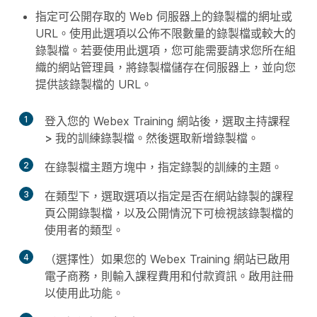
指定可公開存取的 Web 伺服器上的錄製檔的網址或
URL。使用此選項以公佈不限數量的錄製檔或較大的
錄製檔。若要使用此選項，您可能需要請求您所在組
織的網站管理員，將錄製檔儲存在伺服器上，並向您
提供該錄製檔的 URL。
1
登入您的 Webex Training 網站後，選取
主持課程
> 我的訓練錄製檔
。然後選取
新增錄製檔
。
2
在
錄製檔主題
方塊中，指定錄製的訓練的主題。
3
在
類型
下，選取選項以指定是否在網站
錄製的課程
頁公開錄製檔，以及公開情況下可檢視該錄製檔的
使用者的類型。
4
（選擇性）如果您的 Webex Training 網站已啟用
電子商務，則輸入課程費用和付款資訊。啟用
註冊
以使用此功能。