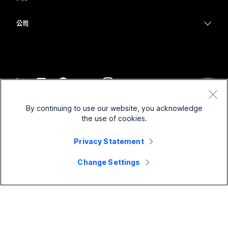
Desk 系列
醫療保健
螢幕共用
下載
Slido
Room 系列
公司
政府
加入測驗會議
Webinars
Cisco
Board 系列
財務
線上課程
Events
聯絡技術支援
電話系列
運動與娛樂
整合
Contact Center
聯絡銷售人員
配件
前線
協助工具
CPaaS
條款和條件
Webex 部落格
By continuing to use our website, you acknowledge
非營利
隱私權聲明
包容性
安全性
the use of cookies.
Webex 思想領導力
Cookie
啟動
即時和隨選網路研討會
Control Hub
Webex Merch Store
Privacy Statement
商標
混合式工作
Webex 社群
©
2026
Cisco 和/或其子公司。保留所有權利。
職業
Change Settings
Webex 開發人員
新聞與創新