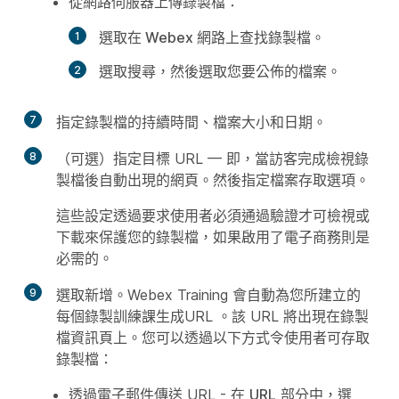
從網路伺服器上傳錄製檔：
選取
在 Webex 網路上查找錄製檔
。
選取
搜尋
，然後選取您要公佈的檔案。
7
指定錄製檔的持續時間、檔案大小和日期。
8
（可選）指定目標 URL — 即，當訪客完成檢視錄
製檔後自動出現的網頁。然後指定檔案存取選項。
這些設定透過要求使用者必須通過驗證才可檢視或
下載來保護您的錄製檔，如果啟用了電子商務則是
必需的。
9
選取新增。
Webex Training 會自動為您所建立的
每個錄製訓練課生成URL 。該 URL 將出現在
錄製
檔資訊
頁上。您可以透過以下方式令使用者可存取
錄製檔：
透過電子郵件傳送 URL - 在
URL
部分中，選