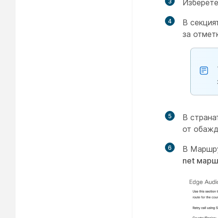
3
Изберет
4
В секция
за отмет
5
В страна
от обажд
6
В Маршру
net мар