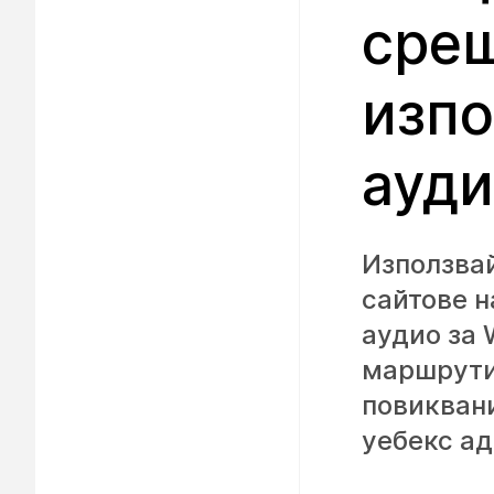
срещ
изпо
ауди
Използвай
сайтове н
аудио за 
маршрути
повиквани
уебекс ад