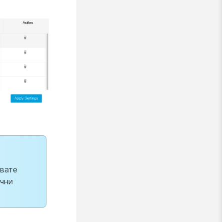
звате
ични