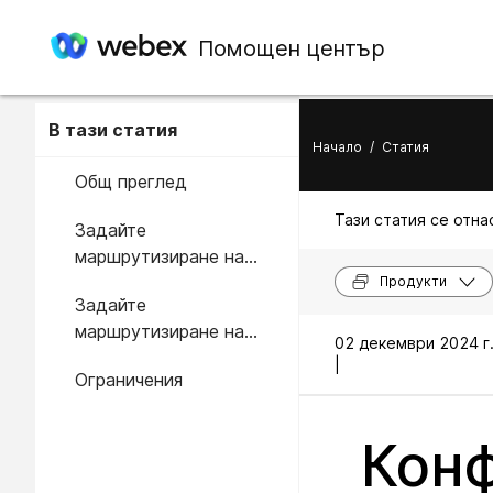
Помощен център
В тази статия
Начало
/
Статия
Общ преглед
Тази статия се отнас
Задайте
маршрутизиране на
повиквания в мрежата
Продукти
Задайте
на Webex за обратно
маршрутизиране на
повикване в Control Hub
02 декември 2024 г
повиквания в мрежата
|
Ограничения
на Webex за обратно
повикване в Webex Site
Administration
Конф