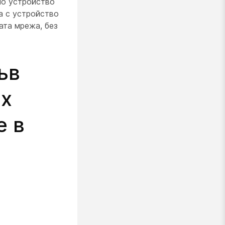
но устройство
а с устройство
ата мрежа, без
ъв
ex
е в