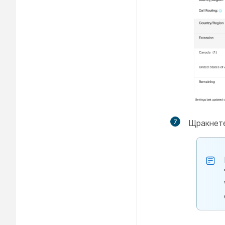
7
Щракнет