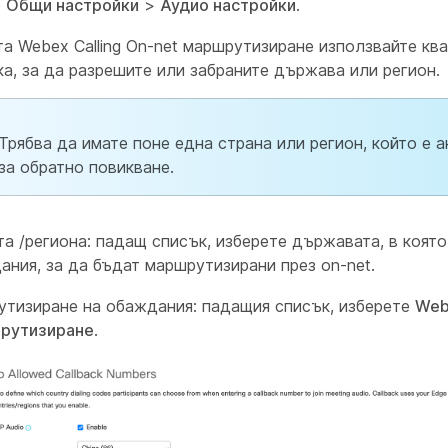
е
Общи настройки
>
Аудио настройки
.
та Webex Calling On-net маршрутизиране използвайте кв
ка, за да разрешите или забраните държава или регион.
Трябва да имате поне една страна или регион, който е 
за обратно повикване.
та /региона: падащ списък, изберете държавата, в коят
ания, за да бъдат маршрутизирани през on-net.
тизиране на обаждания: падащия списък, изберете
Web
шрутизиране
.