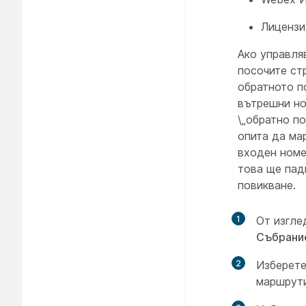
Лицензи
Ако управляв
посочите ст
обратното п
вътрешни но
\„обратно п
опита да ма
входен номе
това ще пад
повикване.
1
От изгле
Събрани
2
Изберете
маршрути