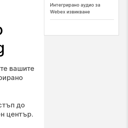
Интегрирано аудио за
Webex извикване
о
g
ите вашите
грирано
стъп до
н център.