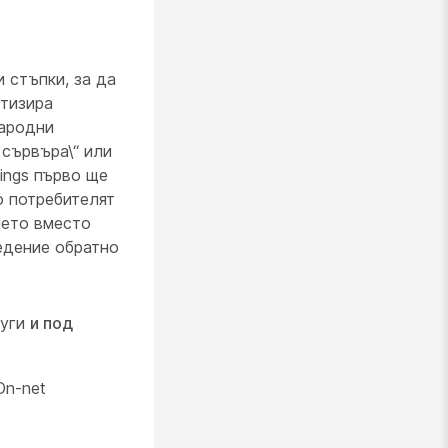
и стъпки, за да
утизира
народни
 сървъра\“ или
ings първо ще
о потребителят
нето вместо
едение обратно
луги
и под
On-net