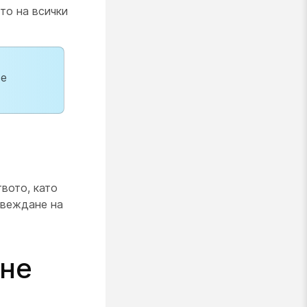
то на всички
се
вото, като
ъвеждане на
ане