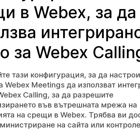
и в Webex, за да
лзва интегриран
о за Webex Callin
те тази конфигурация, за да настро
а Webex Meetings да използват инте
Webex Calling, за да разрешите
зирането във вътрешната мрежа на
ята на срещи в Webex. Трябва ви до
министриране на сайта или контроле