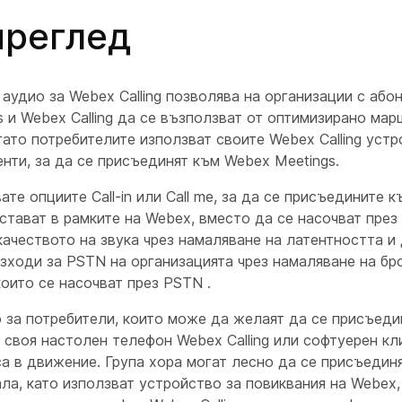
преглед
аудио за Webex Calling позволява на организации с або
 и Webex Calling да се възползват от оптимизирано ма
гато потребителите използват своите Webex Calling уст
нти, за да се присъединят към Webex Meetings.
ате опциите Call-in или Call me, за да се присъедините к
тават в рамките на Webex, вместо да се насочват през
ачеството на звука чрез намаляване на латентността и
зходи за PSTN на организацията чрез намаляване на бр
оито се насочват през PSTN .
 за потребители, които може да желаят да се присъеди
 своя настолен телефон Webex Calling или софтуерен к
о са в движение. Група хора могат лесно да се присъедин
ла, като използват устройство за повиквания на Webex,