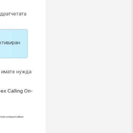
адратчетата
активиран
о имате нужда
ex Calling On-