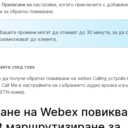
е
Прилагане на
настройки, когато приключите с добавяне
и за обратно повикване.
Вашите промени могат да отнемат до 30 минути, за да 
размножават до клиента.
авите след това
да получи обратно повикване на webex Calling устройст
 Call Me в настройките на събранието аудио връзка и в
PSTN номер.
ане на Webex повикв
t маршрутизиране за