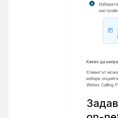
8
Изберет
настройк
Какво да напр
Клиентът може 
избере опцията
Webex Calling 
Задав
on-ne