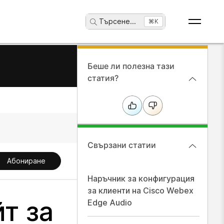
Търсене
...
⌘K
Беше ли полезна тази
статия?
Свързани статии
Абониране
Наръчник за конфигурация
за клиенти на Cisco Webex
т за
Edge Audio