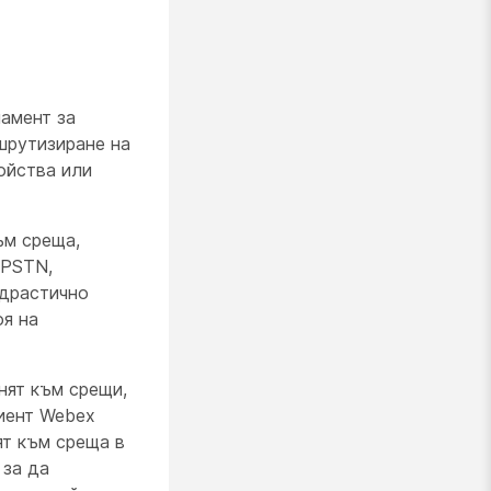
намент за
ршрутизиране на
ройства или
ъм среща,
 PSTN,
 драстично
оя на
нят към срещи,
лиент Webex
ят към среща в
 за да