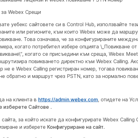
 за Webex Срещи
ате уебекс сайтовете си в Control Hub, използвайте тез
раните или регионите, към които Webex може да маршр
овикване. Това означава, че за конфигурираните между
мера, когато потребител избере опцията \„Повикване от
овикване\“, когато се присъедини към среща, Webex Meet
ршрутизира повикването директно към Webex Calling. Ак
р не е Webex Calling регистриран номер, тогава повиква
не обратно и маршрут чрез PSTN, като за нормално пов
да на клиента в
https://admin.webex.com
, отидете на Ус
е изберете Сайтове
.
 сайта, за който искате да конфигурирате Webex Calling 
зиране и изберете
Конфигуриране на сайт
.