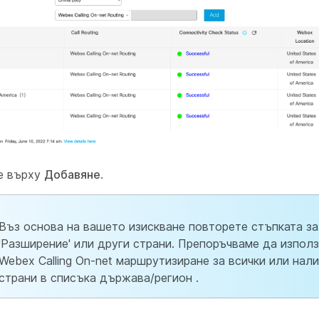
е върху
Добавяне
.
Въз основа на вашето изискване повторете стъпката за
'Разширение' или други страни. Препоръчваме да изпол
Webex Calling On-net маршрутизиране за всички или нал
страни в списъка държава/регион .