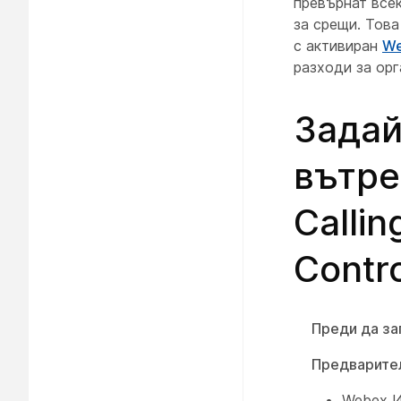
превърнат всек
за срещи. Това
с активиран
We
разходи за орг
Задай
вътре
Calli
Contr
Преди да за
Предварител
Webex И