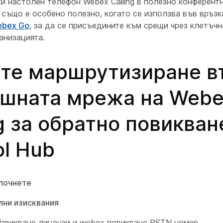
и настолен телефон Webex Calling в полезно конферент
 също е особено полезно, когато се използва във връзк
bex Go
, за да се присъедините към срещи чрез клетъчн
анизацията.
те маршрутизиране в
шната мрежа на Web
ng за обратно повикван
ol Hub
почнете
ни изисквания
звикване лицензи и webex повикване PSTN номер