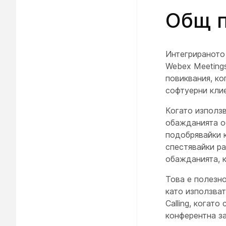
Общ 
Интегрираното 
Webex Meetings
повиквания, ко
софтуерни клие
Когато използв
обажданията ос
подобрявайки к
спестявайки ра
обажданията, к
Това е полезно
като използват
Calling, когат
конферентна за