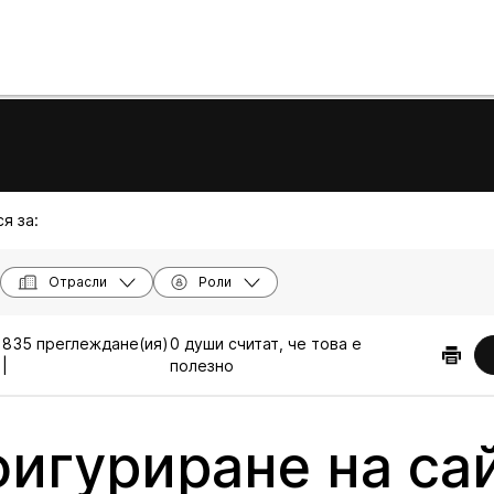
я за:
Отрасли
Роли
.
835 преглеждане(ия)
0 души считат, че това е
|
полезно
игуриране на сай