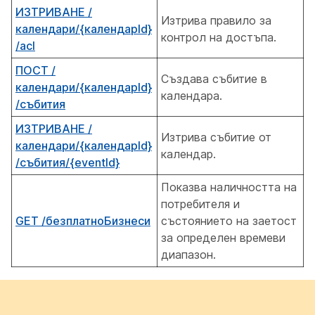
ИЗТРИВАНЕ /
Изтрива правило за
календари/{календарId}
контрол на достъпа.
/acl
ПОСТ /
Създава събитие в
календари/{календарId}
календара.
/събития
ИЗТРИВАНЕ /
Изтрива събитие от
календари/{календарId}
календар.
/събития/{eventId}
Показва наличността на
потребителя и
GET /безплатноБизнеси
състоянието на заетост
за определен времеви
диапазон.