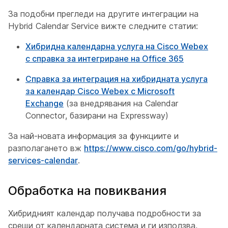
За подобни прегледи на другите интеграции на
Hybrid Calendar Service вижте следните статии:
Хибридна календарна услуга на Cisco Webex
с справка за интегриране на Office 365
Справка за интеграция на хибридната услуга
за календар Cisco Webex с Microsoft
Exchange
(за внедрявания на Calendar
Connector, базирани на Expressway)
За най-новата информация за функциите и
разполагането вж
https://www.cisco.com/go/hybrid-
services-calendar
.
Обработка на повиквания
Хибридният календар получава подробности за
срещи от календарната система и ги използва,