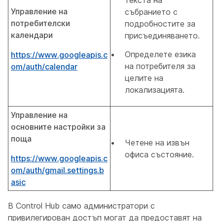
текста на
Управление на
събранието с
потребителски
подробностите за
календари
присъединяването.
Определете езика
https://www.googleapis.c
на потребителя за
om/auth/calendar
целите на
локализацията.
Управление на
основните настройки за
поща
Четене на извън
офиса състояние.
https://www.googleapis.c
om/auth/gmail.settings.b
asic
В Control Hub само администратори с
привилегирован достъп могат да предоставят на