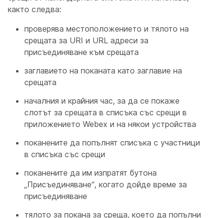
както следва:
проверява местоположението и тялото на
срещата за URI и URL адреси за
присъединяване към срещата
заглавието на поканата като заглавие на
срещата
началния и крайния час, за да се покаже
слотът за срещата в списъка със срещи в
приложението Webex и на някои устройства
поканените да попълнят списъка с участници
в списъка със срещи
поканените да им изпратят бутона
„Присъединяване“, когато дойде време за
присъединяване
тялото за покана за среща, което да попълни