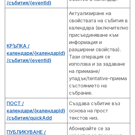
/събития/{eventId}
Актуализиране на
свойствата на събития в
календара (включително
присъединяване към
информация и
КРЪПКА /
разширени свойства).
календари/{календарId}
Тази операция се
/събития/{eventId}
използва и за задаване
на приемане/
упадък/tentative-приема
състоянието на
събрание.
ПОСТ /
Създава събитие въз
календари/{календарId}
основа на прост
/събития/quickAdd
текстов низ.
Абонирайте се за
ПУБЛИКУВАНЕ /