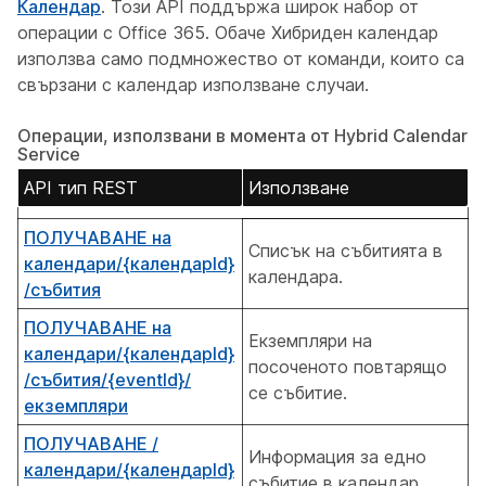
Календар
. Този API поддържа широк набор от
операции с Office 365. Обаче Хибриден календар
използва само подмножество от команди, които са
свързани с календар използване случаи.
Операции, използвани в момента от Hybrid Calendar
Service
API тип REST
Използване
ПОЛУЧАВАНЕ на
Списък на събитията в
календари/{календарId}
календара.
/събития
ПОЛУЧАВАНЕ на
Екземпляри на
календари/{календарId}
посоченото повтарящо
/събития/{eventId}/
се събитие.
екземпляри
ПОЛУЧАВАНЕ /
Информация за едно
календари/{календарId}
събитие в календар.