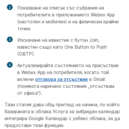
Показване на списък със събрания на
потребителите в приложението Webex App
(настолен и мобилен) и на физически крайни
точки.
Изскачане на известие с бутон Join,
известен също като One Button to Push
(OBTP).
Актуализирайте състоянието на присъствие
в Webex App на потребителя, когато той
включи
отговора за отсъствие
в Gmail
(понякога наричано състояние „отсъствам
от офиса“).
Тази статия дава общ преглед на начина, по който
базираната в облака Услуга за хибриден календар
интегрира Google Календар с уебекс облака, за да
предостави тези функции.