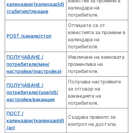
известия за промени в
календари/{календарId}
календара на
/събития/гледане
потребителя.
Отпишете се от
известията за промени в
POST /канали/стоп
календара на
потребителя.
ПОЛУЧАВАНЕ /
Извличане на езиковата
потребители/мен/
променлива на
настройки/{настройка}
потребителя.
Получава настройките
ПОЛУЧАВАНЕ /
за отговор на
потребители/{userId}/
ваканцията на
настройки/ваканция
потребителя.
ПОСТ /
Създава правило за
календари/{календарId}
контрол на достъпа.
/acl