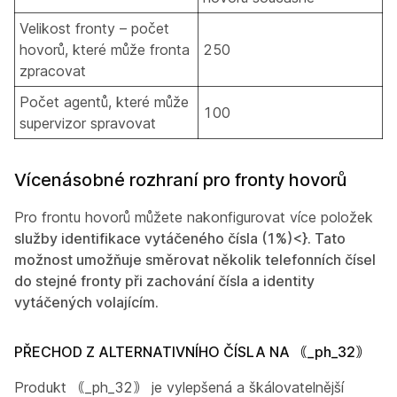
Velikost fronty – počet
hovorů, které může fronta
250
zpracovat
Počet agentů, které může
100
supervizor spravovat
Vícenásobné rozhraní pro fronty hovorů
Pro frontu hovorů můžete nakonfigurovat více položek
služby identifikace vytáčeného čísla (1%)<}. Tato
možnost umožňuje směrovat několik telefonních čísel
do stejné fronty při zachování čísla a identity
vytáčených volajícím.
PŘECHOD Z ALTERNATIVNÍHO ČÍSLA NA ｟_ph_32｠
Produkt ｟_ph_32｠ je vylepšená a škálovatelnější