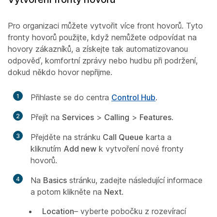
Pro organizaci můžete vytvořit více front hovorů. Tyto
fronty hovorů použijte, když nemůžete odpovídat na
hovory zákazníků, a získejte tak automatizovanou
odpověď, komfortní zprávy nebo hudbu při podržení,
dokud někdo hovor nepřijme.
1
Přihlaste se do centra
Control Hub
.
2
Přejít na
Services
>
Calling
>
Features
.
3
Přejděte na stránku
Call Queue
karta a
kliknutím
Add new
k vytvoření nové fronty
hovorů.
4
Na
Basics
stránku, zadejte následující informace
a potom klikněte na
Next
.
Location
– vyberte pobočku z rozevírací