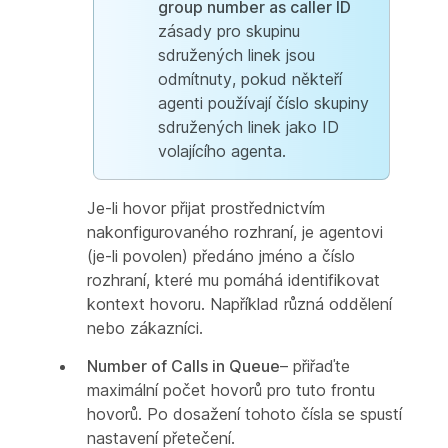
group number as caller ID
zásady pro skupinu
sdružených linek jsou
odmítnuty, pokud někteří
agenti používají číslo skupiny
sdružených linek jako ID
volajícího agenta.
Je-li hovor přijat prostřednictvím
nakonfigurovaného rozhraní, je agentovi
(je-li povolen) předáno jméno a číslo
rozhraní, které mu pomáhá identifikovat
kontext hovoru. Například různá oddělení
nebo zákazníci.
Number of Calls in Queue
– přiřaďte
maximální počet hovorů pro tuto frontu
hovorů. Po dosažení tohoto čísla se spustí
nastavení přetečení.