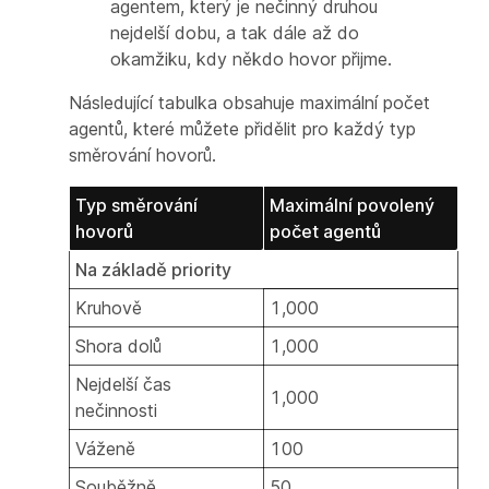
agentem, který je nečinný druhou
nejdelší dobu, a tak dále až do
okamžiku, kdy někdo hovor přijme.
Následující tabulka obsahuje maximální počet
agentů, které můžete přidělit pro každý typ
směrování hovorů.
Typ směrování
Maximální povolený
hovorů
počet agentů
Na základě priority
Kruhově
1,000
Shora dolů
1,000
Nejdelší čas
1,000
nečinnosti
Váženě
100
Souběžně
50