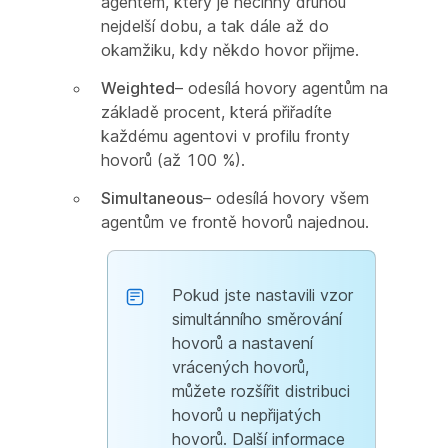
agentem, který je nečinný druhou
nejdelší dobu, a tak dále až do
okamžiku, kdy někdo hovor přijme.
Weighted
– odesílá hovory agentům na
základě procent, která přiřadíte
každému agentovi v profilu fronty
hovorů (až 100 %).
Simultaneous
– odesílá hovory všem
agentům ve frontě hovorů najednou.
Pokud jste nastavili vzor
simultánního směrování
hovorů a nastavení
vrácených hovorů,
můžete rozšířit distribuci
hovorů u nepřijatých
hovorů. Další informace