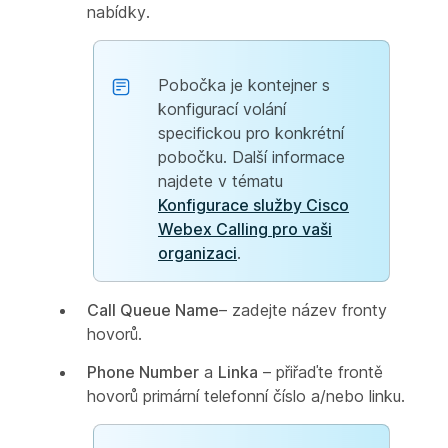
nabídky.
Pobočka je kontejner s
konfigurací volání
specifickou pro konkrétní
pobočku. Další informace
najdete v tématu
Konfigurace služby Cisco
Webex Calling pro vaši
organizaci
.
Call Queue Name
– zadejte název fronty
hovorů.
Phone Number
a
Linka
– přiřaďte frontě
hovorů primární telefonní číslo a/nebo linku.