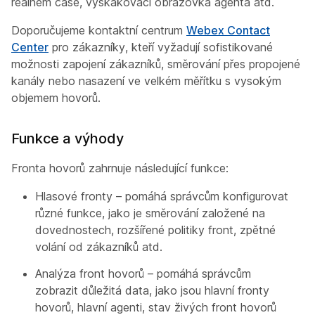
reálném čase, vyskakovací obrazovka agenta atd.
Doporučujeme kontaktní centrum
Webex Contact
Center
pro zákazníky, kteří vyžadují sofistikované
možnosti zapojení zákazníků, směrování přes propojené
kanály nebo nasazení ve velkém měřítku s vysokým
objemem hovorů.
Funkce a výhody
Fronta hovorů zahrnuje následující funkce:
Hlasové fronty – pomáhá správcům konfigurovat
různé funkce, jako je směrování založené na
dovednostech, rozšířené politiky front, zpětné
volání od zákazníků atd.
Analýza front hovorů – pomáhá správcům
zobrazit důležitá data, jako jsou hlavní fronty
hovorů, hlavní agenti, stav živých front hovorů