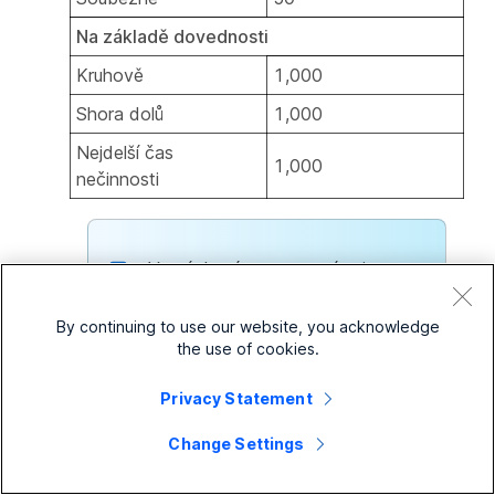
Na základě dovednosti
Kruhově
1,000
Shora dolů
1,000
Nejdelší čas
1,000
nečinnosti
Ve výchozím nastavení nejsou
hovory směrovány na agenty,
když jsou ve stavu ukončení.
By continuing to use our website, you acknowledge
the use of cookies.
Privacy Statement
6
Na
Overflow Settings
stránku, nakonfigurujte
nastavení přetečení a oznamovací tóny pro
Change Settings
agenty a klikněte na tlačítko
Next
.