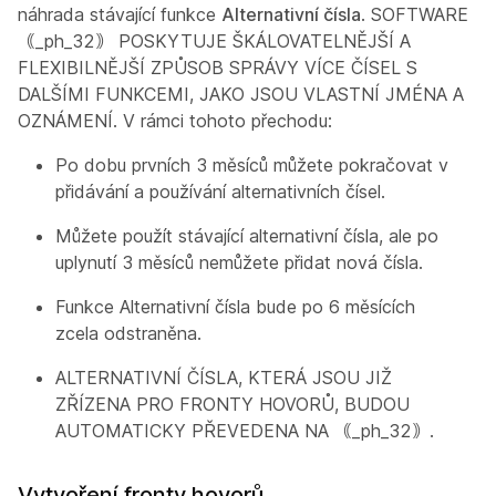
náhrada stávající funkce
Alternativní čísla
. SOFTWARE
｟_ph_32｠ POSKYTUJE ŠKÁLOVATELNĚJŠÍ A
FLEXIBILNĚJŠÍ ZPŮSOB SPRÁVY VÍCE ČÍSEL S
DALŠÍMI FUNKCEMI, JAKO JSOU VLASTNÍ JMÉNA A
OZNÁMENÍ. V rámci tohoto přechodu:
Po dobu prvních 3 měsíců můžete pokračovat v
přidávání a používání alternativních čísel.
Můžete použít stávající alternativní čísla, ale po
uplynutí 3 měsíců nemůžete přidat nová čísla.
Funkce Alternativní čísla bude po 6 měsících
zcela odstraněna.
ALTERNATIVNÍ ČÍSLA, KTERÁ JSOU JIŽ
ZŘÍZENA PRO FRONTY HOVORŮ, BUDOU
AUTOMATICKY PŘEVEDENA NA ｟_ph_32｠.
Vytvoření fronty hovorů