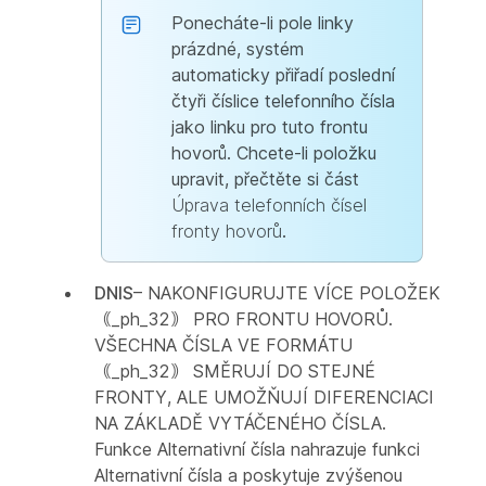
Ponecháte-li pole linky
prázdné, systém
automaticky přiřadí poslední
čtyři číslice telefonního čísla
jako linku pro tuto frontu
hovorů. Chcete-li položku
upravit, přečtěte si část
Úprava telefonních čísel
fronty hovorů
.
DNIS
– NAKONFIGURUJTE VÍCE POLOŽEK
｟_ph_32｠ PRO FRONTU HOVORŮ.
VŠECHNA ČÍSLA VE FORMÁTU
｟_ph_32｠ SMĚRUJÍ DO STEJNÉ
FRONTY, ALE UMOŽŇUJÍ DIFERENCIACI
NA ZÁKLADĚ VYTÁČENÉHO ČÍSLA.
Funkce Alternativní čísla nahrazuje funkci
Alternativní čísla a poskytuje zvýšenou