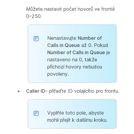
Můžete nastavit počet hovorů ve frontě
0–250.
Nenastavujte
Number of
Calls in Queue
až 0. Pokud
Number of Calls in Queue
je
nastaveno na 0, takže
příchozí hovory nebudou
povoleny.
Caller ID
– přiřaďte ID volajícího pro frontu.
Vyplňte toto pole, abyste
mohli přejít k dalšímu kroku.