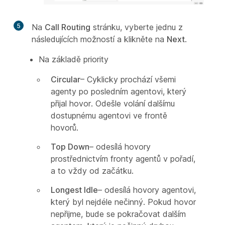
5
Na
Call Routing
stránku, vyberte jednu z
následujících možností a klikněte na
Next
.
Na základě priority
Circular
– Cyklicky prochází všemi
agenty po posledním agentovi, který
přijal hovor. Odešle volání dalšímu
dostupnému agentovi ve frontě
hovorů.
Top Down
– odesílá hovory
prostřednictvím fronty agentů v pořadí,
a to vždy od začátku.
Longest Idle
– odesílá hovory agentovi,
který byl nejdéle nečinný. Pokud hovor
nepřijme, bude se pokračovat dalším