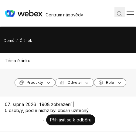
Centrum nápovědy
Domů
/
Článek
Téma článku:
Produkty
Odvětví
Role
07. srpna 2026 |
1908 zobrazení |
0 osob/y, podle nichž byl obsah užitečný
Přihlásit se k odběru